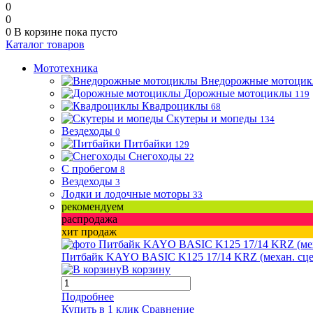
0
0
0
В корзине
пока пусто
Каталог товаров
Мототехника
Внедорожные мотоци
Дорожные мотоциклы
119
Квадроциклы
68
Скутеры и мопеды
134
Вездеходы
0
Питбайки
129
Снегоходы
22
С пробегом
8
Вездеходы
3
Лодки и лодочные моторы
33
рекомендуем
распродажа
хит продаж
Питбайк KAYO BASIC K125 17/14 KRZ (механ. сцепл.
В корзину
Подробнее
Купить в 1 клик
Сравнение