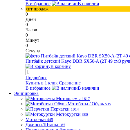
В избранное
В наличии
хит продаж
0
Дней
0
Часов
0
Минут
0
Секунд
Питбайк детский Kayo DBR SX50-A (2T 49 см3 ручн
В корзину
Подробнее
Купить в 1 клик
Сравнение
В избранное
В наличии
Экипировка
Мотошлемы
1617
Мотоботы / Обувь
535
Перчатки
1014
Мотокуртки
386
Мотоочки
445
Джинсы/Штаны
185
Подшлемники и банданы