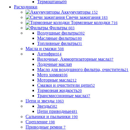
Термоштаны
99
Расходники
Аккумуляторы
152
Свечи зажигания
183
Тормозные колодки
716
Фильтры
603
Воздушные фильтры
392
Масляные фильтры
180
Топливные фильтры
31
Масла и смазки
508
Антифриз
14
Вилочные, Аммортизаторные масла
37
Лодочные масла
9
Масло для воздушного фильтра, очиститель
21
Мото химия
106
Моторные масла
212
Смазки и очистители цепи
52
Тормозная жидкость
20
Трансмиссионные масла
37
Цепи и звезды
1063
Звезды
582
Цепи приводные
481
Сальники и пыльники
190
Сцепление
198
Приводные ремни
7