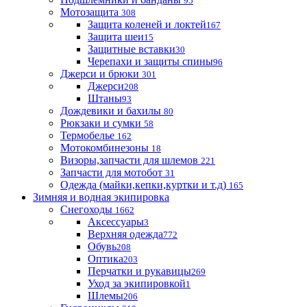
95
Мотозащита
308
Защита коленей и локтей
167
Защита шеи
15
Защитные вставки
30
Черепахи и защиты спины
96
Джерси и брюки
301
Джерси
208
Штаны
93
Дождевики и бахилы
80
Рюкзаки и сумки
58
Термобелье
162
Мотокомбинезоны
18
Визоры,запчасти для шлемов
221
Запчасти для мотобот
31
Одежда (майки,кепки,куртки и т.д)
165
Зимняя и водная экипировка
Снегоходы
1662
Аксессуары
3
Верхняя одежда
772
Обувь
208
Оптика
203
Перчатки и рукавицы
269
Уход за экипировкой
1
Шлемы
206