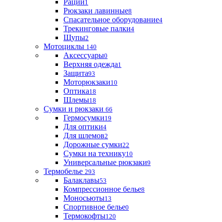
Рации
1
Рюкзаки лавинные
8
Спасательное оборудование
4
Трекинговые палки
4
Щупы
2
Мотоциклы
140
Аксессуары
0
Верхняя одежда
1
Защита
93
Моторюкзаки
10
Оптика
18
Шлемы
18
Сумки и рюкзаки
66
Гермосумки
19
Для оптики
4
Для шлемов
2
Дорожные сумки
22
Сумки на технику
10
Универсальные рюкзаки
9
Термобелье
293
Балаклавы
53
Компрессионное белье
8
Моносьюты
13
Спортивное белье
0
Термокофты
120