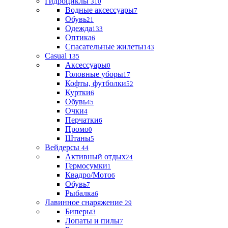
Гидроциклы
310
Водные аксессуары
7
Обувь
21
Одежда
133
Оптика
6
Спасательные жилеты
143
Casual
135
Аксессуары
0
Головные уборы
17
Кофты, футболки
52
Куртки
6
Обувь
45
Очки
4
Перчатки
6
Промо
0
Штаны
5
Вейдерсы
44
Активный отдых
24
Гермосумки
1
Квадро/Мото
6
Обувь
7
Рыбалка
6
Лавинное снаряжение
29
Биперы
3
Лопаты и пилы
7