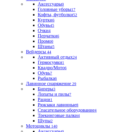
Аксессуары
0
Головные уборы
17
Кофты, футболки
52
Куртки
6
Обувь
45
Очки
4
Перчатки
6
Промо
0
Штаны
5
Вейдерсы
44
Активный отдых
24
Гермосумки
1
Квадро/Мото
6
Обувь
7
Рыбалка
6
Лавинное снаряжение
29
Биперы
3
Лопаты и пилы
7
Рации
1
Рюкзаки лавинные
8
Спасательное оборудование
4
Трекинговые палки
4
Щупы
2
Мотоциклы
140
Аксессуары
0