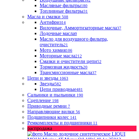
392
Масляные фильтры
180
Топливные фильтры
31
Масла и смазки
508
Антифриз
14
Вилочные, Аммортизаторные масла
37
Лодочные масла
9
Масло для воздушного фильтра,
очиститель
21
Мото химия
106
Моторные масла
212
Смазки и очистители цепи
52
Тормозная жидкость
20
Трансмиссионные масла
37
Цепи и звезды
1063
Звезды
582
Цепи приводные
481
Сальники и пыльники
190
Сцепление
198
Приводные ремни
7
Направляющие вилки
56
Подшипники колес
141
Ремкомплекты и подшипники
11
распродажа