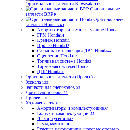
Оригинальные запчасти Kawasaki
115
Оригинальные
запчасти BRP
9
Оригинальные
запчасти Honda
249
Амортизаторы и комплектующие Honda
8
ГРМ Honda
14
Крепеж Honda
11
Прочее Honda
42
Сальники и прокладки ДВС Honda
44
Сцепление Honda
12
Топливная система Honda
3
Тормозная система Honda
4
ЦПГ Honda
20
Оригинальные запчасти (Прочее)
76
Зеркала
133
Запчасти для снегоходов
53
Двигатели в сборе
33
Прочее
110
Ходовая часть
317
Амортизаторы и комплектующие
97
Колеса и комплектующие
155
Лыжи, гусеницы
2
Рамы, маятники
23
Рулевые наконечники, шаровые опоры
25