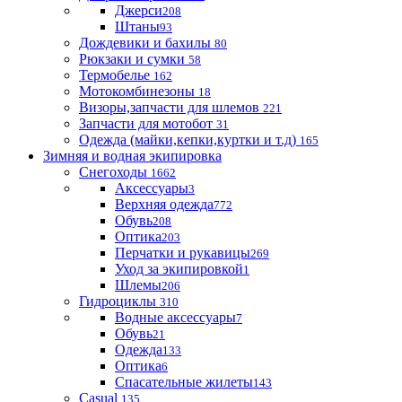
Джерси
208
Штаны
93
Дождевики и бахилы
80
Рюкзаки и сумки
58
Термобелье
162
Мотокомбинезоны
18
Визоры,запчасти для шлемов
221
Запчасти для мотобот
31
Одежда (майки,кепки,куртки и т.д)
165
Зимняя и водная экипировка
Снегоходы
1662
Аксессуары
3
Верхняя одежда
772
Обувь
208
Оптика
203
Перчатки и рукавицы
269
Уход за экипировкой
1
Шлемы
206
Гидроциклы
310
Водные аксессуары
7
Обувь
21
Одежда
133
Оптика
6
Спасательные жилеты
143
Casual
135