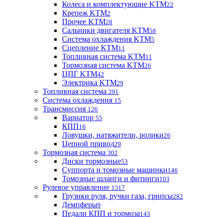
Колеса и комплектующие KTM
22
Крепеж KTM
2
Прочее KTM
28
Сальники двигателя KTM
58
Система охлаждения KTM
5
Сцепление KTM
11
Топливная система KTM
11
Тормозная система KTM
26
ЦПГ KTM
42
Электрика KTM
29
Топливная система
291
Система охлаждения
15
Трансмиссия
126
Вариатор
55
КПП
16
Ловушки, натяжители, ролики
26
Цепной привод
29
Тормозная система
302
Диски тормозные
53
Суппорта и томозные машинки
146
Томозные шланги и фитинги
103
Рулевое управление
1317
Грузики руля, ручки газа, грипсы
282
Демпферы
9
Педали КПП и тормоза
143