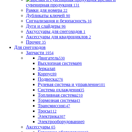
сувенирная продукция
131
Рамки для номера
22
Дубликаты ключей
90
Сигнализация и безопасность
16
Дуги и слайдеры
96
Аксуссуары для снегоходов
1
Аксессуары для квадроциклов
2
Прочее
35
Для снегоходов
Запчасти
1954
Двигатель
530
Выхлопная система
96
Зеркала
8
Корпус
89
Подвеска
276
Рулевая система и управление
101
Система охлаждения
35
Топливная система
210
Тормозная система
43
Трансмиссия
147
Тросы
112
Электрика
307
Электрооборудование
0
Аксессуары
65