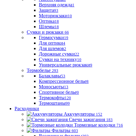
Верхняя одежда
1
Защита
93
Моторюкзаки
10
Оптика
18
Шлемы
18
Сумки и рюкзаки
66
Гермосумки
19
Для оптики
4
Для шлемов
2
Дорожные сумки
22
Сумки на технику
10
Универсальные рюкзаки
9
Термобелье
293
Балаклавы
53
Компрессионное белье
8
Моносьюты
13
Спортивное белье
0
Термокофты
120
Термоштаны
99
Расходники
Аккумуляторы
152
Свечи зажигания
183
Тормозные колодки
716
Фильтры
603
Воздушные фильтры