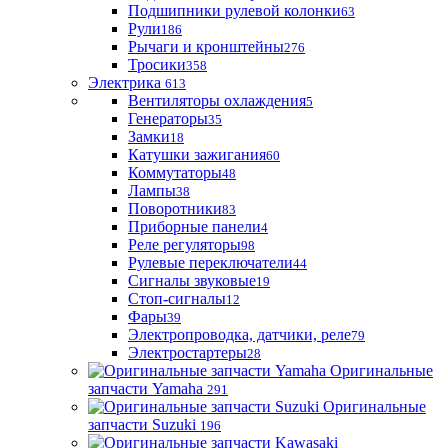
Подшипники рулевой колонки
63
Рули
186
Рычаги и кронштейны
276
Тросики
358
Электрика
613
Вентиляторы охлаждения
5
Генераторы
35
Замки
18
Катушки зажигания
60
Коммутаторы
48
Лампы
38
Поворотники
83
Приборные панели
4
Реле регуляторы
98
Рулевые переключатели
44
Сигналы звуковые
19
Стоп-сигналы
12
Фары
39
Электропроводка, датчики, реле
79
Электростартеры
28
Оригинальные
запчасти Yamaha
291
Оригинальные
запчасти Suzuki
196