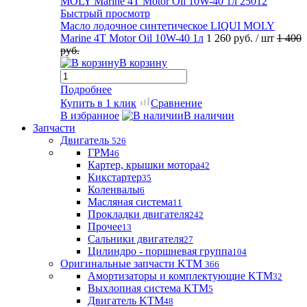
Быстрый просмотр
Масло лодочное синтетическое LIQUI MOLY
Marine 4T Motor Oil 10W-40 1л
1 260 руб.
/ шт
1 400
руб.
В корзину
Подробнее
Купить в 1 клик
Сравнение
В избранное
В наличии
Запчасти
Двигатель
526
ГРМ
46
Картер, крышки мотора
42
Кикстартер
35
Коленвалы
6
Масляная система
11
Прокладки двигателя
242
Прочее
13
Сальники двигателя
27
Цилиндро - поршневая группа
104
Оригинальные запчасти KTM
366
Амортизаторы и комплектующие KTM
32
Выхлопная система KTM
5
Двигатель KTM
48