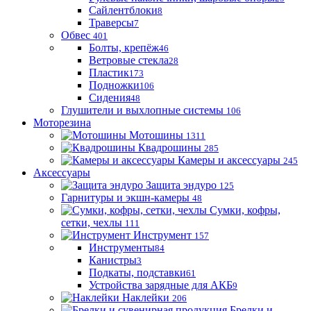
Сайлентблоки
8
Траверсы
7
Обвес
401
Болты, крепёж
46
Ветровые стекла
28
Пластик
173
Подножки
106
Сидения
48
Глушители и выхлопные системы
106
Моторезина
Мотошины
1311
Квадрошины
285
Камеры и аксессуары
245
Аксессуары
Защита эндуро
125
Гарнитуры и экшн-камеры
48
Сумки, кофры,
сетки, чехлы
111
Инструмент
157
Инструменты
84
Канистры
3
Подкаты, подставки
61
Устройства зарядные для АКБ
9
Наклейки
206
Брелки и