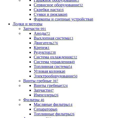
Гаражное оборудование
3
Сервисное оборудование
32
Скребки наста
16
Сумки и рюкзаки
6
Фаркопы и сцепные устройства
8
Лодки и моторы
Запчасти
991
Аноды
72
Выхлопная система
13
Двигатель
276
Крепеж
1
Редуктор
238
Система охлаждения
232
Система управления
49
Топливная система
54
Угловая колонка
6
Электрооборудование
50
Винты гребные
397
Винты гребные
324
Запчасти
47
Импеллеры
26
Фильтры
46
Масляные фильтры
14
Сепараторы
6
Топливные фильтры
26