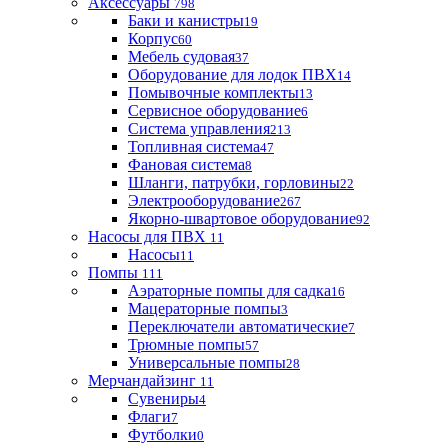
Аксессуары
798
Баки и канистры
19
Корпус
60
Мебель судовая
37
Оборудование для лодок ПВХ
14
Помывочные комплекты
13
Сервисное оборудование
6
Система управления
213
Топливная система
47
Фановая система
8
Шланги, патрубки, горловины
22
Электрооборудование
267
Якорно-швартовое оборудование
92
Насосы для ПВХ
11
Насосы
11
Помпы
111
Аэраторные помпы для садка
16
Мацераторные помпы
3
Переключатели автоматические
7
Трюмные помпы
57
Универсальные помпы
28
Мерчандайзинг
11
Сувениры
4
Флаги
7
Футболки
0