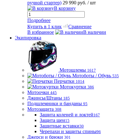
ручной стартер)
29 990 руб.
/ шт
В корзину
Подробнее
Купить в 1 клик
Сравнение
В избранное
В наличии
Экипировка
Мотошлемы
1617
Мотоботы / Обувь
535
Перчатки
1014
Мотокуртки
386
Мотоочки
445
Джинсы/Штаны
185
Подшлемники и банданы
95
Мотозащита
308
Защита коленей и локтей
167
Защита шеи
15
Защитные вставки
30
Черепахи и защиты спины
96
Джерси и брюки
301