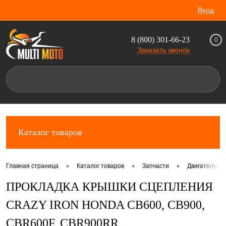
Вход
8 (800) 301-66-23
0
Заказать звонок
Каталог товаров
•
•
•
Главная страница
Каталог товаров
Запчасти
Двигатель: к
ПРОКЛАДКА КРЫШКИ СЦЕПЛЕНИЯ
CRAZY IRON HONDA CB600, CB900,
CBR600F, CBR900RR