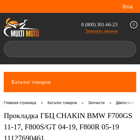
Вход
8 (800) 301-66-23
0
Заказать звонок
Каталог товаров
•
•
•
Главная страница
Каталог товаров
Запчасти
Двигатель: к
Прокладка ГБЦ CHAKIN BMW F700GS
11-17, F800S/GT 04-19, F800R 05-19
11127690461