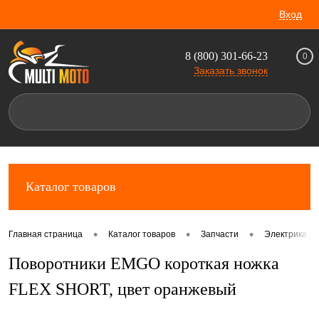
Вход
8 (800) 301-66-23
0
Заказать звонок
Каталог товаров
•
•
•
Главная страница
Каталог товаров
Запчасти
Электрика дл
Поворотники EMGO короткая ножка
FLEX SHORT, цвет оранжевый