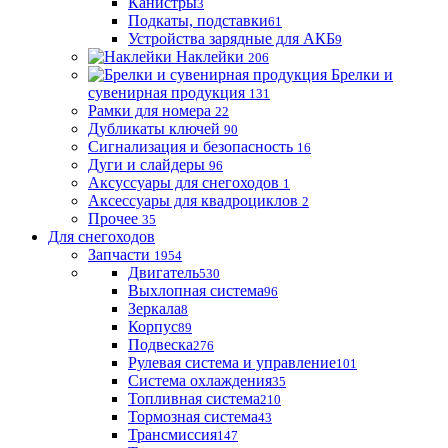
Канистры
3
Подкаты, подставки
61
Устройства зарядные для АКБ
9
Наклейки
206
Брелки и
сувенирная продукция
131
Рамки для номера
22
Дубликаты ключей
90
Сигнализация и безопасность
16
Дуги и слайдеры
96
Аксуссуары для снегоходов
1
Аксессуары для квадроциклов
2
Прочее
35
Для снегоходов
Запчасти
1954
Двигатель
530
Выхлопная система
96
Зеркала
8
Корпус
89
Подвеска
276
Рулевая система и управление
101
Система охлаждения
35
Топливная система
210
Тормозная система
43
Трансмиссия
147