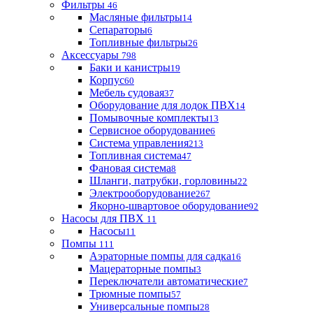
Фильтры
46
Масляные фильтры
14
Сепараторы
6
Топливные фильтры
26
Аксессуары
798
Баки и канистры
19
Корпус
60
Мебель судовая
37
Оборудование для лодок ПВХ
14
Помывочные комплекты
13
Сервисное оборудование
6
Система управления
213
Топливная система
47
Фановая система
8
Шланги, патрубки, горловины
22
Электрооборудование
267
Якорно-швартовое оборудование
92
Насосы для ПВХ
11
Насосы
11
Помпы
111
Аэраторные помпы для садка
16
Мацераторные помпы
3
Переключатели автоматические
7
Трюмные помпы
57
Универсальные помпы
28