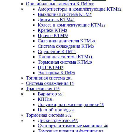
Оригинальные запчасти KTM
366
Амортизаторы и комплектующие KTM
32
Выхлопная система KTM
5
Двигатель KTM
48
Колеса и комплектующие KTM
22
Крепеж KTM
2
Прочее KTM
28
Сальники двигателя KTM
58
Система охлаждения KTM
5
Сцепление KTM
11
Топливная система KTM
11
Тормозная система KTM
26
ЦПГ KTM
42
Электрика KTM
29
Топливная система
291
Система охлаждения
15
Трансмиссия
126
Вариатор
55
КПП
16
Ловушки, натяжители, ролики
26
Цепной привод
29
Тормозная система
302
Диски тормозные
53
Суппорта и томозные машинки
146
Томозные шланги и фитинги
103