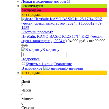
Лодки и лодочные моторы
33
рекомендуем
распродажа
хит продаж
Быстрый просмотр
Питбайк KAYO BASIC K125 17/14 KRZ (механ.
сцепл. кикстартер , 2024 г.)
94 990 руб.
/ шт
99 990
руб.
В корзину
Подробнее
Купить в 1 клик
Сравнение
В избранное
В наличии
хит продаж
0
Дней
0
Часов
0
Минут
0
Секунд