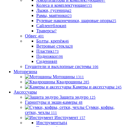
Амортизаторы и комплектующие
97
Колеса и комплектующие
155
Лыжи, гусеницы
2
Рамы, маятники
23
Рулевые наконечники, шаровые опоры
25
Сайлентблоки
8
Траверсы
7
Обвес
401
Болты, крепёж
46
Ветровые стекла
28
Пластик
173
Подножки
106
Сидения
48
Глушители и выхлопные системы
106
Моторезина
Мотошины
1311
Квадрошины
285
Камеры и аксессуары
245
Аксессуары
Защита эндуро
125
Гарнитуры и экшн-камеры
48
Сумки, кофры,
сетки, чехлы
111
Инструмент
157
Инструменты
84