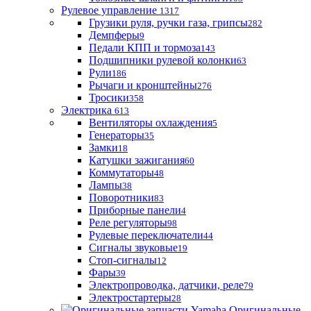
Рулевое управление
1317
Грузики руля, ручки газа, грипсы
282
Демпферы
9
Педали КПП и тормоза
143
Подшипники рулевой колонки
63
Рули
186
Рычаги и кронштейны
276
Тросики
358
Электрика
613
Вентиляторы охлаждения
5
Генераторы
35
Замки
18
Катушки зажигания
60
Коммутаторы
48
Лампы
38
Поворотники
83
Приборные панели
4
Реле регуляторы
98
Рулевые переключатели
44
Сигналы звуковые
19
Стоп-сигналы
12
Фары
39
Электропроводка, датчики, реле
79
Электростартеры
28
Оригинальные