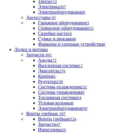
Тросы
112
Электрика
307
Электрооборудование
0
Аксессуары
65
Гаражное оборудование
3
Сервисное оборудование
32
Скребки наста
16
Сумки и рюкзаки
6
Фаркопы и сцепные устройства
8
Лодки и моторы
Запчасти
991
Аноды
72
Выхлопная система
13
Двигатель
276
Крепеж
1
Редуктор
238
Система охлаждения
232
Система управления
49
Топливная система
54
Угловая колонка
6
Электрооборудование
50
Винты гребные
397
Винты гребные
324
Запчасти
47
Импеллеры
26