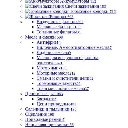
Аккумуляторы
152
Свечи зажигания
183
Тормозные колодки
716
Фильтры
603
Воздушные фильтры
392
Масляные фильтры
180
Топливные фильтры
31
Масла и смазки
508
Антифриз
14
Вилочные, Аммортизаторные масла
37
Лодочные масла
9
Масло для воздушного фильтра,
очиститель
21
Мото химия
106
Моторные масла
212
Смазки и очистители цепи
52
Тормозная жидкость
20
Трансмиссионные масла
37
Цепи и звезды
1063
Звезды
582
Цепи приводные
481
Сальники и пыльники
190
Сцепление
198
Приводные ремни
7
Направляющие вилки
56