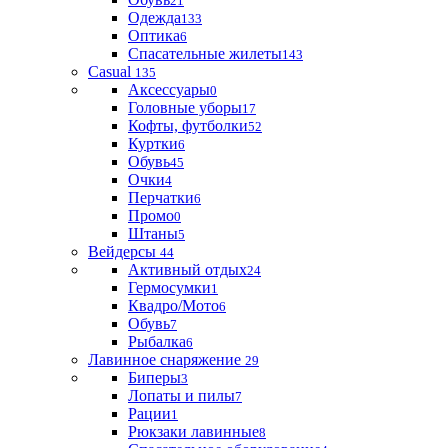
21
Одежда
133
Оптика
6
Спасательные жилеты
143
Casual
135
Аксессуары
0
Головные уборы
17
Кофты, футболки
52
Куртки
6
Обувь
45
Очки
4
Перчатки
6
Промо
0
Штаны
5
Вейдерсы
44
Активный отдых
24
Гермосумки
1
Квадро/Мото
6
Обувь
7
Рыбалка
6
Лавинное снаряжение
29
Биперы
3
Лопаты и пилы
7
Рации
1
Рюкзаки лавинные
8