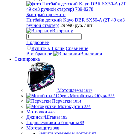
Быстрый просмотр
Питбайк детский Kayo DBR SX50-A (2T 49 см3
ручной стартер)
29 990 руб.
/ шт
В корзину
Подробнее
Купить в 1 клик
Сравнение
В избранное
В наличии
Экипировка
Мотошлемы
1617
Мотоботы / Обувь
535
Перчатки
1014
Мотокуртки
386
Мотоочки
445
Джинсы/Штаны
185
Подшлемники и банданы
95
Мотозащита
308
Защита коленей и локтей
167