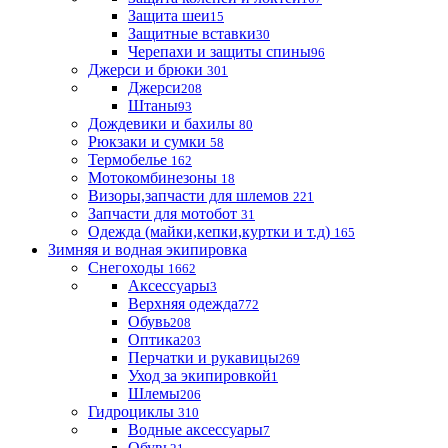
Защита шеи
15
Защитные вставки
30
Черепахи и защиты спины
96
Джерси и брюки
301
Джерси
208
Штаны
93
Дождевики и бахилы
80
Рюкзаки и сумки
58
Термобелье
162
Мотокомбинезоны
18
Визоры,запчасти для шлемов
221
Запчасти для мотобот
31
Одежда (майки,кепки,куртки и т.д)
165
Зимняя и водная экипировка
Снегоходы
1662
Аксессуары
3
Верхняя одежда
772
Обувь
208
Оптика
203
Перчатки и рукавицы
269
Уход за экипировкой
1
Шлемы
206
Гидроциклы
310
Водные аксессуары
7
Обувь