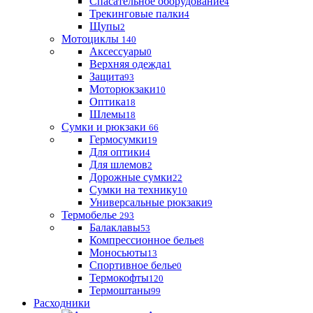
Спасательное оборудование
4
Трекинговые палки
4
Щупы
2
Мотоциклы
140
Аксессуары
0
Верхняя одежда
1
Защита
93
Моторюкзаки
10
Оптика
18
Шлемы
18
Сумки и рюкзаки
66
Гермосумки
19
Для оптики
4
Для шлемов
2
Дорожные сумки
22
Сумки на технику
10
Универсальные рюкзаки
9
Термобелье
293
Балаклавы
53
Компрессионное белье
8
Моносьюты
13
Спортивное белье
0
Термокофты
120
Термоштаны
99
Расходники