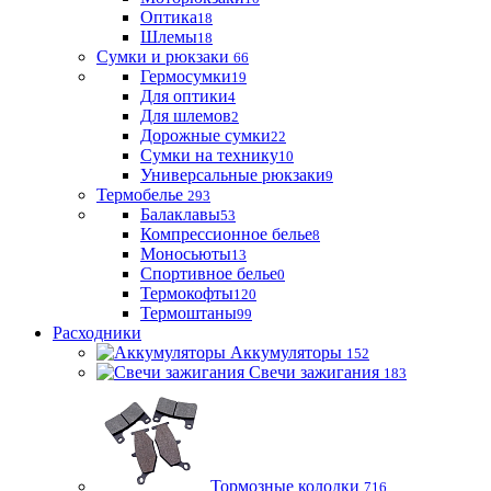
Оптика
18
Шлемы
18
Сумки и рюкзаки
66
Гермосумки
19
Для оптики
4
Для шлемов
2
Дорожные сумки
22
Сумки на технику
10
Универсальные рюкзаки
9
Термобелье
293
Балаклавы
53
Компрессионное белье
8
Моносьюты
13
Спортивное белье
0
Термокофты
120
Термоштаны
99
Расходники
Аккумуляторы
152
Свечи зажигания
183
Тормозные колодки
716