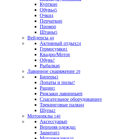
Куртки
6
Обувь
45
Очки
4
Перчатки
6
Промо
0
Штаны
5
Вейдерсы
44
Активный отдых
24
Гермосумки
1
Квадро/Мото
6
Обувь
7
Рыбалка
6
Лавинное снаряжение
29
Биперы
3
Лопаты и пилы
7
Рации
1
Рюкзаки лавинные
8
Спасательное оборудование
4
Трекинговые палки
4
Щупы
2
Мотоциклы
140
Аксессуары
0
Верхняя одежда
1
Защита
93
Моторюкзаки
10