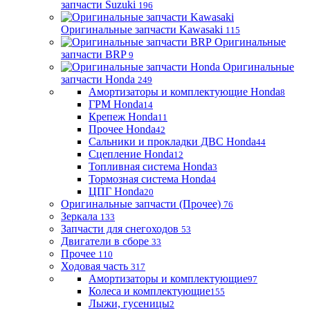
запчасти Suzuki
196
Оригинальные запчасти Kawasaki
115
Оригинальные
запчасти BRP
9
Оригинальные
запчасти Honda
249
Амортизаторы и комплектующие Honda
8
ГРМ Honda
14
Крепеж Honda
11
Прочее Honda
42
Сальники и прокладки ДВС Honda
44
Сцепление Honda
12
Топливная система Honda
3
Тормозная система Honda
4
ЦПГ Honda
20
Оригинальные запчасти (Прочее)
76
Зеркала
133
Запчасти для снегоходов
53
Двигатели в сборе
33
Прочее
110
Ходовая часть
317
Амортизаторы и комплектующие
97
Колеса и комплектующие
155
Лыжи, гусеницы
2