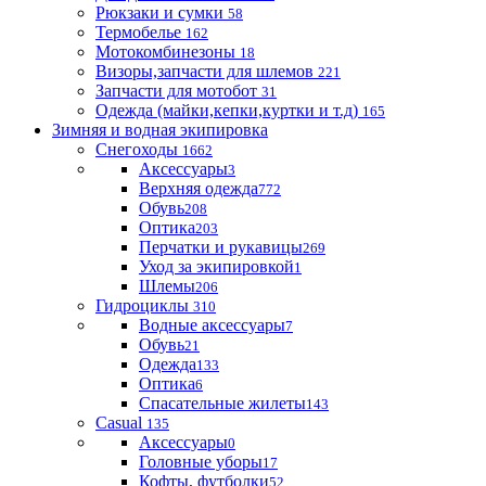
Рюкзаки и сумки
58
Термобелье
162
Мотокомбинезоны
18
Визоры,запчасти для шлемов
221
Запчасти для мотобот
31
Одежда (майки,кепки,куртки и т.д)
165
Зимняя и водная экипировка
Снегоходы
1662
Аксессуары
3
Верхняя одежда
772
Обувь
208
Оптика
203
Перчатки и рукавицы
269
Уход за экипировкой
1
Шлемы
206
Гидроциклы
310
Водные аксессуары
7
Обувь
21
Одежда
133
Оптика
6
Спасательные жилеты
143
Casual
135
Аксессуары
0
Головные уборы
17
Кофты, футболки
52