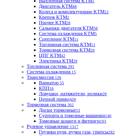
Выхлопная система KTM
5
Двигатель KTM
48
Колеса и комплектующие KTM
22
Крепеж KTM
2
Прочее KTM
28
Сальники двигателя KTM
58
Система охлаждения KTM
5
Сцепление KTM
11
Топливная система KTM
11
Тормозная система KTM
26
ЦПГ KTM
42
Электрика KTM
29
Топливная система
291
Система охлаждения
15
Трансмиссия
126
Вариатор
55
КПП
16
Ловушки, натяжители, ролики
26
Цепной привод
29
Тормозная система
302
Диски тормозные
53
Суппорта и томозные машинки
146
Томозные шланги и фитинги
103
Рулевое управление
1317
Грузики руля, ручки газа, грипсы
282