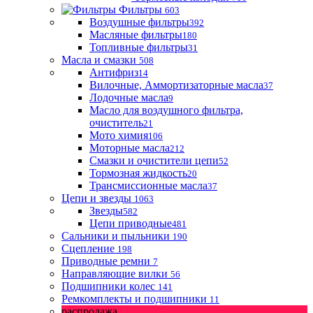
Фильтры
603
Воздушные фильтры
392
Масляные фильтры
180
Топливные фильтры
31
Масла и смазки
508
Антифриз
14
Вилочные, Аммортизаторные масла
37
Лодочные масла
9
Масло для воздушного фильтра,
очиститель
21
Мото химия
106
Моторные масла
212
Смазки и очистители цепи
52
Тормозная жидкость
20
Трансмиссионные масла
37
Цепи и звезды
1063
Звезды
582
Цепи приводные
481
Сальники и пыльники
190
Сцепление
198
Приводные ремни
7
Направляющие вилки
56
Подшипники колес
141
Ремкомплекты и подшипники
11
распродажа