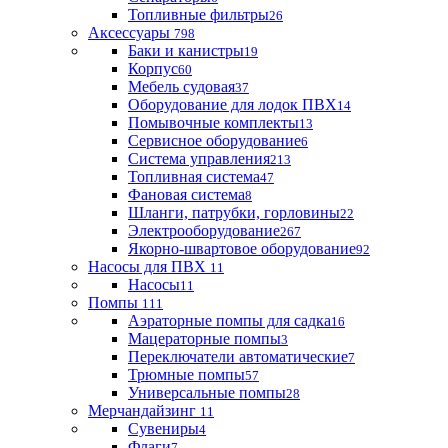
Топливные фильтры
26
Аксессуары
798
Баки и канистры
19
Корпус
60
Мебель судовая
37
Оборудование для лодок ПВХ
14
Помывочные комплекты
13
Сервисное оборудование
6
Система управления
213
Топливная система
47
Фановая система
8
Шланги, патрубки, горловины
22
Электрооборудование
267
Якорно-швартовое оборудование
92
Насосы для ПВХ
11
Насосы
11
Помпы
111
Аэраторные помпы для садка
16
Мацераторные помпы
3
Переключатели автоматические
7
Трюмные помпы
57
Универсальные помпы
28
Мерчандайзинг
11
Сувениры
4
Флаги
7