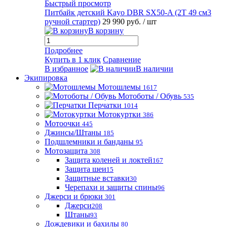
Быстрый просмотр
Питбайк детский Kayo DBR SX50-A (2T 49 см3
ручной стартер)
29 990 руб.
/ шт
В корзину
Подробнее
Купить в 1 клик
Сравнение
В избранное
В наличии
Экипировка
Мотошлемы
1617
Мотоботы / Обувь
535
Перчатки
1014
Мотокуртки
386
Мотоочки
445
Джинсы/Штаны
185
Подшлемники и банданы
95
Мотозащита
308
Защита коленей и локтей
167
Защита шеи
15
Защитные вставки
30
Черепахи и защиты спины
96
Джерси и брюки
301
Джерси
208
Штаны
93
Дождевики и бахилы
80