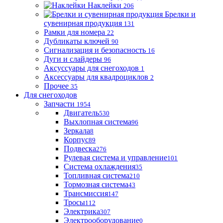
Наклейки
206
Брелки и
сувенирная продукция
131
Рамки для номера
22
Дубликаты ключей
90
Сигнализация и безопасность
16
Дуги и слайдеры
96
Аксуссуары для снегоходов
1
Аксессуары для квадроциклов
2
Прочее
35
Для снегоходов
Запчасти
1954
Двигатель
530
Выхлопная система
96
Зеркала
8
Корпус
89
Подвеска
276
Рулевая система и управление
101
Система охлаждения
35
Топливная система
210
Тормозная система
43
Трансмиссия
147
Тросы
112
Электрика
307
Электрооборудование
0