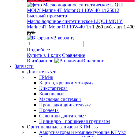
Быстрый просмотр
Масло лодочное синтетическое LIQUI MOLY
Marine 4T Motor Oil 10W-40 1л
1 260 руб.
/ шт
1 400
руб.
В корзину
Подробнее
Купить в 1 клик
Сравнение
В избранное
В наличии
Запчасти
Двигатель
526
ГРМ
46
Картер, крышки мотора
42
Кикстартер
35
Коленвалы
6
Масляная система
11
Прокладки двигателя
242
Прочее
13
Сальники двигателя
27
Цилиндро - поршневая группа
104
Оригинальные запчасти KTM
366
Амортизаторы и комплектующие KTM
32