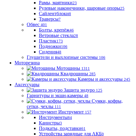
Рамы, маятники
23
Рулевые наконечники, шаровые опоры
25
Сайлентблоки
8
Траверсы
7
Обвес
401
Болты, крепёж
46
Ветровые стекла
28
Пластик
173
Подножки
106
Сидения
48
Глушители и выхлопные системы
106
Моторезина
Мотошины
1311
Квадрошины
285
Камеры и аксессуары
245
Аксессуары
Защита эндуро
125
Гарнитуры и экшн-камеры
48
Сумки, кофры,
сетки, чехлы
111
Инструмент
157
Инструменты
84
Канистры
3
Подкаты, подставки
61
Устройства зарядные для АКБ
9