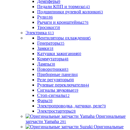
Демпферы
9
Педали КПП и тормоза
143
Подшипники рулевой колонки
63
Рули
186
Рычаги и кронштейны
276
Тросики
358
Электрика
613
Вентиляторы охлаждения
5
Генераторы
35
Замки
18
Катушки зажигания
60
Коммутаторы
48
Лампы
38
Поворотники
83
Приборные панели
4
Реле регуляторы
98
Рулевые переключатели
44
Сигналы звуковые
19
Стоп-сигналы
12
Фары
39
Электропроводка, датчики, реле
79
Электростартеры
28
Оригинальные
запчасти Yamaha
291
Оригинальные