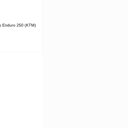
is Enduro 250 (KTM)
ину
К сравнению
В
аличии