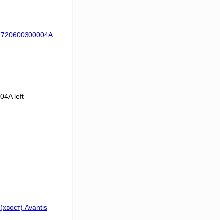
4A left
ину
К сравнению
В
аличии