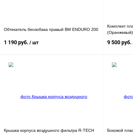
Комплект пл
Обтекатель бензобака правый BM ENDURO 200
(Оранжевый)
1 190 руб.
9 500 руб.
/ шт
В корзину
Купить в 1 клик
К сравнению
Купить в 1 к
В избранное
В
В избранное
наличии
Крышка корпуса воздушного фильтра R-TECH
Боковой плас