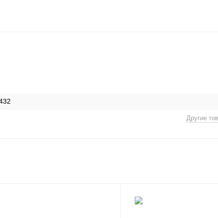
432
Другие то