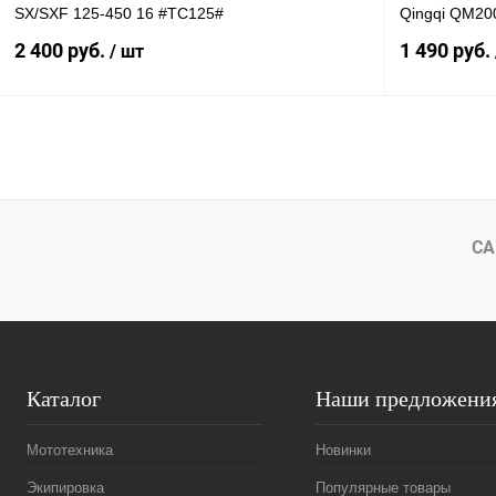
SX/SXF 125-450 16 #TC125#
Qingqi QM2
2 400 руб.
1 490 руб.
/ шт
В корзину
Купить в 1 клик
К сравнению
Купить в 1 к
В избранное
В
В избранное
СА
наличии
Каталог
Наши предложени
Мототехника
Новинки
Экипировка
Популярные товары