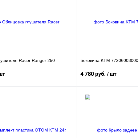
лушителя Racer Ranger 250
Боковина KTM 772060030000
4 780 руб.
 шт
/ шт
В корзину
В корз
лик
К сравнению
Купить в 1 клик
В
В избранное
наличии
н