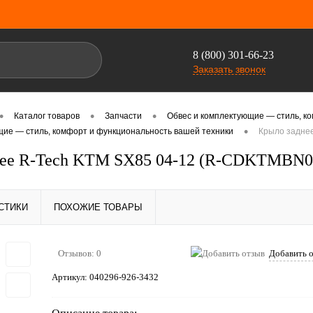
8 (800) 301-66-23
Заказать звонок
•
•
•
Каталог товаров
Запчасти
Обвес и комплектующие — стиль, к
•
щие — стиль, комфорт и функциональность вашей техники
Крыло задне
нее R-Tech KTM SX85 04-12 (R-CDKTMBN00
СТИКИ
ПОХОЖИЕ ТОВАРЫ
Отзывов: 0
Добавить 
Артикул:
040296-926-3432