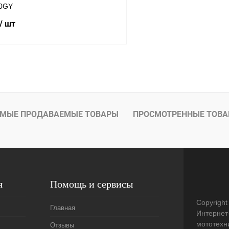
00GY
/ шт
В корзину
лик
К сравнению
В
МЫЕ ПРОДАВАЕМЫЕ ТОВАРЫ
ПРОСМОТРЕННЫЕ ТОВ
наличии
я
Помощь и сервисы
Copyright
Главная
Интернет
мототехни
Отзывы