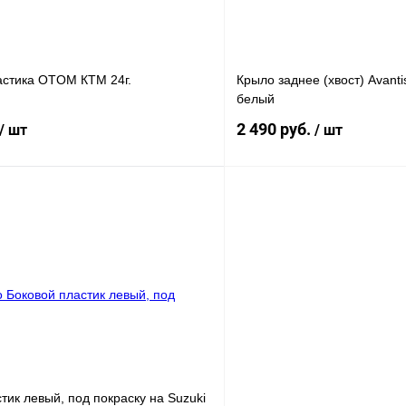
астика OTOM КТМ 24г.
Крыло заднее (хвост) Avant
белый
2 490 руб.
/ шт
/ шт
В корзину
В корз
лик
К сравнению
Купить в 1 клик
В
В избранное
наличии
н
тик левый, под покраску на Suzuki