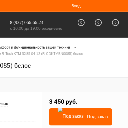
Вход
8 (937) 066-66-23
0
0
0
с 10:00 до 19:00 ежедневно
•
омфорт и функциональность вашей техники
е R-Tech KTM SX85 04-12 (R-CDKTMBN0085) белое
85) белое
3 450 руб.
отзыв
Под заказ