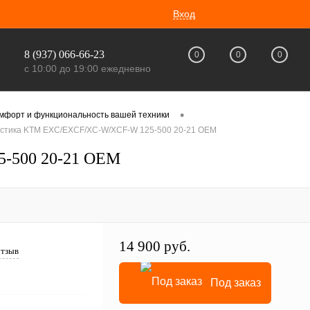
Вход
8 (937) 066-66-23
0
0
0
с 10:00 до 19:00 ежедневно
•
омфорт и функциональность вашей техники
астика KTM EXC/EXCF/XC-W/XCF-W 125-500 20-21 OEM
-500 20-21 OEM
14 900 руб.
отзыв
Под заказ