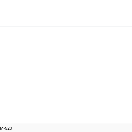
.
M-520