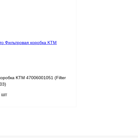
В корзину
лик
К сравнению
Купить в 1 клик
В
В избранное
наличии
н
оробка KTM 47006001051 (Filter
03)
/ шт
В корзину
лик
К сравнению