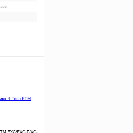
вары
KTM EXC/EXC-F/XC-