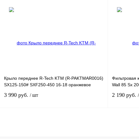
В корзину
Купить в 1 клик
К сравнению
Купить в 1 к
В избранное
В
В избранное
наличии
Крыло переднее R-Tech KTM (R-PAKTMAR0016)
Фильтровая к
SX125-150# SXF250-450 16-18 оранжевое
Wall 85 Sx 20
3 990 руб.
2 190 руб.
/ шт
В корзину
Купить в 1 клик
К сравнению
Купить в 1 к