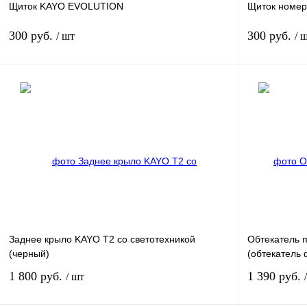
Щиток KAYO EVOLUTION
Щиток номер
300 руб.
300 руб.
/ шт
/ 
В корзину
Купить в 1 клик
К сравнению
Купить в 1 к
В избранное
В
В избранное
наличии
Заднее крыло KAYO T2 со светотехникой
Обтекатель 
(черный)
(обтекатель
1 800 руб.
1 390 руб.
/ шт