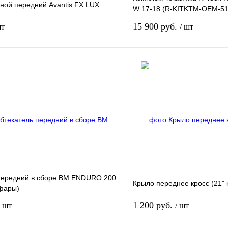
ной передний Avantis FX LUX
W 17-18 (R-KITKTM-OEM-51
черный
15 900 руб.
шт
/ шт
В корзину
лик
К сравнению
Купить в 1 клик
В
В избранное
наличии
н
передний в сборе BM ENDURO 200
Крыло переднее кросс (21" 
 фары)
1 200 руб.
/ шт
/ шт