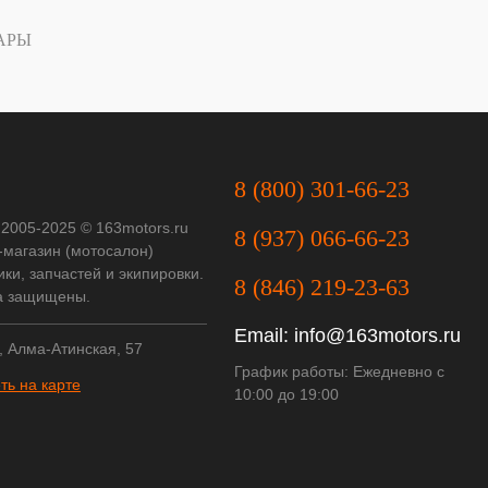
АРЫ
8 (800) 301-66-23
 2005-2025 © 163motors.ru
8 (937) 066-66-23
-магазин (мотосалон)
ки, запчастей и экипировки.
8 (846) 219-23-63
а защищены.
Email:
info@163motors.ru
, Алма-Атинская, 57
График работы: Ежедневно с
ть на карте
10:00 до 19:00