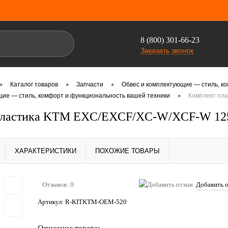
8 (800) 301-66-23
Заказать звонок
•
•
•
Каталог товаров
Запчасти
Обвес и комплектующие — стиль, к
•
щие — стиль, комфорт и функциональность вашей техники
Комплект пл
пластика KTM EXC/EXCF/XC-W/XCF-W 125
ХАРАКТЕРИСТИКИ
ПОХОЖИЕ ТОВАРЫ
Отзывов: 0
Добавить 
Артикул:
R-KITKTM-OEM-520