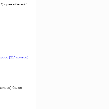
7) оранж/белый/
В корзину
К сравнению
В
аличии
колесо) белое