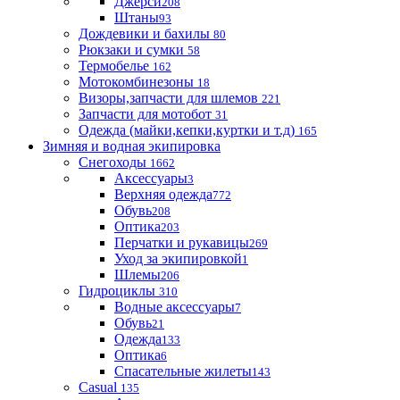
Джерси
208
Штаны
93
Дождевики и бахилы
80
Рюкзаки и сумки
58
Термобелье
162
Мотокомбинезоны
18
Визоры,запчасти для шлемов
221
Запчасти для мотобот
31
Одежда (майки,кепки,куртки и т.д)
165
Зимняя и водная экипировка
Снегоходы
1662
Аксессуары
3
Верхняя одежда
772
Обувь
208
Оптика
203
Перчатки и рукавицы
269
Уход за экипировкой
1
Шлемы
206
Гидроциклы
310
Водные аксессуары
7
Обувь
21
Одежда
133
Оптика
6
Спасательные жилеты
143
Casual
135