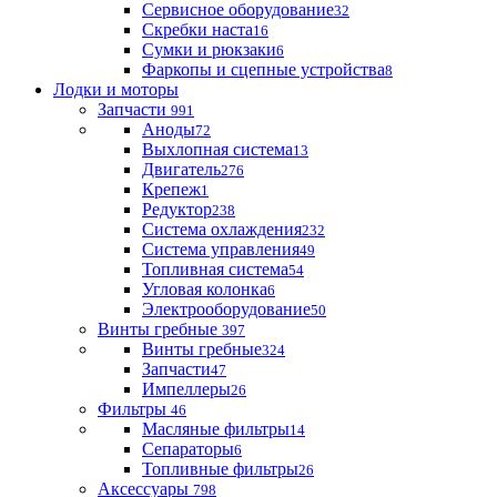
Сервисное оборудование
32
Скребки наста
16
Сумки и рюкзаки
6
Фаркопы и сцепные устройства
8
Лодки и моторы
Запчасти
991
Аноды
72
Выхлопная система
13
Двигатель
276
Крепеж
1
Редуктор
238
Система охлаждения
232
Система управления
49
Топливная система
54
Угловая колонка
6
Электрооборудование
50
Винты гребные
397
Винты гребные
324
Запчасти
47
Импеллеры
26
Фильтры
46
Масляные фильтры
14
Сепараторы
6
Топливные фильтры
26
Аксессуары
798