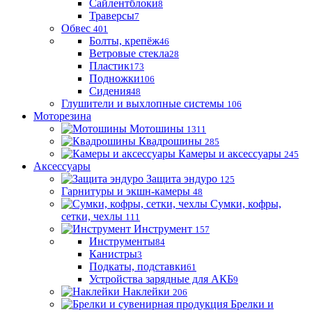
Сайлентблоки
8
Траверсы
7
Обвес
401
Болты, крепёж
46
Ветровые стекла
28
Пластик
173
Подножки
106
Сидения
48
Глушители и выхлопные системы
106
Моторезина
Мотошины
1311
Квадрошины
285
Камеры и аксессуары
245
Аксессуары
Защита эндуро
125
Гарнитуры и экшн-камеры
48
Сумки, кофры,
сетки, чехлы
111
Инструмент
157
Инструменты
84
Канистры
3
Подкаты, подставки
61
Устройства зарядные для АКБ
9
Наклейки
206
Брелки и