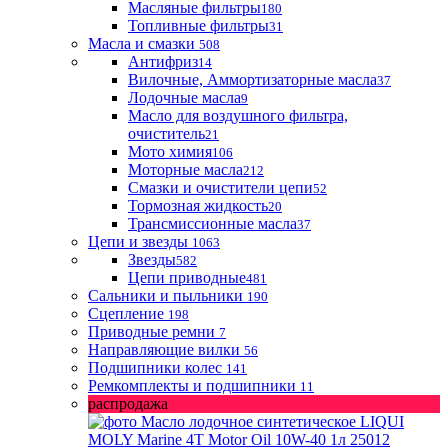
Масляные фильтры
180
Топливные фильтры
31
Масла и смазки
508
Антифриз
14
Вилочные, Аммортизаторные масла
37
Лодочные масла
9
Масло для воздушного фильтра,
очиститель
21
Мото химия
106
Моторные масла
212
Смазки и очистители цепи
52
Тормозная жидкость
20
Трансмиссионные масла
37
Цепи и звезды
1063
Звезды
582
Цепи приводные
481
Сальники и пыльники
190
Сцепление
198
Приводные ремни
7
Направляющие вилки
56
Подшипники колес
141
Ремкомплекты и подшипники
11
распродажа