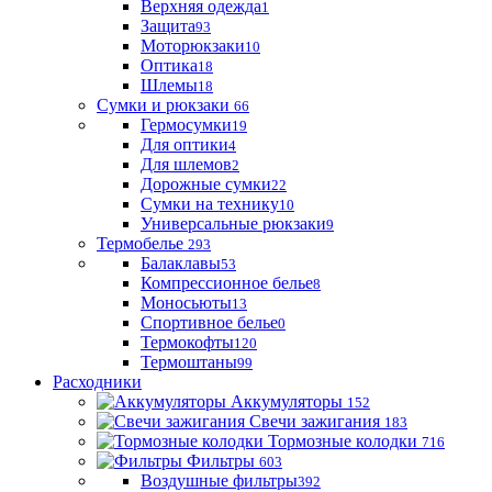
Верхняя одежда
1
Защита
93
Моторюкзаки
10
Оптика
18
Шлемы
18
Сумки и рюкзаки
66
Гермосумки
19
Для оптики
4
Для шлемов
2
Дорожные сумки
22
Сумки на технику
10
Универсальные рюкзаки
9
Термобелье
293
Балаклавы
53
Компрессионное белье
8
Моносьюты
13
Спортивное белье
0
Термокофты
120
Термоштаны
99
Расходники
Аккумуляторы
152
Свечи зажигания
183
Тормозные колодки
716
Фильтры
603
Воздушные фильтры
392