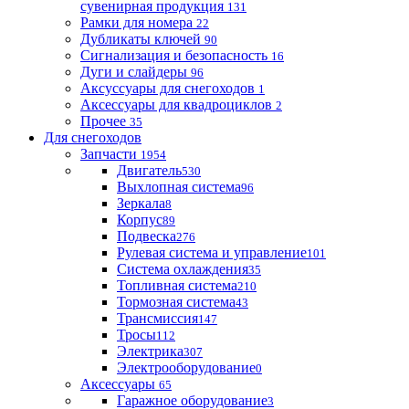
сувенирная продукция
131
Рамки для номера
22
Дубликаты ключей
90
Сигнализация и безопасность
16
Дуги и слайдеры
96
Аксуссуары для снегоходов
1
Аксессуары для квадроциклов
2
Прочее
35
Для снегоходов
Запчасти
1954
Двигатель
530
Выхлопная система
96
Зеркала
8
Корпус
89
Подвеска
276
Рулевая система и управление
101
Система охлаждения
35
Топливная система
210
Тормозная система
43
Трансмиссия
147
Тросы
112
Электрика
307
Электрооборудование
0
Аксессуары
65
Гаражное оборудование
3