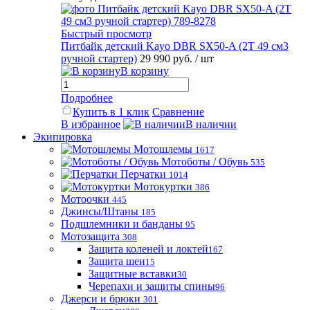
Быстрый просмотр
Питбайк детский Kayo DBR SX50-A (2T 49 см3
ручной стартер)
29 990 руб.
/ шт
В корзину
Подробнее
Купить в 1 клик
Сравнение
В избранное
В наличии
Экипировка
Мотошлемы
1617
Мотоботы / Обувь
535
Перчатки
1014
Мотокуртки
386
Мотоочки
445
Джинсы/Штаны
185
Подшлемники и банданы
95
Мотозащита
308
Защита коленей и локтей
167
Защита шеи
15
Защитные вставки
30
Черепахи и защиты спины
96
Джерси и брюки
301