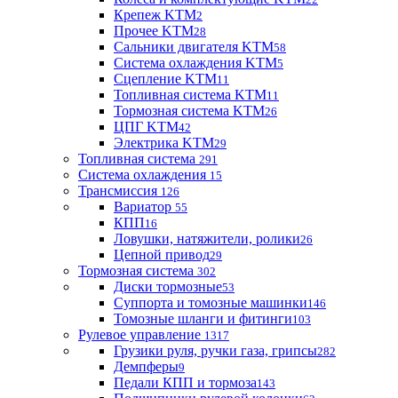
Крепеж KTM
2
Прочее KTM
28
Сальники двигателя KTM
58
Система охлаждения KTM
5
Сцепление KTM
11
Топливная система KTM
11
Тормозная система KTM
26
ЦПГ KTM
42
Электрика KTM
29
Топливная система
291
Система охлаждения
15
Трансмиссия
126
Вариатор
55
КПП
16
Ловушки, натяжители, ролики
26
Цепной привод
29
Тормозная система
302
Диски тормозные
53
Суппорта и томозные машинки
146
Томозные шланги и фитинги
103
Рулевое управление
1317
Грузики руля, ручки газа, грипсы
282
Демпферы
9
Педали КПП и тормоза
143