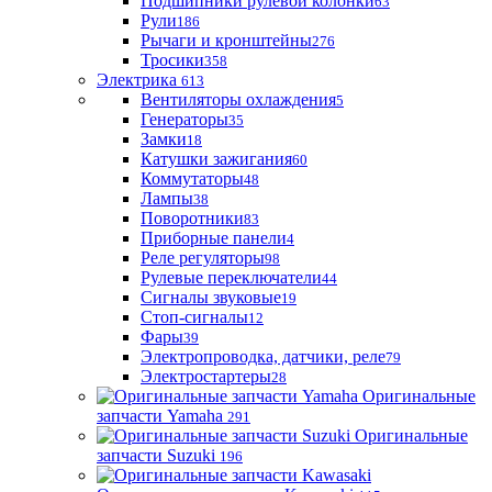
Подшипники рулевой колонки
63
Рули
186
Рычаги и кронштейны
276
Тросики
358
Электрика
613
Вентиляторы охлаждения
5
Генераторы
35
Замки
18
Катушки зажигания
60
Коммутаторы
48
Лампы
38
Поворотники
83
Приборные панели
4
Реле регуляторы
98
Рулевые переключатели
44
Сигналы звуковые
19
Стоп-сигналы
12
Фары
39
Электропроводка, датчики, реле
79
Электростартеры
28
Оригинальные
запчасти Yamaha
291
Оригинальные
запчасти Suzuki
196