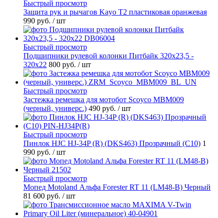
Быстрый просмотр
Защита рук и рычагов Kayo T2 пластиковая оранжевая
990 руб.
/ шт
Быстрый просмотр
Подшипники рулевой колонки Питбайк 320x23,5 -
320x22
800 руб.
/ шт
Быстрый просмотр
Застежка ремешка для мотобот Scoyco MBM009
(черный, универс.)
490 руб.
/ шт
Быстрый просмотр
Пинлок HJC HJ-34P (R) (DKS463) Прозрачный (C10)
1
990 руб.
/ шт
Быстрый просмотр
Мопед Motoland Альфа Forester RT 11 (LM48-B) Черный
81 600 руб.
/ шт