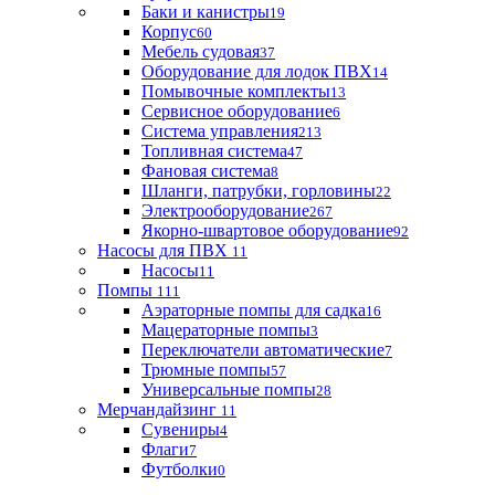
Баки и канистры
19
Корпус
60
Мебель судовая
37
Оборудование для лодок ПВХ
14
Помывочные комплекты
13
Сервисное оборудование
6
Система управления
213
Топливная система
47
Фановая система
8
Шланги, патрубки, горловины
22
Электрооборудование
267
Якорно-швартовое оборудование
92
Насосы для ПВХ
11
Насосы
11
Помпы
111
Аэраторные помпы для садка
16
Мацераторные помпы
3
Переключатели автоматические
7
Трюмные помпы
57
Универсальные помпы
28
Мерчандайзинг
11
Сувениры
4
Флаги
7
Футболки
0