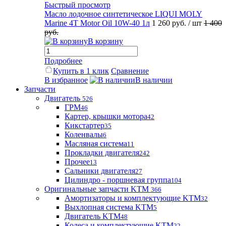
Быстрый просмотр
Масло лодочное синтетическое LIQUI MOLY
Marine 4T Motor Oil 10W-40 1л
1 260 руб.
/ шт
1 400
руб.
В корзину
Подробнее
Купить в 1 клик
Сравнение
В избранное
В наличии
Запчасти
Двигатель
526
ГРМ
46
Картер, крышки мотора
42
Кикстартер
35
Коленвалы
6
Масляная система
11
Прокладки двигателя
242
Прочее
13
Сальники двигателя
27
Цилиндро - поршневая группа
104
Оригинальные запчасти KTM
366
Амортизаторы и комплектующие KTM
32
Выхлопная система KTM
5
Двигатель KTM
48
Колеса и комплектующие KTM
22