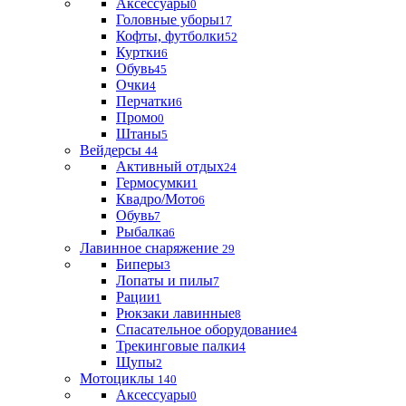
Аксессуары
0
Головные уборы
17
Кофты, футболки
52
Куртки
6
Обувь
45
Очки
4
Перчатки
6
Промо
0
Штаны
5
Вейдерсы
44
Активный отдых
24
Гермосумки
1
Квадро/Мото
6
Обувь
7
Рыбалка
6
Лавинное снаряжение
29
Биперы
3
Лопаты и пилы
7
Рации
1
Рюкзаки лавинные
8
Спасательное оборудование
4
Трекинговые палки
4
Щупы
2
Мотоциклы
140
Аксессуары
0