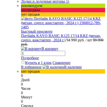
Лодки и лодочные моторы
33
рекомендуем
распродажа
хит продаж
Быстрый просмотр
Питбайк KAYO BASIC K125 17/14 KRZ (механ.
сцепл. кикстартер , 2024 г.)
94 990 руб.
/ шт
99 990
руб.
В корзину
Подробнее
Купить в 1 клик
Сравнение
В избранное
В наличии
хит продаж
0
Дней
0
Часов
0
Минут
0
Секунд