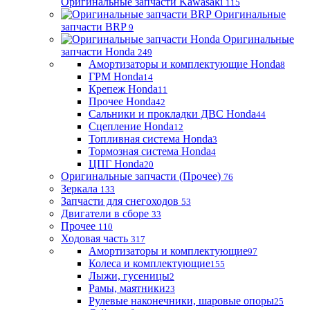
Оригинальные запчасти Kawasaki
115
Оригинальные
запчасти BRP
9
Оригинальные
запчасти Honda
249
Амортизаторы и комплектующие Honda
8
ГРМ Honda
14
Крепеж Honda
11
Прочее Honda
42
Сальники и прокладки ДВС Honda
44
Сцепление Honda
12
Топливная система Honda
3
Тормозная система Honda
4
ЦПГ Honda
20
Оригинальные запчасти (Прочее)
76
Зеркала
133
Запчасти для снегоходов
53
Двигатели в сборе
33
Прочее
110
Ходовая часть
317
Амортизаторы и комплектующие
97
Колеса и комплектующие
155
Лыжи, гусеницы
2
Рамы, маятники
23
Рулевые наконечники, шаровые опоры
25