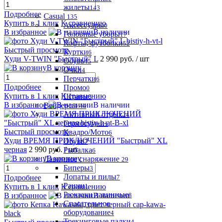
жилеты
143
Подробнее
Casual
135
Купить в 1 клик
К сравнению
Аксессуары
0
В избранное
В наличии
Головные уборы
17
Кофты, футболки
52
Быстрый просмотр
Куртки
6
Худи V-TWIN "Быстрый" L
2 990 руб.
/ шт
Обувь
45
В корзину
Очки
4
Перчатки
6
Подробнее
Промо
0
Купить в 1 клик
К сравнению
Штаны
5
В избранное
В наличии
Вейдерсы
44
Активный отдых
24
Гермосумки
1
Быстрый просмотр
Квадро/Мото
6
Худи ВРЕМЯ ПРИКЛЮЧЕНИЙ "Быстрый" XL
Обувь
7
черная
2 990 руб.
/ шт
Рыбалка
6
В корзину
Лавинное снаряжение
29
Биперы
3
Лопаты и пилы
7
Подробнее
Рации
1
Купить в 1 клик
К сравнению
Рюкзаки лавинные
8
В избранное
В наличии
Спасательное
оборудование
4
Трекинговые палки
4