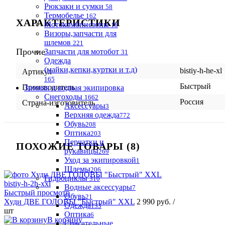
Рюкзаки и сумки
58
Термобелье
162
ХАРАКТЕРИСТИКИ
Мотокомбинезоны
18
Визоры,запчасти для
шлемов
221
Прочие
Запчасти для мотобот
31
Одежда
(майки,кепки,куртки и т.д)
bistiy-h-he-xl
Артикул
165
Быстрый
Производитель
Зимняя и водная экипировка
Снегоходы
1662
Россия
Страна-изготовитель
Аксессуары
3
Верхняя одежда
772
Обувь
208
Оптика
203
Перчатки и
ПОХОЖИЕ ТОВАРЫ (8)
рукавицы
269
Уход за экипировкой
1
Шлемы
206
Гидроциклы
310
Водные аксессуары
7
Быстрый просмотр
Обувь
21
Худи ДВЕ ГОЛОВЫ "Быстрый" XXL
2 990 руб.
/
Одежда
133
шт
Оптика
6
В корзину
Спасательные