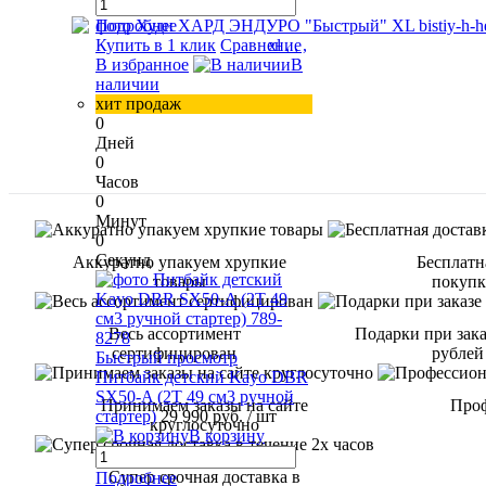
Подробнее
Купить в 1 клик
Сравнение
В избранное
В
наличии
хит продаж
0
Дней
0
Часов
0
Минут
0
Секунд
Аккуратно упакуем хрупкие
Бесплатн
товары
покупке
Весь ассортимент
Подарки при зака
сертифицирован
рублей
Быстрый просмотр
Питбайк детский Kayo DBR
SX50-A (2T 49 см3 ручной
Принимаем заказы на сайте
Проф
стартер)
29 990 руб.
/ шт
круглосуточно
В корзину
Супер срочная доставка в
Подробнее