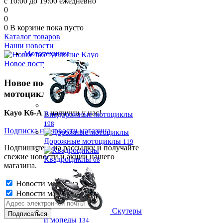
с 10:00 до 19:00 ежедневно
0
0
0
В корзине
пока пусто
Каталог товаров
Наши новости
Мототехника
Новое поступление Kayo
Новое поступление
мотоциклов!
Kayo K6-A
в наличии у нас!
Внедорожные мотоциклы
198
Подписка на новости магазина
Дорожные мотоциклы
119
Подпишитесь на рассылку и получайте
свежие новости и акции нашего
Квадроциклы
68
магазина.
Новости магазина
Новости магазина
Скутеры
и мопеды
134