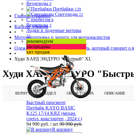
Вездеходы
0
Питбайки
129
Снегоходы
22
Главная страница
С пробегом
8
•
Вездеходы
3
Каталог товаров
Лодки и лодочные моторы
•
33
Мотоэкипировка и защита для мотоциклистов
рекомендуем
•
распродажа
Одежда для мотоциклистов — стиль, который говорит о 
хит продаж
•
Худи ХАРД ЭНДУРО "Быстрый" XL
Худи ХАРД ЭНДУРО "Быстр
ВЕРНУТЬСЯ В РАЗДЕЛ
ОБЗОР ТОВАРА
ОПИСАНИЕ
Быстрый просмотр
Питбайк KAYO BASIC
K125 17/14 KRZ (механ.
сцепл. кикстартер , 2024 г.)
94 990 руб.
/ шт
99 990 руб.
В корзину