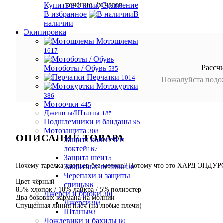
течение 2х часов
Купить в 1 клик
Сравнение
В избранное
В
наличии
Экипировка
Мотошлемы
1617
Рассч
Мотоботы / Обувь
535
Перчатки
1014
Пожалуйста подож
Мотокуртки
386
Мотоочки
445
Джинсы/Штаны
185
Подшлемники и банданы
95
Мотозащита
308
ОПИСАНИЕ ТОВАРА
Защита коленей и
локтей
167
Защита шеи
15
Почему тарелка хлопьев без молока? Потому что это ХАРД ЭНДУР
Защитные вставки
30
Черепахи и защиты
Цвет чёрный
спины
96
85% хлопок / 10% лайкра / 5% полиэстер
Джерси и брюки
301
Два боковых кармана на молнии
Джерси
208
Спущенная линия плеч (на любые плечи)
Штаны
93
Дождевики и бахилы
80