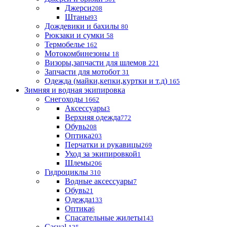
Джерси
208
Штаны
93
Дождевики и бахилы
80
Рюкзаки и сумки
58
Термобелье
162
Мотокомбинезоны
18
Визоры,запчасти для шлемов
221
Запчасти для мотобот
31
Одежда (майки,кепки,куртки и т.д)
165
Зимняя и водная экипировка
Снегоходы
1662
Аксессуары
3
Верхняя одежда
772
Обувь
208
Оптика
203
Перчатки и рукавицы
269
Уход за экипировкой
1
Шлемы
206
Гидроциклы
310
Водные аксессуары
7
Обувь
21
Одежда
133
Оптика
6
Спасательные жилеты
143
Casual