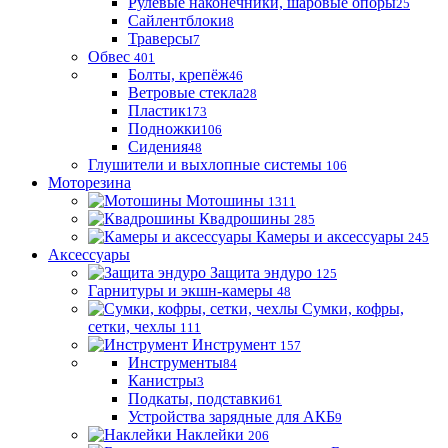
Рулевые наконечники, шаровые опоры
25
Сайлентблоки
8
Траверсы
7
Обвес
401
Болты, крепёж
46
Ветровые стекла
28
Пластик
173
Подножки
106
Сидения
48
Глушители и выхлопные системы
106
Моторезина
Мотошины
1311
Квадрошины
285
Камеры и аксессуары
245
Аксессуары
Защита эндуро
125
Гарнитуры и экшн-камеры
48
Сумки, кофры,
сетки, чехлы
111
Инструмент
157
Инструменты
84
Канистры
3
Подкаты, подставки
61
Устройства зарядные для АКБ
9
Наклейки
206