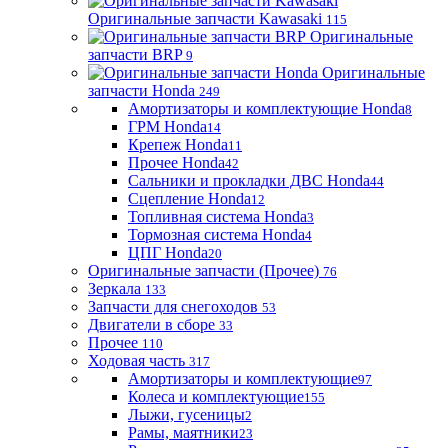
Оригинальные запчасти Kawasaki
115
Оригинальные
запчасти BRP
9
Оригинальные
запчасти Honda
249
Амортизаторы и комплектующие Honda
8
ГРМ Honda
14
Крепеж Honda
11
Прочее Honda
42
Сальники и прокладки ДВС Honda
44
Сцепление Honda
12
Топливная система Honda
3
Тормозная система Honda
4
ЦПГ Honda
20
Оригинальные запчасти (Прочее)
76
Зеркала
133
Запчасти для снегоходов
53
Двигатели в сборе
33
Прочее
110
Ходовая часть
317
Амортизаторы и комплектующие
97
Колеса и комплектующие
155
Лыжи, гусеницы
2
Рамы, маятники
23