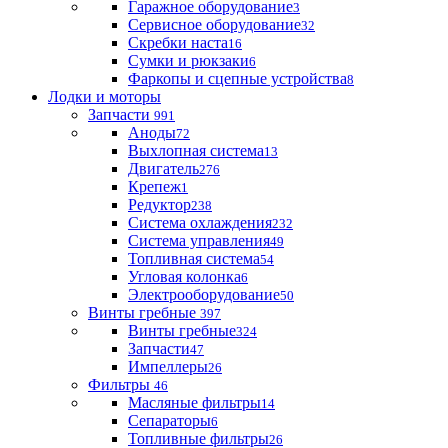
Гаражное оборудование
3
Сервисное оборудование
32
Скребки наста
16
Сумки и рюкзаки
6
Фаркопы и сцепные устройства
8
Лодки и моторы
Запчасти
991
Аноды
72
Выхлопная система
13
Двигатель
276
Крепеж
1
Редуктор
238
Система охлаждения
232
Система управления
49
Топливная система
54
Угловая колонка
6
Электрооборудование
50
Винты гребные
397
Винты гребные
324
Запчасти
47
Импеллеры
26
Фильтры
46
Масляные фильтры
14
Сепараторы
6
Топливные фильтры
26