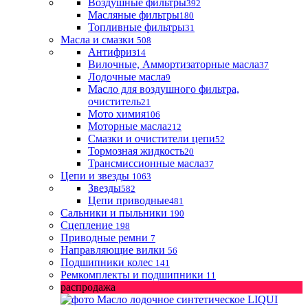
Воздушные фильтры
392
Масляные фильтры
180
Топливные фильтры
31
Масла и смазки
508
Антифриз
14
Вилочные, Аммортизаторные масла
37
Лодочные масла
9
Масло для воздушного фильтра,
очиститель
21
Мото химия
106
Моторные масла
212
Смазки и очистители цепи
52
Тормозная жидкость
20
Трансмиссионные масла
37
Цепи и звезды
1063
Звезды
582
Цепи приводные
481
Сальники и пыльники
190
Сцепление
198
Приводные ремни
7
Направляющие вилки
56
Подшипники колес
141
Ремкомплекты и подшипники
11
распродажа