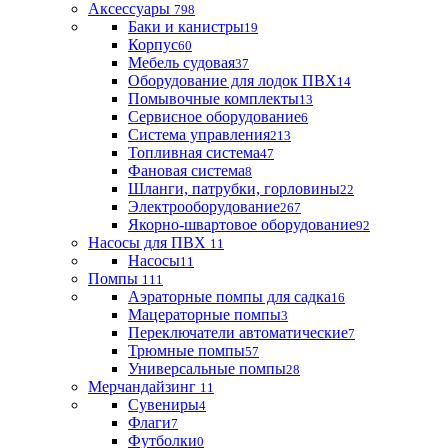
Аксессуары
798
Баки и канистры
19
Корпус
60
Мебель судовая
37
Оборудование для лодок ПВХ
14
Помывочные комплекты
13
Сервисное оборудование
6
Система управления
213
Топливная система
47
Фановая система
8
Шланги, патрубки, горловины
22
Электрооборудование
267
Якорно-швартовое оборудование
92
Насосы для ПВХ
11
Насосы
11
Помпы
111
Аэраторные помпы для садка
16
Мацераторные помпы
3
Переключатели автоматические
7
Трюмные помпы
57
Универсальные помпы
28
Мерчандайзинг
11
Сувениры
4
Флаги
7
Футболки
0