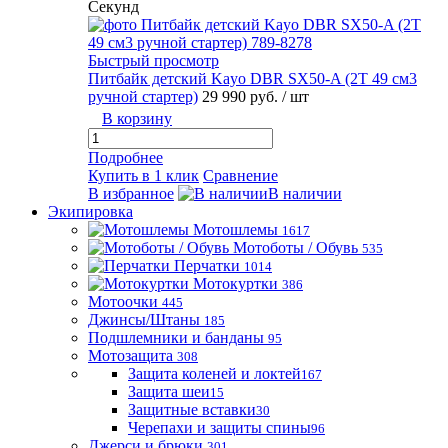
Секунд
Быстрый просмотр
Питбайк детский Kayo DBR SX50-A (2T 49 см3
ручной стартер)
29 990 руб.
/ шт
В корзину
Подробнее
Купить в 1 клик
Сравнение
В избранное
В наличии
Экипировка
Мотошлемы
1617
Мотоботы / Обувь
535
Перчатки
1014
Мотокуртки
386
Мотоочки
445
Джинсы/Штаны
185
Подшлемники и банданы
95
Мотозащита
308
Защита коленей и локтей
167
Защита шеи
15
Защитные вставки
30
Черепахи и защиты спины
96
Джерси и брюки
301