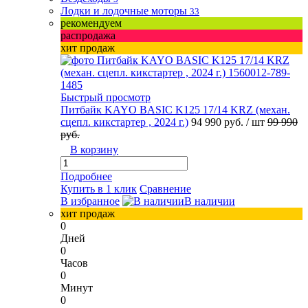
Лодки и лодочные моторы
33
рекомендуем
распродажа
хит продаж
Быстрый просмотр
Питбайк KAYO BASIC K125 17/14 KRZ (механ.
сцепл. кикстартер , 2024 г.)
94 990 руб.
/ шт
99 990
руб.
В корзину
Подробнее
Купить в 1 клик
Сравнение
В избранное
В наличии
хит продаж
0
Дней
0
Часов
0
Минут
0