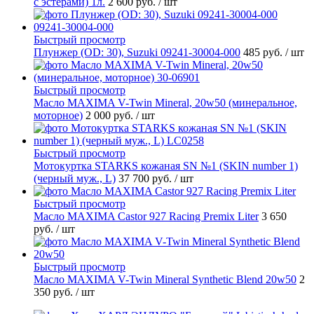
с эстерами) 1л.
2 600 руб.
/ шт
Быстрый просмотр
Плунжер (OD: 30), Suzuki 09241-30004-000
485 руб.
/ шт
Быстрый просмотр
Масло MAXIMA V-Twin Mineral, 20w50 (минеральное,
моторное)
2 000 руб.
/ шт
Быстрый просмотр
Мотокуртка STARKS кожаная SN №1 (SKIN number 1)
(черный муж., L)
37 700 руб.
/ шт
Быстрый просмотр
Масло MAXIMA Castor 927 Racing Premix Liter
3 650
руб.
/ шт
Быстрый просмотр
Масло MAXIMA V-Twin Mineral Synthetic Blend 20w50
2
350 руб.
/ шт