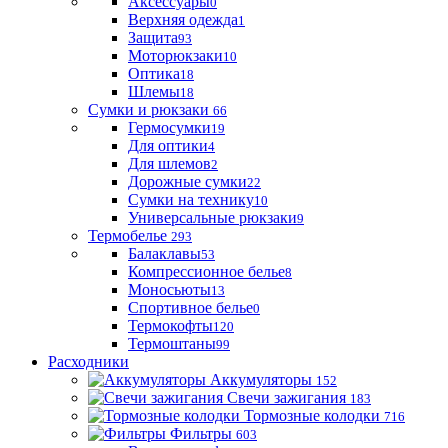
Аксессуары
0
Верхняя одежда
1
Защита
93
Моторюкзаки
10
Оптика
18
Шлемы
18
Сумки и рюкзаки
66
Гермосумки
19
Для оптики
4
Для шлемов
2
Дорожные сумки
22
Сумки на технику
10
Универсальные рюкзаки
9
Термобелье
293
Балаклавы
53
Компрессионное белье
8
Моносьюты
13
Спортивное белье
0
Термокофты
120
Термоштаны
99
Расходники
Аккумуляторы
152
Свечи зажигания
183
Тормозные колодки
716
Фильтры
603