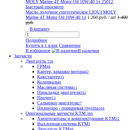
Быстрый просмотр
Масло лодочное синтетическое LIQUI MOLY
Marine 4T Motor Oil 10W-40 1л
1 260 руб.
/ шт
1 400
руб.
В корзину
Подробнее
Купить в 1 клик
Сравнение
В избранное
В наличии
Запчасти
Двигатель
526
ГРМ
46
Картер, крышки мотора
42
Кикстартер
35
Коленвалы
6
Масляная система
11
Прокладки двигателя
242
Прочее
13
Сальники двигателя
27
Цилиндро - поршневая группа
104
Оригинальные запчасти KTM
366
Амортизаторы и комплектующие KTM
32
Выхлопная система KTM
5
Двигатель KTM
48