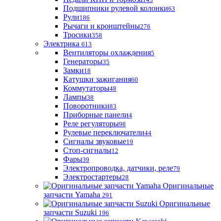
Подшипники рулевой колонки
63
Рули
186
Рычаги и кронштейны
276
Тросики
358
Электрика
613
Вентиляторы охлаждения
5
Генераторы
35
Замки
18
Катушки зажигания
60
Коммутаторы
48
Лампы
38
Поворотники
83
Приборные панели
4
Реле регуляторы
98
Рулевые переключатели
44
Сигналы звуковые
19
Стоп-сигналы
12
Фары
39
Электропроводка, датчики, реле
79
Электростартеры
28
Оригинальные
запчасти Yamaha
291
Оригинальные
запчасти Suzuki
196