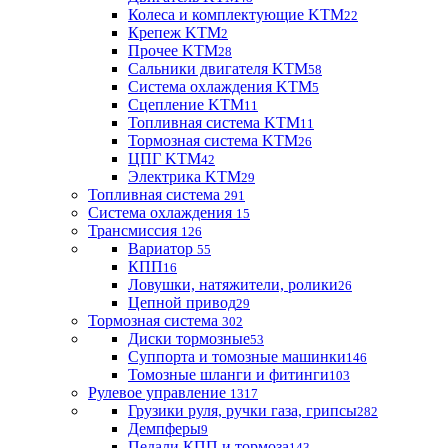
Колеса и комплектующие KTM
22
Крепеж KTM
2
Прочее KTM
28
Сальники двигателя KTM
58
Система охлаждения KTM
5
Сцепление KTM
11
Топливная система KTM
11
Тормозная система KTM
26
ЦПГ KTM
42
Электрика KTM
29
Топливная система
291
Система охлаждения
15
Трансмиссия
126
Вариатор
55
КПП
16
Ловушки, натяжители, ролики
26
Цепной привод
29
Тормозная система
302
Диски тормозные
53
Суппорта и томозные машинки
146
Томозные шланги и фитинги
103
Рулевое управление
1317
Грузики руля, ручки газа, грипсы
282
Демпферы
9
Педали КПП и тормоза
143