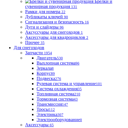
Брелки и
сувенирная продукция
131
Рамки для номера
22
Дубликаты ключей
90
Сигнализация и безопасность
16
Дуги и слайдеры
96
Аксуссуары для снегоходов
1
Аксессуары для квадроциклов
2
Прочее
35
Для снегоходов
Запчасти
1954
Двигатель
530
Выхлопная система
96
Зеркала
8
Корпус
89
Подвеска
276
Рулевая система и управление
101
Система охлаждения
35
Топливная система
210
Тормозная система
43
Трансмиссия
147
Тросы
112
Электрика
307
Электрооборудование
0
Аксессуары
65