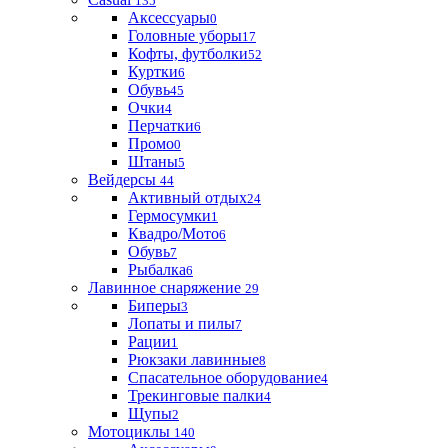
135
Аксессуары
0
Головные уборы
17
Кофты, футболки
52
Куртки
6
Обувь
45
Очки
4
Перчатки
6
Промо
0
Штаны
5
Вейдерсы
44
Активный отдых
24
Гермосумки
1
Квадро/Мото
6
Обувь
7
Рыбалка
6
Лавинное снаряжение
29
Биперы
3
Лопаты и пилы
7
Рации
1
Рюкзаки лавинные
8
Спасательное оборудование
4
Трекинговые палки
4
Щупы
2
Мотоциклы
140