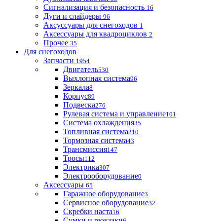
Сигнализация и безопасность
16
Дуги и слайдеры
96
Аксуссуары для снегоходов
1
Аксессуары для квадроциклов
2
Прочее
35
Для снегоходов
Запчасти
1954
Двигатель
530
Выхлопная система
96
Зеркала
8
Корпус
89
Подвеска
276
Рулевая система и управление
101
Система охлаждения
35
Топливная система
210
Тормозная система
43
Трансмиссия
147
Тросы
112
Электрика
307
Электрооборудование
0
Аксессуары
65
Гаражное оборудование
3
Сервисное оборудование
32
Скребки наста
16
Сумки и рюкзаки
6