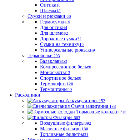
Оптика
18
Шлемы
18
Сумки и рюкзаки
66
Гермосумки
19
Для оптики
4
Для шлемов
2
Дорожные сумки
22
Сумки на технику
10
Универсальные рюкзаки
9
Термобелье
293
Балаклавы
53
Компрессионное белье
8
Моносьюты
13
Спортивное белье
0
Термокофты
120
Термоштаны
99
Расходники
Аккумуляторы
152
Свечи зажигания
183
Тормозные колодки
716
Фильтры
603
Воздушные фильтры
392
Масляные фильтры
180
Топливные фильтры
31
Масла и смазки