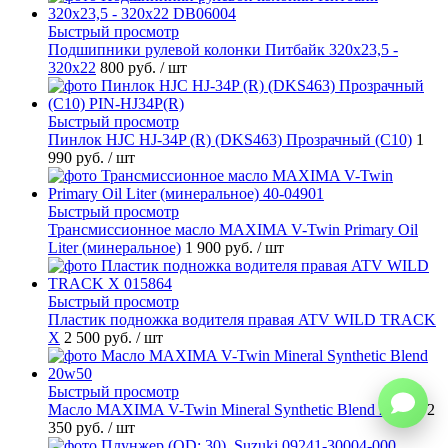
Быстрый просмотр
Подшипники рулевой колонки Питбайк 320x23,5 -
320x22
800 руб.
/ шт
Быстрый просмотр
Пинлок HJC HJ-34P (R) (DKS463) Прозрачный (C10)
1
990 руб.
/ шт
Быстрый просмотр
Трансмиссионное масло MAXIMA V-Twin Primary Oil
Liter (минеральное)
1 900 руб.
/ шт
Быстрый просмотр
Пластик подножка водителя правая ATV WILD TRACK
X
2 500 руб.
/ шт
Быстрый просмотр
Масло MAXIMA V-Twin Mineral Synthetic Blend 20w50
2
350 руб.
/ шт