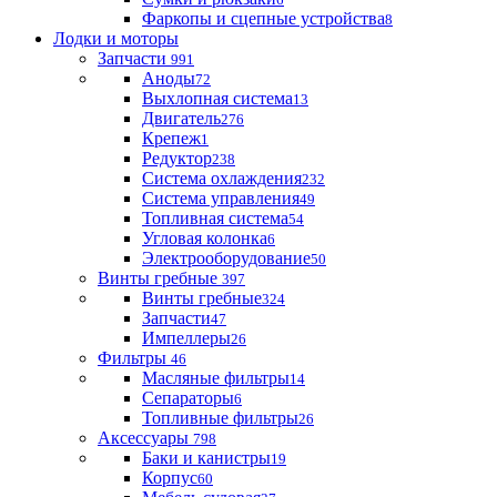
Фаркопы и сцепные устройства
8
Лодки и моторы
Запчасти
991
Аноды
72
Выхлопная система
13
Двигатель
276
Крепеж
1
Редуктор
238
Система охлаждения
232
Система управления
49
Топливная система
54
Угловая колонка
6
Электрооборудование
50
Винты гребные
397
Винты гребные
324
Запчасти
47
Импеллеры
26
Фильтры
46
Масляные фильтры
14
Сепараторы
6
Топливные фильтры
26
Аксессуары
798
Баки и канистры
19
Корпус
60