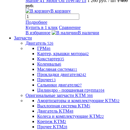
Marine 4T Motor Oil 10W-40 1л
1 260 руб.
/ шт
1 400
руб.
В корзину
Подробнее
Купить в 1 клик
Сравнение
В избранное
В наличии
Запчасти
Двигатель
526
ГРМ
46
Картер, крышки мотора
42
Кикстартер
35
Коленвалы
6
Масляная система
11
Прокладки двигателя
242
Прочее
13
Сальники двигателя
27
Цилиндро - поршневая группа
104
Оригинальные запчасти KTM
366
Амортизаторы и комплектующие KTM
32
Выхлопная система KTM
5
Двигатель KTM
48
Колеса и комплектующие KTM
22
Крепеж KTM
2
Прочее KTM
28