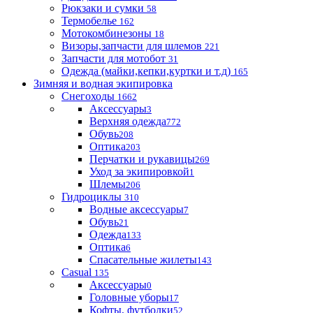
Рюкзаки и сумки
58
Термобелье
162
Мотокомбинезоны
18
Визоры,запчасти для шлемов
221
Запчасти для мотобот
31
Одежда (майки,кепки,куртки и т.д)
165
Зимняя и водная экипировка
Снегоходы
1662
Аксессуары
3
Верхняя одежда
772
Обувь
208
Оптика
203
Перчатки и рукавицы
269
Уход за экипировкой
1
Шлемы
206
Гидроциклы
310
Водные аксессуары
7
Обувь
21
Одежда
133
Оптика
6
Спасательные жилеты
143
Casual
135
Аксессуары
0
Головные уборы
17
Кофты, футболки
52