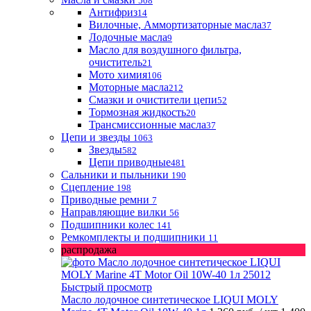
508
Антифриз
14
Вилочные, Аммортизаторные масла
37
Лодочные масла
9
Масло для воздушного фильтра,
очиститель
21
Мото химия
106
Моторные масла
212
Смазки и очистители цепи
52
Тормозная жидкость
20
Трансмиссионные масла
37
Цепи и звезды
1063
Звезды
582
Цепи приводные
481
Сальники и пыльники
190
Сцепление
198
Приводные ремни
7
Направляющие вилки
56
Подшипники колес
141
Ремкомплекты и подшипники
11
распродажа
Быстрый просмотр
Масло лодочное синтетическое LIQUI MOLY