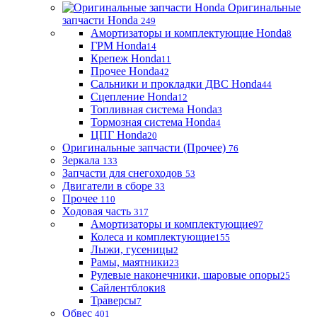
Оригинальные
запчасти Honda
249
Амортизаторы и комплектующие Honda
8
ГРМ Honda
14
Крепеж Honda
11
Прочее Honda
42
Сальники и прокладки ДВС Honda
44
Сцепление Honda
12
Топливная система Honda
3
Тормозная система Honda
4
ЦПГ Honda
20
Оригинальные запчасти (Прочее)
76
Зеркала
133
Запчасти для снегоходов
53
Двигатели в сборе
33
Прочее
110
Ходовая часть
317
Амортизаторы и комплектующие
97
Колеса и комплектующие
155
Лыжи, гусеницы
2
Рамы, маятники
23
Рулевые наконечники, шаровые опоры
25
Сайлентблоки
8
Траверсы
7
Обвес
401