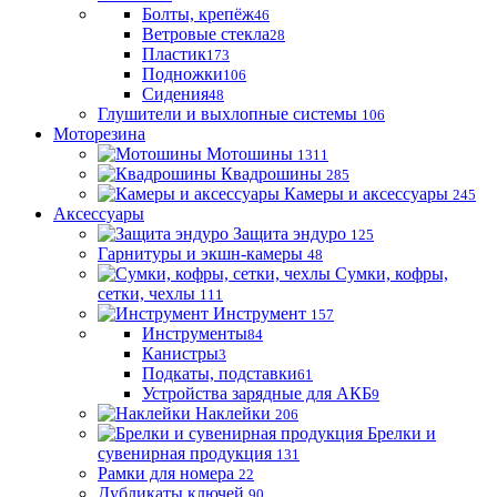
Болты, крепёж
46
Ветровые стекла
28
Пластик
173
Подножки
106
Сидения
48
Глушители и выхлопные системы
106
Моторезина
Мотошины
1311
Квадрошины
285
Камеры и аксессуары
245
Аксессуары
Защита эндуро
125
Гарнитуры и экшн-камеры
48
Сумки, кофры,
сетки, чехлы
111
Инструмент
157
Инструменты
84
Канистры
3
Подкаты, подставки
61
Устройства зарядные для АКБ
9
Наклейки
206
Брелки и
сувенирная продукция
131
Рамки для номера
22
Дубликаты ключей
90