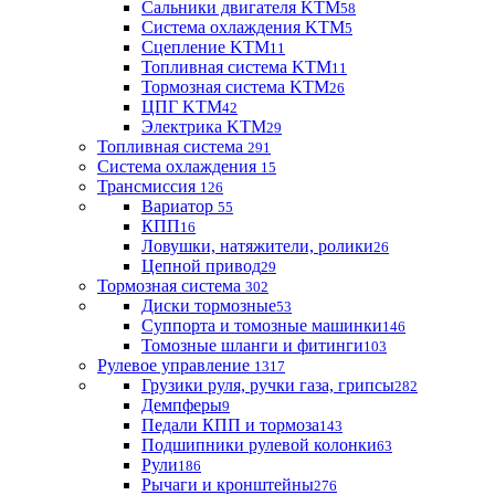
Сальники двигателя KTM
58
Система охлаждения KTM
5
Сцепление KTM
11
Топливная система KTM
11
Тормозная система KTM
26
ЦПГ KTM
42
Электрика KTM
29
Топливная система
291
Система охлаждения
15
Трансмиссия
126
Вариатор
55
КПП
16
Ловушки, натяжители, ролики
26
Цепной привод
29
Тормозная система
302
Диски тормозные
53
Суппорта и томозные машинки
146
Томозные шланги и фитинги
103
Рулевое управление
1317
Грузики руля, ручки газа, грипсы
282
Демпферы
9
Педали КПП и тормоза
143
Подшипники рулевой колонки
63
Рули
186
Рычаги и кронштейны
276