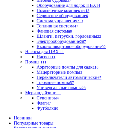
Мебель судовая
37
Оборудование для лодок ПВХ
14
Помывочные комплекты
13
Сервисное оборудование
6
Система управления
213
Топливная система
47
Фановая система
8
Шланги, патрубки, горловины
22
Электрооборудование
267
Якорно-швартовое оборудование
92
Насосы для ПВХ
11
Насосы
11
Помпы
111
Аэраторные помпы для садка
16
Мацераторные помпы
3
Переключатели автоматические
7
Трюмные помпы
57
Универсальные помпы
28
Мерчандайзинг
11
Сувениры
4
Флаги
7
Футболки
0
Новинки
Популярные товары