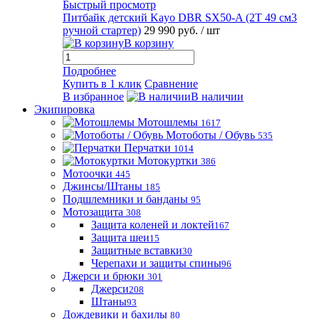
Быстрый просмотр
Питбайк детский Kayo DBR SX50-A (2T 49 см3
ручной стартер)
29 990 руб.
/ шт
В корзину
Подробнее
Купить в 1 клик
Сравнение
В избранное
В наличии
Экипировка
Мотошлемы
1617
Мотоботы / Обувь
535
Перчатки
1014
Мотокуртки
386
Мотоочки
445
Джинсы/Штаны
185
Подшлемники и банданы
95
Мотозащита
308
Защита коленей и локтей
167
Защита шеи
15
Защитные вставки
30
Черепахи и защиты спины
96
Джерси и брюки
301
Джерси
208
Штаны
93
Дождевики и бахилы
80