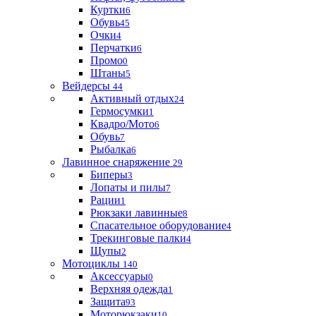
Куртки
6
Обувь
45
Очки
4
Перчатки
6
Промо
0
Штаны
5
Вейдерсы
44
Активный отдых
24
Гермосумки
1
Квадро/Мото
6
Обувь
7
Рыбалка
6
Лавинное снаряжение
29
Биперы
3
Лопаты и пилы
7
Рации
1
Рюкзаки лавинные
8
Спасательное оборудование
4
Трекинговые палки
4
Щупы
2
Мотоциклы
140
Аксессуары
0
Верхняя одежда
1
Защита
93
Моторюкзаки
10