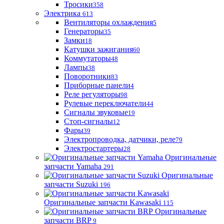
Тросики
358
Электрика
613
Вентиляторы охлаждения
5
Генераторы
35
Замки
18
Катушки зажигания
60
Коммутаторы
48
Лампы
38
Поворотники
83
Приборные панели
4
Реле регуляторы
98
Рулевые переключатели
44
Сигналы звуковые
19
Стоп-сигналы
12
Фары
39
Электропроводка, датчики, реле
79
Электростартеры
28
Оригинальные
запчасти Yamaha
291
Оригинальные
запчасти Suzuki
196
Оригинальные запчасти Kawasaki
115
Оригинальные
запчасти BRP
9