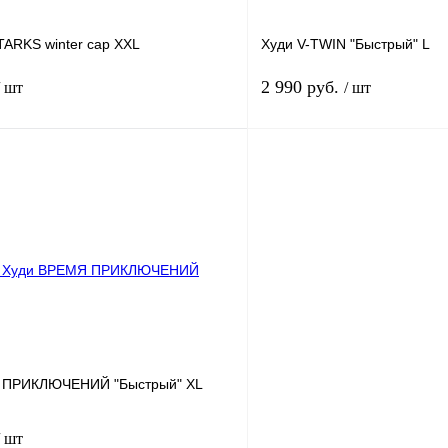
TARKS winter cap XXL
Худи V-TWIN "Быстрый" L
2 990 руб.
/ шт
/ шт
В корзину
лик
К сравнению
Купить в 1 клик
В наличии
В избранное
 ПРИКЛЮЧЕНИЙ "Быстрый" XL
/ шт