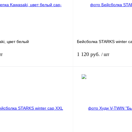
ki, цвет белый
Бейсболка STARKS winter c
1 120 руб.
шт
/ шт
В корзину
лик
К сравнению
Купить в 1 клик
В наличии
В избранное