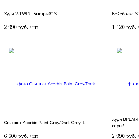
Худи V-TWIN "Быстрый" S
Бейсболка S
2 990 руб.
1 120 руб.
/ шт
В корзину
Купить в 1 клик
К сравнению
Купить в 1 к
В избранное
В наличии
В избранное
Худи ВРЕМЯ
Свитшот Acerbis Paint Grey/Dark Grey, L
серый
6 500 руб.
2 990 руб.
/ шт