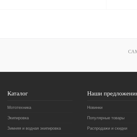
В корзину
Купить в 1 клик
К сравнению
Купить в 1 к
В избранное
В наличии
В избранное
СА
Каталог
Наши предложени
Мототехника
Новинки
Экипировка
Популярные товары
Зимняя и водная экипировка
Распродажи и скидки