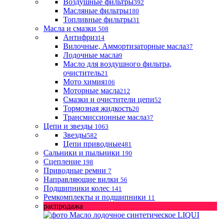
Воздушные фильтры
392
Масляные фильтры
180
Топливные фильтры
31
Масла и смазки
508
Антифриз
14
Вилочные, Аммортизаторные масла
37
Лодочные масла
9
Масло для воздушного фильтра,
очиститель
21
Мото химия
106
Моторные масла
212
Смазки и очистители цепи
52
Тормозная жидкость
20
Трансмиссионные масла
37
Цепи и звезды
1063
Звезды
582
Цепи приводные
481
Сальники и пыльники
190
Сцепление
198
Приводные ремни
7
Направляющие вилки
56
Подшипники колес
141
Ремкомплекты и подшипники
11
распродажа