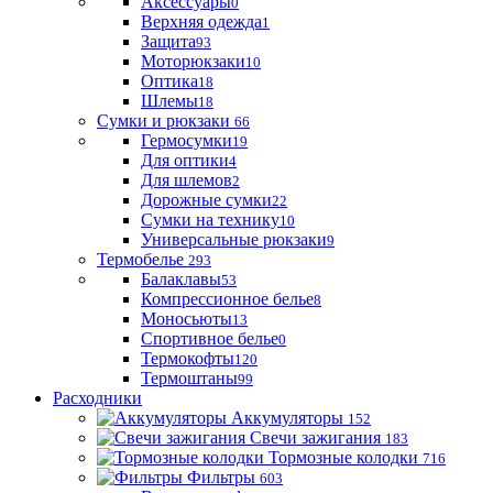
Аксессуары
0
Верхняя одежда
1
Защита
93
Моторюкзаки
10
Оптика
18
Шлемы
18
Сумки и рюкзаки
66
Гермосумки
19
Для оптики
4
Для шлемов
2
Дорожные сумки
22
Сумки на технику
10
Универсальные рюкзаки
9
Термобелье
293
Балаклавы
53
Компрессионное белье
8
Моносьюты
13
Спортивное белье
0
Термокофты
120
Термоштаны
99
Расходники
Аккумуляторы
152
Свечи зажигания
183
Тормозные колодки
716
Фильтры
603