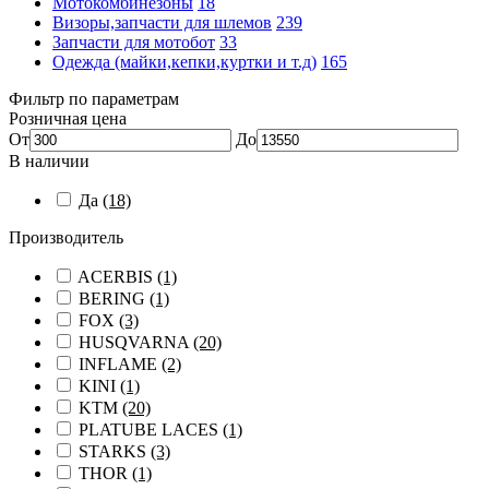
Мотокомбинезоны
18
Визоры,запчасти для шлемов
239
Запчасти для мотобот
33
Одежда (майки,кепки,куртки и т.д)
165
Фильтр по параметрам
Розничная цена
От
До
В наличии
Да
(18)
Производитель
ACERBIS
(1)
BERING
(1)
FOX
(3)
HUSQVARNA
(20)
INFLAME
(2)
KINI
(1)
KTM
(20)
PLATUBE LACES
(1)
STARKS
(3)
THOR
(1)