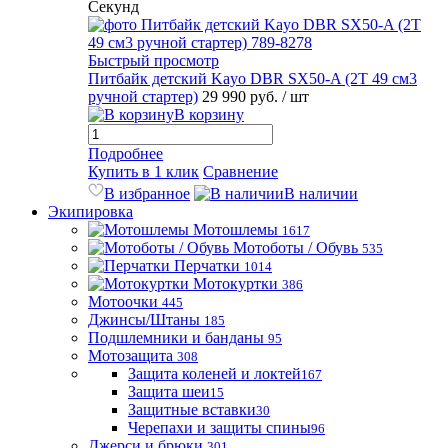
Секунд
Быстрый просмотр
Питбайк детский Kayo DBR SX50-A (2T 49 см3
ручной стартер)
29 990 руб.
/ шт
В корзину
Подробнее
Купить в 1 клик
Сравнение
В избранное
В наличии
Экипировка
Мотошлемы
1617
Мотоботы / Обувь
535
Перчатки
1014
Мотокуртки
386
Мотоочки
445
Джинсы/Штаны
185
Подшлемники и банданы
95
Мотозащита
308
Защита коленей и локтей
167
Защита шеи
15
Защитные вставки
30
Черепахи и защиты спины
96
Джерси и брюки
301