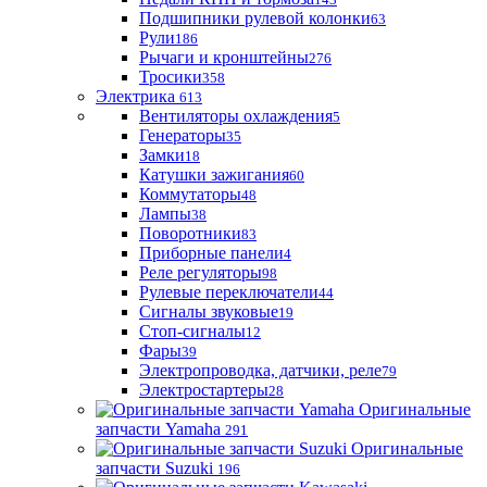
Подшипники рулевой колонки
63
Рули
186
Рычаги и кронштейны
276
Тросики
358
Электрика
613
Вентиляторы охлаждения
5
Генераторы
35
Замки
18
Катушки зажигания
60
Коммутаторы
48
Лампы
38
Поворотники
83
Приборные панели
4
Реле регуляторы
98
Рулевые переключатели
44
Сигналы звуковые
19
Стоп-сигналы
12
Фары
39
Электропроводка, датчики, реле
79
Электростартеры
28
Оригинальные
запчасти Yamaha
291
Оригинальные
запчасти Suzuki
196