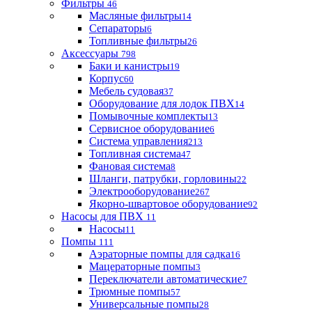
Фильтры
46
Масляные фильтры
14
Сепараторы
6
Топливные фильтры
26
Аксессуары
798
Баки и канистры
19
Корпус
60
Мебель судовая
37
Оборудование для лодок ПВХ
14
Помывочные комплекты
13
Сервисное оборудование
6
Система управления
213
Топливная система
47
Фановая система
8
Шланги, патрубки, горловины
22
Электрооборудование
267
Якорно-швартовое оборудование
92
Насосы для ПВХ
11
Насосы
11
Помпы
111
Аэраторные помпы для садка
16
Мацераторные помпы
3
Переключатели автоматические
7
Трюмные помпы
57
Универсальные помпы
28