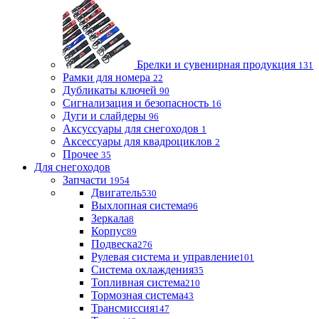
Брелки и сувенирная продукция
131
Рамки для номера
22
Дубликаты ключей
90
Сигнализация и безопасность
16
Дуги и слайдеры
96
Аксуссуары для снегоходов
1
Аксессуары для квадроциклов
2
Прочее
35
Для снегоходов
Запчасти
1954
Двигатель
530
Выхлопная система
96
Зеркала
8
Корпус
89
Подвеска
276
Рулевая система и управление
101
Система охлаждения
35
Топливная система
210
Тормозная система
43
Трансмиссия
147