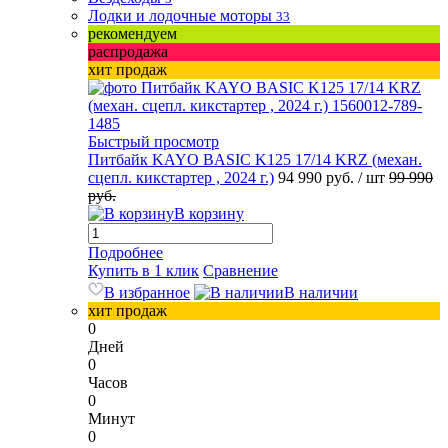
Лодки и лодочные моторы
33
рекомендуем
распродажа
хит продаж
Быстрый просмотр
Питбайк KAYO BASIC K125 17/14 KRZ (механ.
сцепл. кикстартер , 2024 г.)
94 990 руб.
/ шт
99 990
руб.
В корзину
Подробнее
Купить в 1 клик
Сравнение
В избранное
В наличии
хит продаж
0
Дней
0
Часов
0
Минут
0