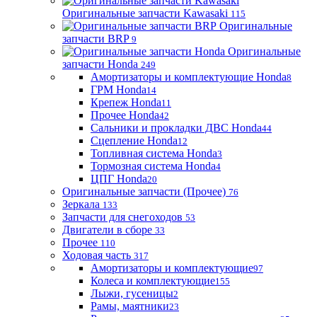
Оригинальные запчасти Kawasaki
115
Оригинальные
запчасти BRP
9
Оригинальные
запчасти Honda
249
Амортизаторы и комплектующие Honda
8
ГРМ Honda
14
Крепеж Honda
11
Прочее Honda
42
Сальники и прокладки ДВС Honda
44
Сцепление Honda
12
Топливная система Honda
3
Тормозная система Honda
4
ЦПГ Honda
20
Оригинальные запчасти (Прочее)
76
Зеркала
133
Запчасти для снегоходов
53
Двигатели в сборе
33
Прочее
110
Ходовая часть
317
Амортизаторы и комплектующие
97
Колеса и комплектующие
155
Лыжи, гусеницы
2
Рамы, маятники
23