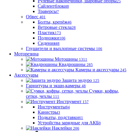
Рулевые наконечники, шаровые опоры
25
Сайлентблоки
8
Траверсы
7
Обвес
401
Болты, крепёж
46
Ветровые стекла
28
Пластик
173
Подножки
106
Сидения
48
Глушители и выхлопные системы
106
Моторезина
Мотошины
1311
Квадрошины
285
Камеры и аксессуары
245
Аксессуары
Защита эндуро
125
Гарнитуры и экшн-камеры
48
Сумки, кофры,
сетки, чехлы
111
Инструмент
157
Инструменты
84
Канистры
3
Подкаты, подставки
61
Устройства зарядные для АКБ
9
Наклейки
206