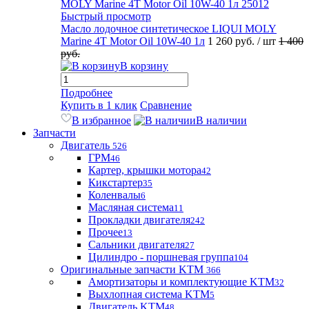
Быстрый просмотр
Масло лодочное синтетическое LIQUI MOLY
Marine 4T Motor Oil 10W-40 1л
1 260 руб.
/ шт
1 400
руб.
В корзину
Подробнее
Купить в 1 клик
Сравнение
В избранное
В наличии
Запчасти
Двигатель
526
ГРМ
46
Картер, крышки мотора
42
Кикстартер
35
Коленвалы
6
Масляная система
11
Прокладки двигателя
242
Прочее
13
Сальники двигателя
27
Цилиндро - поршневая группа
104
Оригинальные запчасти KTM
366
Амортизаторы и комплектующие KTM
32
Выхлопная система KTM
5
Двигатель KTM
48