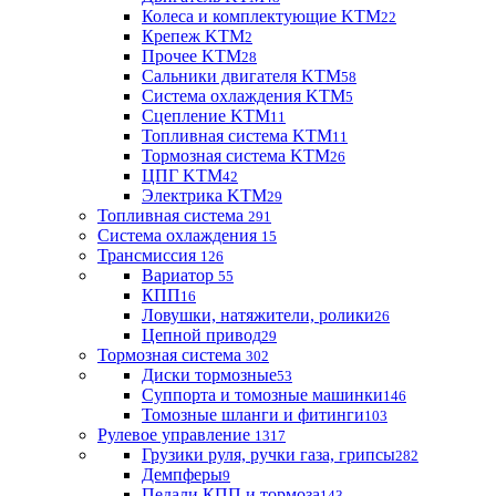
Колеса и комплектующие KTM
22
Крепеж KTM
2
Прочее KTM
28
Сальники двигателя KTM
58
Система охлаждения KTM
5
Сцепление KTM
11
Топливная система KTM
11
Тормозная система KTM
26
ЦПГ KTM
42
Электрика KTM
29
Топливная система
291
Система охлаждения
15
Трансмиссия
126
Вариатор
55
КПП
16
Ловушки, натяжители, ролики
26
Цепной привод
29
Тормозная система
302
Диски тормозные
53
Суппорта и томозные машинки
146
Томозные шланги и фитинги
103
Рулевое управление
1317
Грузики руля, ручки газа, грипсы
282
Демпферы
9
Педали КПП и тормоза
143