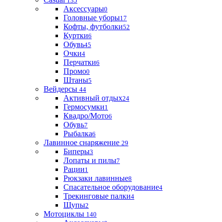
135
Аксессуары
0
Головные уборы
17
Кофты, футболки
52
Куртки
6
Обувь
45
Очки
4
Перчатки
6
Промо
0
Штаны
5
Вейдерсы
44
Активный отдых
24
Гермосумки
1
Квадро/Мото
6
Обувь
7
Рыбалка
6
Лавинное снаряжение
29
Биперы
3
Лопаты и пилы
7
Рации
1
Рюкзаки лавинные
8
Спасательное оборудование
4
Трекинговые палки
4
Щупы
2
Мотоциклы
140