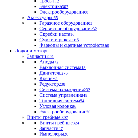
Тросы
112
Электрика
307
Электрооборудование
0
Аксессуары
65
Гаражное оборудование
3
Сервисное оборудование
32
Скребки наста
16
Сумки и рюкзаки
6
Фаркопы и сцепные устройства
8
Лодки и моторы
Запчасти
991
Аноды
72
Выхлопная система
13
Двигатель
276
Крепеж
1
Редуктор
238
Система охлаждения
232
Система управления
49
Топливная система
54
Угловая колонка
6
Электрооборудование
50
Винты гребные
397
Винты гребные
324
Запчасти
47
Импеллеры
26