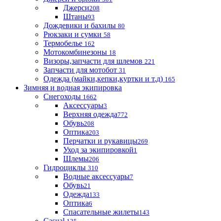
Джерси
208
Штаны
93
Дождевики и бахилы
80
Рюкзаки и сумки
58
Термобелье
162
Мотокомбинезоны
18
Визоры,запчасти для шлемов
221
Запчасти для мотобот
31
Одежда (майки,кепки,куртки и т.д)
165
Зимняя и водная экипировка
Снегоходы
1662
Аксессуары
3
Верхняя одежда
772
Обувь
208
Оптика
203
Перчатки и рукавицы
269
Уход за экипировкой
1
Шлемы
206
Гидроциклы
310
Водные аксессуары
7
Обувь
21
Одежда
133
Оптика
6
Спасательные жилеты
143
Casual