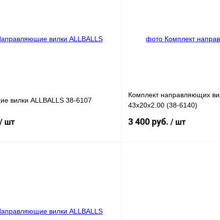
лик
К сравнению
Купить в 1 клик
В
В избранное
наличии
н
Комплект направляющих ви
е вилки ALLBALLS 38-6107
43x20x2.00 (38-6140)
3 400 руб.
/ шт
/ шт
В корзину
лик
К сравнению
Купить в 1 клик
В
В избранное
наличии
н