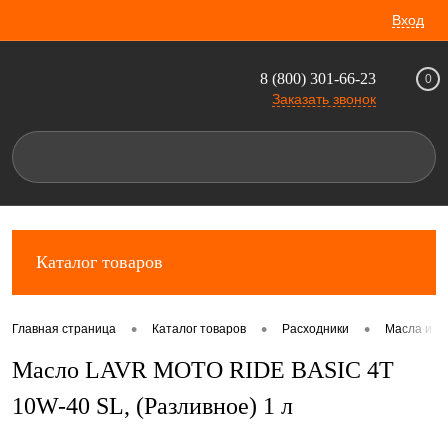
Вход
8 (800) 301-66-23
0
Заказать звонок
Каталог товаров
•
•
•
Главная страница
Каталог товаров
Расходники
Масла и с
Масло LAVR MOTO RIDE BASIC 4Т
10W-40 SL, (Разливное) 1 л