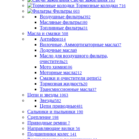
183
Тормозные колодки
716
Фильтры
603
Воздушные фильтры
392
Масляные фильтры
180
Топливные фильтры
31
Масла и смазки
508
Антифриз
14
Вилочные, Аммортизаторные масла
37
Лодочные масла
9
Масло для воздушного фильтра,
очиститель
21
Мото химия
106
Моторные масла
212
Смазки и очистители цепи
52
Тормозная жидкость
20
Трансмиссионные масла
37
Цепи и звезды
1063
Звезды
582
Цепи приводные
481
Сальники и пыльники
190
Сцепление
198
Приводные ремни
7
Направляющие вилки
56
Подшипники колес
141