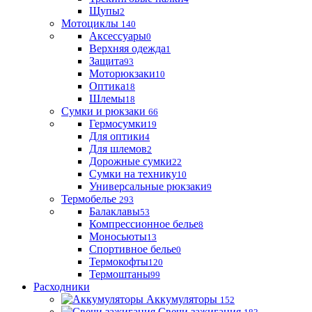
Щупы
2
Мотоциклы
140
Аксессуары
0
Верхняя одежда
1
Защита
93
Моторюкзаки
10
Оптика
18
Шлемы
18
Сумки и рюкзаки
66
Гермосумки
19
Для оптики
4
Для шлемов
2
Дорожные сумки
22
Сумки на технику
10
Универсальные рюкзаки
9
Термобелье
293
Балаклавы
53
Компрессионное белье
8
Моносьюты
13
Спортивное белье
0
Термокофты
120
Термоштаны
99
Расходники
Аккумуляторы
152
Свечи зажигания