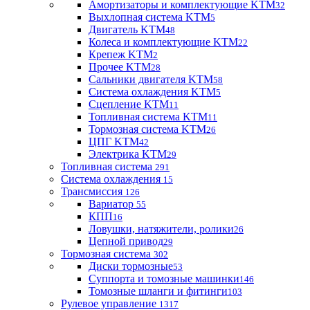
Амортизаторы и комплектующие KTM
32
Выхлопная система KTM
5
Двигатель KTM
48
Колеса и комплектующие KTM
22
Крепеж KTM
2
Прочее KTM
28
Сальники двигателя KTM
58
Система охлаждения KTM
5
Сцепление KTM
11
Топливная система KTM
11
Тормозная система KTM
26
ЦПГ KTM
42
Электрика KTM
29
Топливная система
291
Система охлаждения
15
Трансмиссия
126
Вариатор
55
КПП
16
Ловушки, натяжители, ролики
26
Цепной привод
29
Тормозная система
302
Диски тормозные
53
Суппорта и томозные машинки
146
Томозные шланги и фитинги
103
Рулевое управление
1317