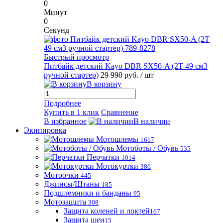
0
Минут
0
Секунд
Быстрый просмотр
Питбайк детский Kayo DBR SX50-A (2T 49 см3
ручной стартер)
29 990 руб.
/ шт
В корзину
Подробнее
Купить в 1 клик
Сравнение
В избранное
В наличии
Экипировка
Мотошлемы
1617
Мотоботы / Обувь
535
Перчатки
1014
Мотокуртки
386
Мотоочки
445
Джинсы/Штаны
185
Подшлемники и банданы
95
Мотозащита
308
Защита коленей и локтей
167
Защита шеи
15