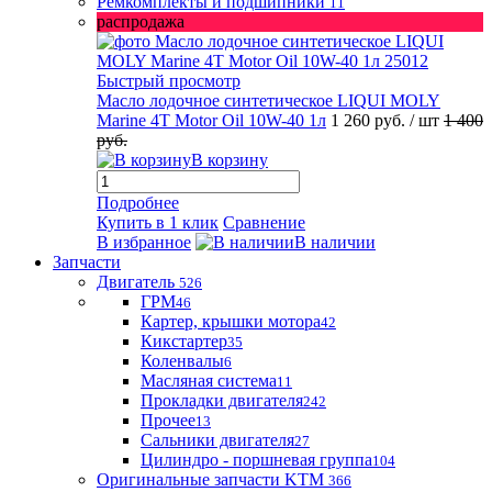
Ремкомплекты и подшипники
11
распродажа
Быстрый просмотр
Масло лодочное синтетическое LIQUI MOLY
Marine 4T Motor Oil 10W-40 1л
1 260 руб.
/ шт
1 400
руб.
В корзину
Подробнее
Купить в 1 клик
Сравнение
В избранное
В наличии
Запчасти
Двигатель
526
ГРМ
46
Картер, крышки мотора
42
Кикстартер
35
Коленвалы
6
Масляная система
11
Прокладки двигателя
242
Прочее
13
Сальники двигателя
27
Цилиндро - поршневая группа
104
Оригинальные запчасти KTM
366