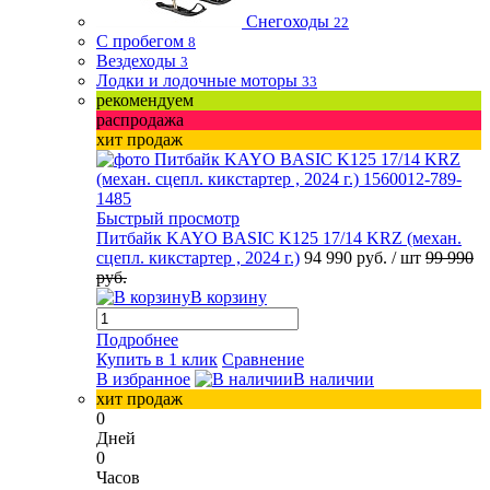
Снегоходы
22
С пробегом
8
Вездеходы
3
Лодки и лодочные моторы
33
рекомендуем
распродажа
хит продаж
Быстрый просмотр
Питбайк KAYO BASIC K125 17/14 KRZ (механ.
сцепл. кикстартер , 2024 г.)
94 990 руб.
/ шт
99 990
руб.
В корзину
Подробнее
Купить в 1 клик
Сравнение
В избранное
В наличии
хит продаж
0
Дней
0
Часов