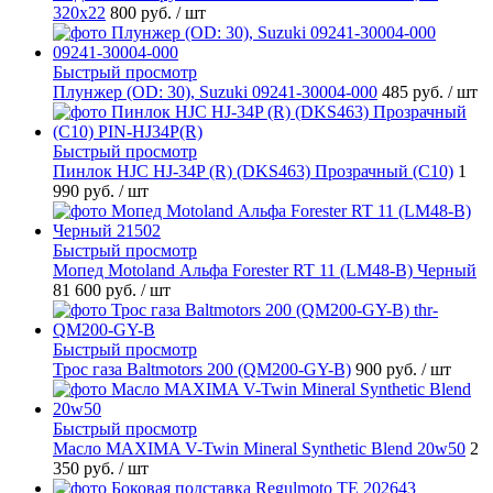
320x22
800 руб.
/ шт
Быстрый просмотр
Плунжер (OD: 30), Suzuki 09241-30004-000
485 руб.
/ шт
Быстрый просмотр
Пинлок HJC HJ-34P (R) (DKS463) Прозрачный (C10)
1
990 руб.
/ шт
Быстрый просмотр
Мопед Motoland Альфа Forester RT 11 (LM48-B) Черный
81 600 руб.
/ шт
Быстрый просмотр
Трос газа Baltmotors 200 (QM200-GY-B)
900 руб.
/ шт
Быстрый просмотр
Масло MAXIMA V-Twin Mineral Synthetic Blend 20w50
2
350 руб.
/ шт