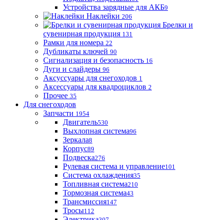
Устройства зарядные для АКБ
9
Наклейки
206
Брелки и
сувенирная продукция
131
Рамки для номера
22
Дубликаты ключей
90
Сигнализация и безопасность
16
Дуги и слайдеры
96
Аксуссуары для снегоходов
1
Аксессуары для квадроциклов
2
Прочее
35
Для снегоходов
Запчасти
1954
Двигатель
530
Выхлопная система
96
Зеркала
8
Корпус
89
Подвеска
276
Рулевая система и управление
101
Система охлаждения
35
Топливная система
210
Тормозная система
43
Трансмиссия
147
Тросы
112
Электрика
307