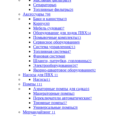
Масляные фильтры
14
Сепараторы
6
Топливные фильтры
26
Аксессуары
798
Баки и канистры
19
Корпус
60
Мебель судовая
37
Оборудование для лодок ПВХ
14
Помывочные комплекты
13
Сервисное оборудование
6
Система управления
213
Топливная система
47
Фановая система
8
Шланги, патрубки, горловины
22
Электрооборудование
267
Якорно-швартовое оборудование
92
Насосы для ПВХ
11
Насосы
11
Помпы
111
Аэраторные помпы для садка
16
Мацераторные помпы
3
Переключатели автоматические
7
Трюмные помпы
57
Универсальные помпы
28
Мерчандайзинг
11