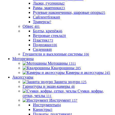
Лыжи, гусеницы
2
Рамы, маятники
23
Рулевые наконечники, шаровые опоры
25
Сайлентблоки
8
Траверсы
7
Обвес
401
Болты, крепёж
46
Ветровые стекла
28
Пластик
173
Подножки
106
Сидения
48
Глушители и выхлопные системы
106
Моторезина
Мотошины
1311
Квадрошины
285
Камеры и аксессуары
245
Аксессуары
Защита эндуро
125
Гарнитуры и экшн-камеры
48
Сумки, кофры,
сетки, чехлы
111
Инструмент
157
Инструменты
84
Канистры
3
Подкаты, подставки
61