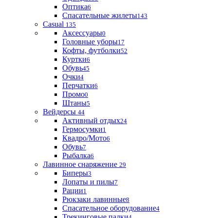
Оптика
6
Спасательные жилеты
143
Casual
135
Аксессуары
0
Головные уборы
17
Кофты, футболки
52
Куртки
6
Обувь
45
Очки
4
Перчатки
6
Промо
0
Штаны
5
Вейдерсы
44
Активный отдых
24
Гермосумки
1
Квадро/Мото
6
Обувь
7
Рыбалка
6
Лавинное снаряжение
29
Биперы
3
Лопаты и пилы
7
Рации
1
Рюкзаки лавинные
8
Спасательное оборудование
4
Трекинговые палки
4