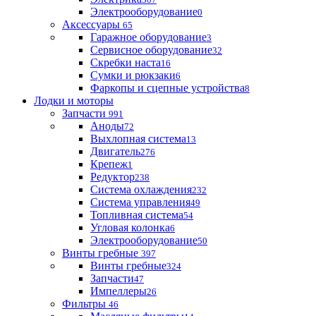
Электрооборудование
0
Аксессуары
65
Гаражное оборудование
3
Сервисное оборудование
32
Скребки наста
16
Сумки и рюкзаки
6
Фаркопы и сцепные устройства
8
Лодки и моторы
Запчасти
991
Аноды
72
Выхлопная система
13
Двигатель
276
Крепеж
1
Редуктор
238
Система охлаждения
232
Система управления
49
Топливная система
54
Угловая колонка
6
Электрооборудование
50
Винты гребные
397
Винты гребные
324
Запчасти
47
Импеллеры
26
Фильтры
46