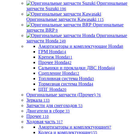
Оригинальные
запчасти Suzuki
196
Оригинальные запчасти Kawasaki
115
Оригинальные
запчасти BRP
9
Оригинальные
запчасти Honda
249
Амортизаторы и комплектующие Honda
8
ГРМ Honda
14
Крепеж Honda
11
Прочее Honda
42
Сальники и прокладки ДВС Honda
44
Сцепление Honda
12
Топливная система Honda
3
Тормозная система Honda
4
ЦПГ Honda
20
Оригинальные запчасти (Прочее)
76
Зеркала
133
Запчасти для снегоходов
53
Двигатели в сборе
33
Прочее
110
Ходовая часть
317
Амортизаторы и комплектующие
97
Колеса и комплектующие
155