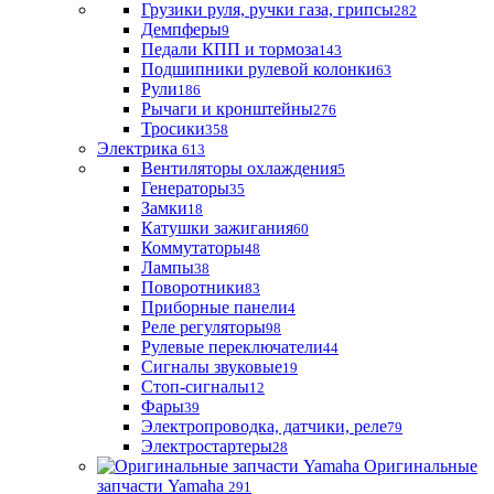
Грузики руля, ручки газа, грипсы
282
Демпферы
9
Педали КПП и тормоза
143
Подшипники рулевой колонки
63
Рули
186
Рычаги и кронштейны
276
Тросики
358
Электрика
613
Вентиляторы охлаждения
5
Генераторы
35
Замки
18
Катушки зажигания
60
Коммутаторы
48
Лампы
38
Поворотники
83
Приборные панели
4
Реле регуляторы
98
Рулевые переключатели
44
Сигналы звуковые
19
Стоп-сигналы
12
Фары
39
Электропроводка, датчики, реле
79
Электростартеры
28
Оригинальные
запчасти Yamaha
291