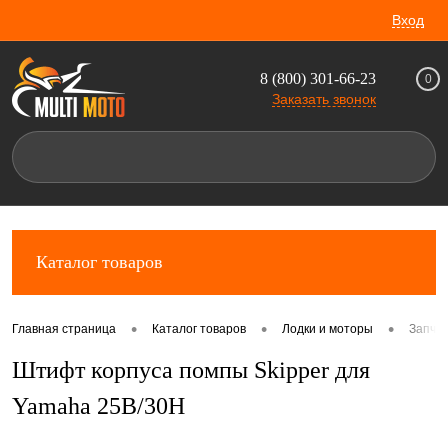
Вход
8 (800) 301-66-23
0
Заказать звонок
Каталог товаров
•
•
•
Главная страница
Каталог товаров
Лодки и моторы
Запча
Штифт корпуса помпы Skipper для
Yamaha 25B/30H