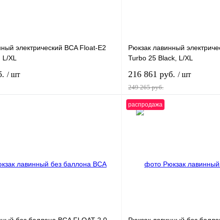
ный электрический BCA Float-E2
Рюкзак лавинный электриче
, L/XL
Turbo 25 Black, L/XL
б.
216 861 руб.
/ шт
/ шт
249 265 руб.
распродажа
В корзину
лик
К сравнению
Купить в 1 клик
ое
В
В избранное
наличии
н