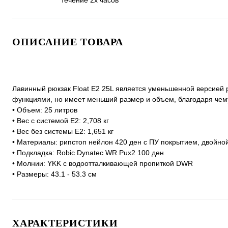
течение 2х часов
ОПИСАНИЕ ТОВАРА
Лавинный рюкзак Float E2 25L является уменьшенной версией р
функциями, но имеет меньший размер и объем, благодаря чем
• Объем: 25 литров
• Вес с системой E2: 2,708 кг
• Вес без системы E2: 1,651 кг
• Материалы: рипстоп нейлон 420 ден с ПУ покрытием, двойно
• Подкладка: Robic Dynatec WR Pux2 100 ден
• Молнии: YKK с водоотталкивающей пропиткой DWR
• Размеры: 43.1 - 53.3 см
ХАРАКТЕРИСТИКИ