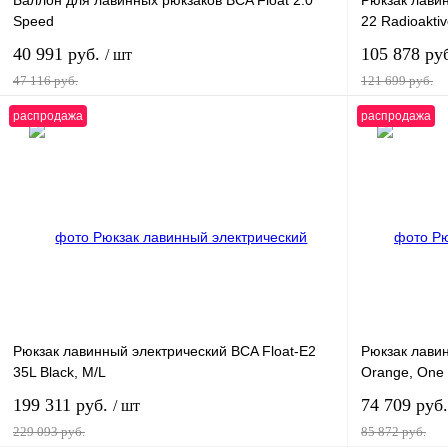
Баллон для лавинных рюкзаков BCA Float 2.0
Рюкзак лави
Speed
22 Radioaktiv
40 991 руб.
105 878 ру
/ шт
47 116 руб.
121 699 руб.
распродажа
распродажа
В корзину
Купить в 1 клик
К сравнению
Купить в 1 к
В избранное
В
В избранн
наличии
Рюкзак лавинный электрический BCA Float-E2
Рюкзак лавин
35L Black, M/L
Orange, One 
199 311 руб.
74 709 руб
/ шт
229 093 руб.
85 872 руб.