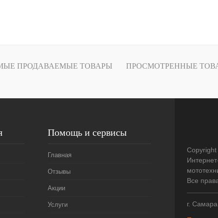
Под заказ
лик
К сравнению
ое
Под заказ
МЫЕ ПРОДАВАЕМЫЕ ТОВАРЫ
ПРОСМОТРЕННЫЕ ТОВ
я
Помощь и сервисы
Copyright
Главная
Интернет
мототехни
Отзывы
Все прав
Акции
г. Самара
Услуги