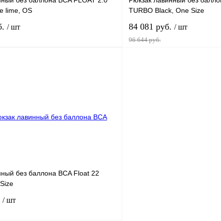
нный без баллона BCA FLOAT 2.0
Рюкзак лавинный без балло
e lime, OS
TURBO Black, One Size
б.
84 081 руб.
/ шт
/ шт
96 644 руб.
В корзину
лик
К сравнению
Купить в 1 клик
ое
В
В избранное
наличии
ный без баллона BCA Float 22
Size
.
/ шт