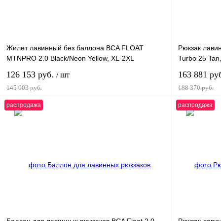
Жилет лавинный без баллона BCA FLOAT
Рюкзак лавин
MTNPRO 2.0 Black/Neon Yellow, XL-2XL
Turbo 25 Tan
126 153 руб.
163 881 ру
/ шт
145 003 руб.
188 370 руб.
распродажа
распродажа
В корзину
Купить в 1 клик
К сравнению
Купить в 1 к
В избранное
В
В избранн
наличии