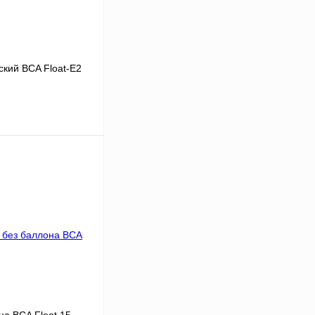
ский BCA Float-E2
В корзину
К сравнению
В
аличии