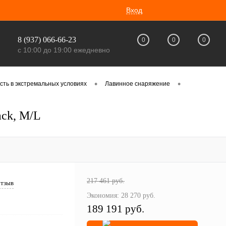
Вход
8 (937) 066-66-23
0
0
0
с 10:00 до 19:00 ежедневно
•
•
сть в экстремальных условиях
Лавинное снаряжение
ack, M/L
217 461 руб.
отзыв
Экономия:
28 270 руб.
189 191 руб.