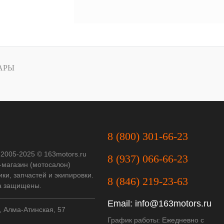
АРЫ
8 (800) 301-66-23
 2005-2025 © 163motors.ru
8 (937) 066-66-23
-магазин (мотосалон)
ки, запчастей и экипировки.
8 (846) 219-23-63
а защищены.
Email:
info@163motors.ru
, Алма-Атинская, 57
График работы: Ежедневно с