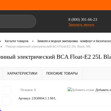
8 (800) 301-66-23
Заказать звонок
•
•
Каталог товаров
Зимняя и водная экипировка - комфорт и безопасно
•
Рюкзак лавинный электрический BCA Float-E2 25L Black, M/L
инный электрический BCA Float-E2 25L Bl
ХАРАКТЕРИСТИКИ
ПОХОЖИЕ ТОВАРЫ
Отзывов: 0
Добавить 
Артикул:
23G0004.1.1.M/L