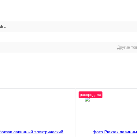
M/L
Другие то
распродажа