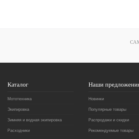
Под заказ
Купить в 1 клик
К сравнению
Купить в 1 к
В избранное
Под заказ
В избранн
СА
Каталог
Наши предложени
Мототехника
Новинки
Экипировка
Популярные товары
Зимняя и водная экипировка
Распродажи и скидки
Расходники
Рекомендуемые товары