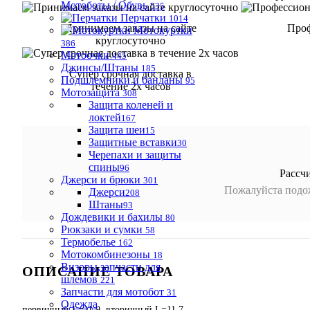
Мотоботы / Обувь
535
Перчатки
1014
Принимаем заказы на сайте
Проф
Мотокуртки
круглосуточно
386
Мотоочки
445
Джинсы/Штаны
185
Супер срочная доставка в
Подшлемники и банданы
95
течение 2х часов
Мотозащита
308
Защита коленей и
локтей
167
Защита шеи
15
Защитные вставки
30
Черепахи и защиты
спины
96
Рассч
Джерси и брюки
301
Пожалуйста подож
Джерси
208
Штаны
93
Дождевики и бахилы
80
Рюкзаки и сумки
58
Термобелье
162
Мотокомбинезоны
18
Визоры,запчасти для
ОПИСАНИЕ ТОВАРА
шлемов
221
Запчасти для мотобот
31
Одежда
первичный L=11,9, вторичный L=11,7