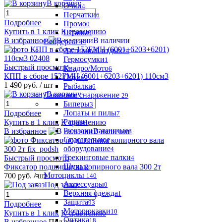
В корзину
Очки
4
Перчатки
6
Подробнее
Промо
0
Купить в 1 клик
К сравнению
Штаны
5
В избранное
В наличии
Вейдерсы
44
Активный отдых
24
Гермосумки
1
Быстрый просмотр
Квадро/Мото
6
КПП в сборе 152FMH (6001+6203+6201) 110см3
Обувь
7
1 490 руб.
/ шт
Рыбалка
6
В корзину
Лавинное снаряжение
29
Биперы
3
Лопаты и пилы
Подробнее
7
Рации
Купить в 1 клик
К сравнению
1
Рюкзаки лавинные
В избранное
В наличии
8
Спасательное
оборудование
4
Трекинговые палки
Быстрый просмотр
4
Щупы
Фиксатор подшипника копирного вала 300 2т
2
Мотоциклы
700 руб.
/ шт
140
Аксессуары
Под заказ
0
Верхняя одежда
1
Защита
93
Подробнее
Моторюкзаки
10
Купить в 1 клик
К сравнению
Оптика
18
В избранное
Под заказ