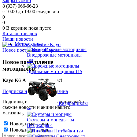
Закрыть окно
8 (937) 066-66-23
с 10:00 до 19:00 ежедневно
0
0
0
В корзине
пока пусто
Каталог товаров
Наши новости
Мототехника
Новое поступление Kayo
Внедорожные мотоциклы
198
Новое поступление
мотоциклов!
Дорожные мотоциклы
119
Kayo K6-A
в наличии у нас!
Подписка на новости магазина
Подпишитесь на рассылку и получайте
Квадроциклы
свежие новости и акции нашего
68
магазина.
Скутеры и мопеды
134
Новости магазина
Вездеходы
0
Новости магазина
Питбайки
129
Снегоходы
22