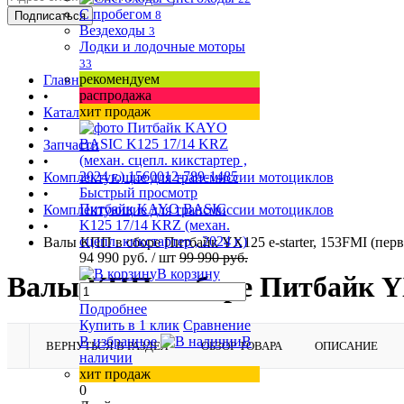
С пробегом
8
Вездеходы
3
Лодки и лодочные моторы
33
рекомендуем
Главная страница
распродажа
•
хит продаж
Каталог товаров
•
Запчасти
•
Комплектующие для трансмиссии мотоциклов
Быстрый просмотр
•
Питбайк KAYO BASIC
Комплектующие для трансмиссии мотоциклов
K125 17/14 KRZ (механ.
•
сцепл. кикстартер , 2024 г.)
Валы КПП в сборе Питбайк YX125 e-starter, 153FMI (перви
94 990 руб.
/ шт
99 990 руб.
В корзину
Валы КПП в сборе Питбайк YX1
Подробнее
Купить в 1 клик
Сравнение
В избранное
В
ВЕРНУТЬСЯ В РАЗДЕЛ
ОБЗОР ТОВАРА
ОПИСАНИЕ
наличии
хит продаж
0