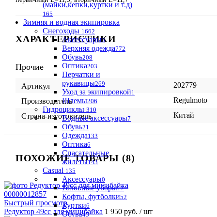
(майки,кепки,куртки и т.д)
165
Зимняя и водная экипировка
Снегоходы
1662
ХАРАКТЕРИСТИКИ
Аксессуары
3
Верхняя одежда
772
Обувь
208
Оптика
Прочие
203
Перчатки и
рукавицы
269
202779
Артикул
Уход за экипировкой
1
Regulmoto
Шлемы
Производитель
206
Гидроциклы
310
Китай
Страна-изготовитель
Водные аксессуары
7
Обувь
21
Одежда
133
Оптика
6
Спасательные
ПОХОЖИЕ ТОВАРЫ (8)
жилеты
143
Casual
135
Аксессуары
0
Головные уборы
17
Кофты, футболки
52
Быстрый просмотр
Куртки
6
Редуктор 49сс для минибайка
1 950 руб.
/ шт
Обувь
45