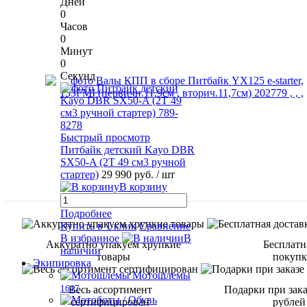
Дней
0
Часов
0
Минут
0
Секунд
Быстрый просмотр
Питбайк детский Kayo DBR
SX50-A (2T 49 см3 ручной
стартер)
29 990 руб.
/ шт
В корзину
Подробнее
Купить в 1 клик
Сравнение
В избранное
В
Аккуратно упакуем хрупкие
Бесплатн
наличии
товары
покупке
Экипировка
Мотошлемы
1617
Весь ассортимент
Подарки при зака
сертифицирован
рублей