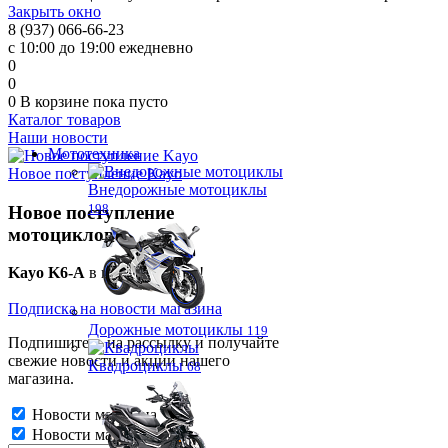
Закрыть окно
8 (937) 066-66-23
с 10:00 до 19:00 ежедневно
0
0
0
В корзине
пока пусто
Каталог товаров
Наши новости
Мототехника
Новое поступление Kayo
Внедорожные мотоциклы
198
Новое поступление
мотоциклов!
Kayo K6-A
в наличии у нас!
Подписка на новости магазина
Дорожные мотоциклы
119
Подпишитесь на рассылку и получайте
свежие новости и акции нашего
Квадроциклы
68
магазина.
Новости магазина
Новости магазина