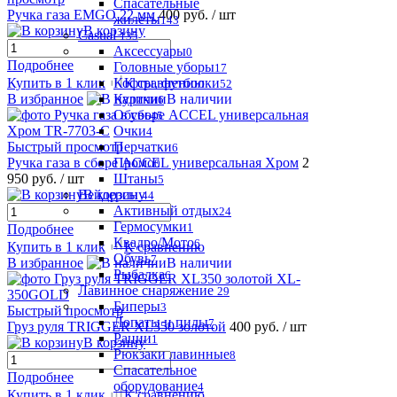
Спасательные
Ручка газа EMGO 22 мм
400 руб.
/ шт
жилеты
143
В корзину
Casual
135
Аксессуары
0
Подробнее
Головные уборы
17
Кофты, футболки
Купить в 1 клик
К сравнению
52
Куртки
В избранное
В наличии
6
Обувь
45
Очки
4
Перчатки
Быстрый просмотр
6
Промо
Ручка газа в сборе ACCEL универсальная Хром
2
0
Штаны
950 руб.
/ шт
5
Вейдерсы
В корзину
44
Активный отдых
24
Гермосумки
1
Подробнее
Квадро/Мото
6
Купить в 1 клик
К сравнению
Обувь
7
В избранное
В наличии
Рыбалка
6
Лавинное снаряжение
29
Биперы
3
Быстрый просмотр
Лопаты и пилы
7
Груз руля TRIGGER XL350 золотой
400 руб.
/ шт
Рации
1
В корзину
Рюкзаки лавинные
8
Спасательное
Подробнее
оборудование
4
Купить в 1 клик
К сравнению