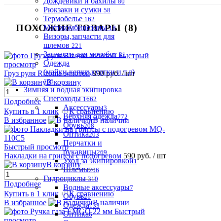
Дождевики и бахилы
80
Рюкзаки и сумки
58
Термобелье
162
ПОХОЖИЕ ТОВАРЫ (8)
Мотокомбинезоны
18
Визоры,запчасти для
шлемов
221
Запчасти для мотобот
31
Быстрый
Одежда
просмотр
(майки,кепки,куртки и т.д)
Груз руля Rizoma золотой
890 руб.
/ шт
165
В корзину
Зимняя и водная экипировка
Снегоходы
1662
Подробнее
Аксессуары
3
Купить в 1 клик
К сравнению
Верхняя одежда
772
В избранное
В наличии
Обувь
208
Оптика
203
Перчатки и
Быстрый просмотр
рукавицы
269
Накладки на грипсы с подогревом
590 руб.
/ шт
Уход за экипировкой
1
В корзину
Шлемы
206
Гидроциклы
310
Подробнее
Водные аксессуары
7
Купить в 1 клик
К сравнению
Обувь
21
В избранное
В наличии
Одежда
133
Быстрый
Оптика
6
просмотр