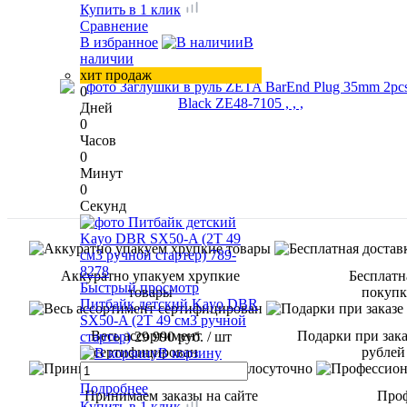
Купить в 1 клик
Сравнение
В избранное
В
наличии
хит продаж
0
Дней
0
Часов
0
Минут
0
Секунд
Аккуратно упакуем хрупкие
Бесплатн
Быстрый просмотр
товары
покупке
Питбайк детский Kayo DBR
SX50-A (2T 49 см3 ручной
Весь ассортимент
Подарки при зака
стартер)
29 990 руб.
/ шт
сертифицирован
рублей
В корзину
Подробнее
Принимаем заказы на сайте
Проф
Купить в 1 клик