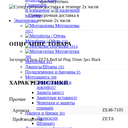
круглосуточно
Сравнение
В избранное
В
наличии
Супер срочная доставка в
Экипировка
течение 2х часов
Мотошлемы
1617
Мотоботы / Обувь
535
ОПИСАНИЕ ТОВАРА
Перчатки
1014
Мотокуртки
386
Заглушки в руль ZETA BarEnd Plug 35mm 2pcs Black
Мотоочки
445
Джинсы/Штаны
185
Подшлемники и банданы
95
Мотозащита
308
ХАРАКТЕРИСТИКИ
Защита коленей и
локтей
167
Защита шеи
15
Защитные вставки
30
Прочие
Черепахи и защиты
спины
96
ZE48-7105
Артикул
Джерси и брюки
301
Джерси
208
ZETA
Производитель
Штаны
93