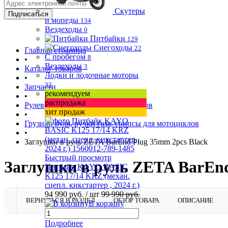
Скутеры
и мопеды
134
Вездеходы
0
Питбайки
129
Снегоходы
22
Главная страница
С пробегом
8
•
Вездеходы
3
Каталог товаров
Лодки и лодочные моторы
•
33
Запчасти
рекомендуем
•
распродажа
Рулевое управление для мотоциклов
хит продаж
•
Грузики руля, ручки газа, грипсы для мотоциклов
•
Заглушки в руль ZETA BarEnd Plug 35mm 2pcs Black
Быстрый просмотр
Заглушки в руль ZETA BarEnd
Питбайк KAYO BASIC
K125 17/14 KRZ (механ.
сцепл. кикстартер , 2024 г.)
94 990 руб.
/ шт
99 990 руб.
ВЕРНУТЬСЯ В РАЗДЕЛ
ОБЗОР ТОВАРА
ОПИСАНИЕ
В корзину
Подробнее