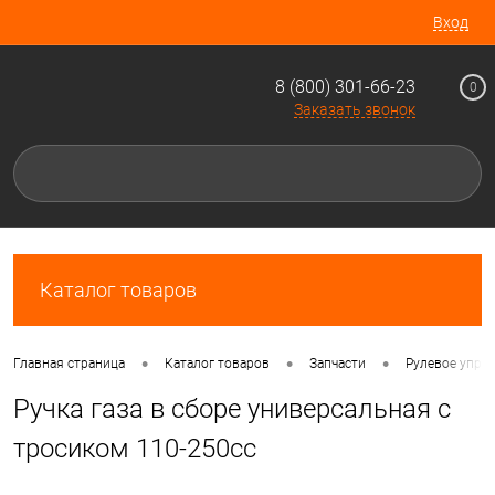
Вход
8 (800) 301-66-23
0
Заказать звонок
Каталог товаров
•
•
•
Главная страница
Каталог товаров
Запчасти
Рулевое упра
Ручка газа в сборе универсальная с
тросиком 110-250cc