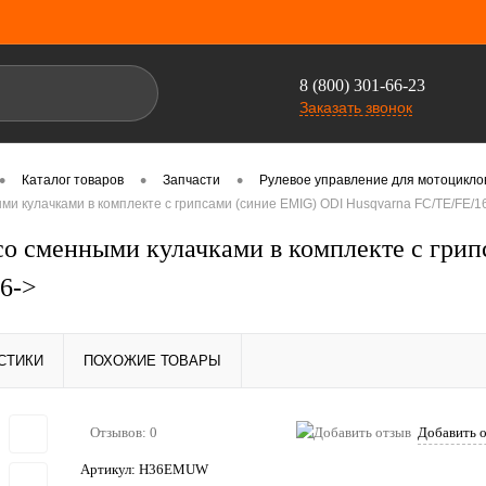
8 (800) 301-66-23
Заказать звонок
•
•
•
Каталог товаров
Запчасти
Рулевое управление для мотоцикло
ыми кулачками в комплекте с грипсами (синие EMIG) ODI Husqvarna FC/TE/FE/1
 со сменными кулачками в комплекте с гри
6->
СТИКИ
ПОХОЖИЕ ТОВАРЫ
Отзывов: 0
Добавить 
Артикул:
H36EMUW