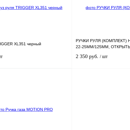
В
В избранное
наличии
н
РУЧКИ РУЛЯ (КОМПЛЕКТ) 
RIGGER XL351 черный
22-25ММ/125ММ, ОТКРЫТ
2 350 руб.
шт
/ шт
В корзину
лик
К сравнению
Купить в 1 клик
В
В избранное
наличии
н