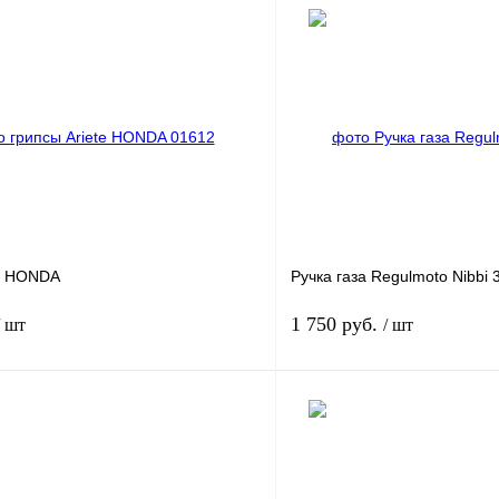
te HONDA
Ручка газа Regulmoto Nibbi
1 750 руб.
/ шт
/ шт
В корзину
лик
К сравнению
Купить в 1 клик