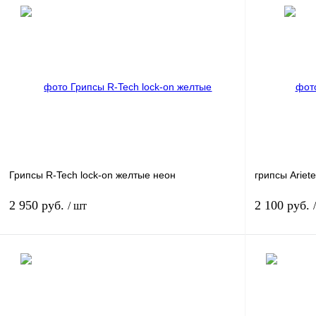
Грипсы R-Tech lock-on желтые неон
грипсы Arie
2 950 руб.
2 100 руб.
/ шт
В корзину
Купить в 1 клик
К сравнению
Купить в 1 к