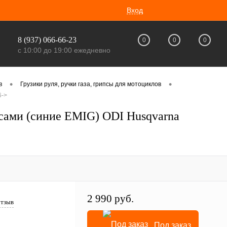
Вход
8 (937) 066-66-23
0
0
0
с 10:00 до 19:00 ежедневно
•
•
в
Грузики руля, ручки газа, грипсы для мотоциклов
6->
псами (синие EMIG) ODI Husqvarna
2 990 руб.
отзыв
Под заказ