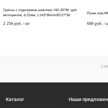
Грипсы с подогревом комплект, HG-307M. для
Ручка газа 
мотоциклов, d-22мм, L143*36mm\R127*36.
черный
2 250 руб.
600 руб.
/ шт
/ 
В корзину
Купить в 1 клик
К сравнению
Купить в 1 к
В избранное
В
В избранное
СА
наличии
Каталог
Наши предложен