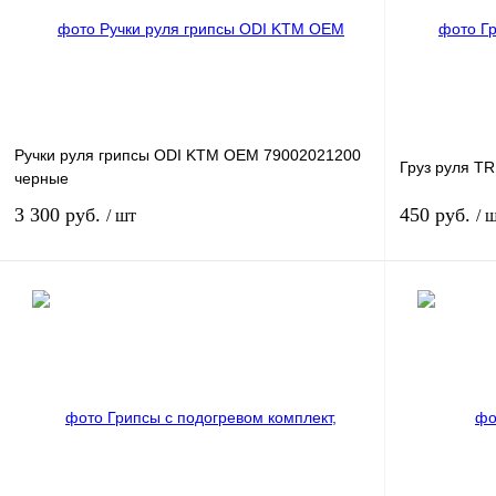
В избранное
В
В избранное
наличии
Ручки руля грипсы ODI KTM OEM 79002021200
Груз руля T
черные
3 300 руб.
450 руб.
/ шт
/ 
В корзину
Купить в 1 клик
К сравнению
Купить в 1 к
В избранное
В
В избранное
наличии