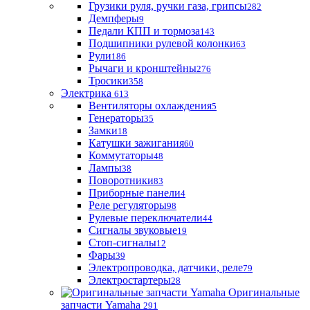
Грузики руля, ручки газа, грипсы
282
Демпферы
9
Педали КПП и тормоза
143
Подшипники рулевой колонки
63
Рули
186
Рычаги и кронштейны
276
Тросики
358
Электрика
613
Вентиляторы охлаждения
5
Генераторы
35
Замки
18
Катушки зажигания
60
Коммутаторы
48
Лампы
38
Поворотники
83
Приборные панели
4
Реле регуляторы
98
Рулевые переключатели
44
Сигналы звуковые
19
Стоп-сигналы
12
Фары
39
Электропроводка, датчики, реле
79
Электростартеры
28
Оригинальные
запчасти Yamaha
291