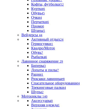
17
Кофты, футболки
52
Куртки
6
Обувь
45
Очки
4
Перчатки
6
Промо
0
Штаны
5
Вейдерсы
44
Активный отдых
24
Гермосумки
1
Квадро/Мото
6
Обувь
7
Рыбалка
6
Лавинное снаряжение
29
Биперы
3
Лопаты и пилы
7
Рации
1
Рюкзаки лавинные
8
Спасательное оборудование
4
Трекинговые палки
4
Щупы
2
Мотоциклы
140
Аксессуары
0
Верхняя одежда
1