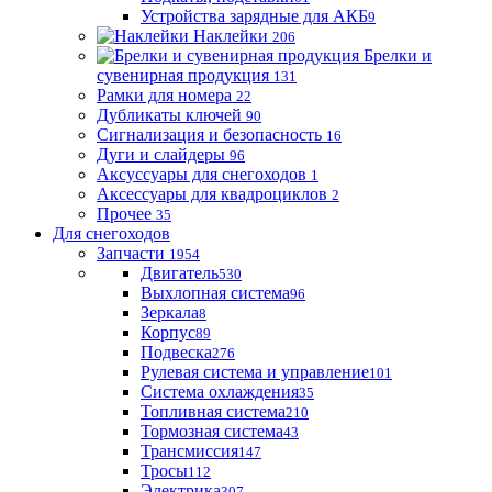
Устройства зарядные для АКБ
9
Наклейки
206
Брелки и
сувенирная продукция
131
Рамки для номера
22
Дубликаты ключей
90
Сигнализация и безопасность
16
Дуги и слайдеры
96
Аксуссуары для снегоходов
1
Аксессуары для квадроциклов
2
Прочее
35
Для снегоходов
Запчасти
1954
Двигатель
530
Выхлопная система
96
Зеркала
8
Корпус
89
Подвеска
276
Рулевая система и управление
101
Система охлаждения
35
Топливная система
210
Тормозная система
43
Трансмиссия
147
Тросы
112
Электрика
307