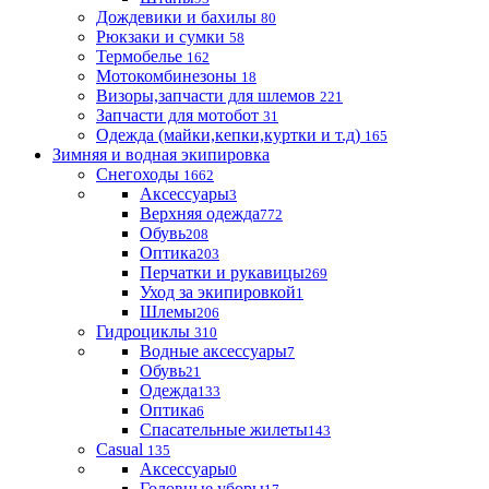
Дождевики и бахилы
80
Рюкзаки и сумки
58
Термобелье
162
Мотокомбинезоны
18
Визоры,запчасти для шлемов
221
Запчасти для мотобот
31
Одежда (майки,кепки,куртки и т.д)
165
Зимняя и водная экипировка
Снегоходы
1662
Аксессуары
3
Верхняя одежда
772
Обувь
208
Оптика
203
Перчатки и рукавицы
269
Уход за экипировкой
1
Шлемы
206
Гидроциклы
310
Водные аксессуары
7
Обувь
21
Одежда
133
Оптика
6
Спасательные жилеты
143
Casual
135
Аксессуары
0
Головные уборы