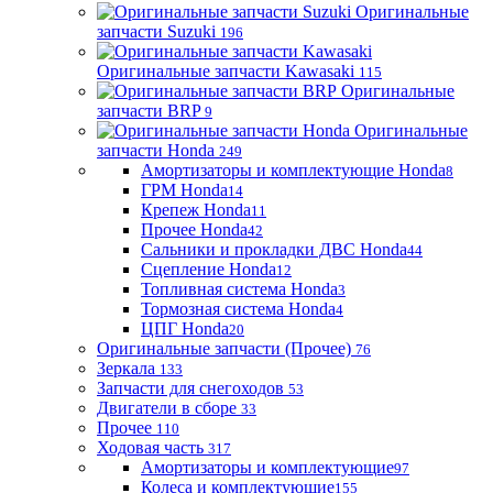
Оригинальные
запчасти Suzuki
196
Оригинальные запчасти Kawasaki
115
Оригинальные
запчасти BRP
9
Оригинальные
запчасти Honda
249
Амортизаторы и комплектующие Honda
8
ГРМ Honda
14
Крепеж Honda
11
Прочее Honda
42
Сальники и прокладки ДВС Honda
44
Сцепление Honda
12
Топливная система Honda
3
Тормозная система Honda
4
ЦПГ Honda
20
Оригинальные запчасти (Прочее)
76
Зеркала
133
Запчасти для снегоходов
53
Двигатели в сборе
33
Прочее
110
Ходовая часть
317
Амортизаторы и комплектующие
97
Колеса и комплектующие
155