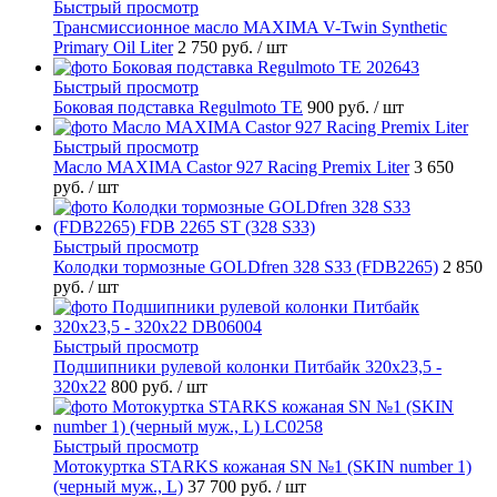
Быстрый просмотр
Трансмиссионное масло MAXIMA V-Twin Synthetic
Primary Oil Liter
2 750 руб.
/ шт
Быстрый просмотр
Боковая подставка Regulmoto TE
900 руб.
/ шт
Быстрый просмотр
Масло MAXIMA Castor 927 Racing Premix Liter
3 650
руб.
/ шт
Быстрый просмотр
Колодки тормозные GOLDfren 328 S33 (FDB2265)
2 850
руб.
/ шт
Быстрый просмотр
Подшипники рулевой колонки Питбайк 320x23,5 -
320x22
800 руб.
/ шт
Быстрый просмотр
Мотокуртка STARKS кожаная SN №1 (SKIN number 1)
(черный муж., L)
37 700 руб.
/ шт