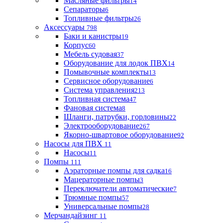
Масляные фильтры
14
Сепараторы
6
Топливные фильтры
26
Аксессуары
798
Баки и канистры
19
Корпус
60
Мебель судовая
37
Оборудование для лодок ПВХ
14
Помывочные комплекты
13
Сервисное оборудование
6
Система управления
213
Топливная система
47
Фановая система
8
Шланги, патрубки, горловины
22
Электрооборудование
267
Якорно-швартовое оборудование
92
Насосы для ПВХ
11
Насосы
11
Помпы
111
Аэраторные помпы для садка
16
Мацераторные помпы
3
Переключатели автоматические
7
Трюмные помпы
57
Универсальные помпы
28
Мерчандайзинг
11