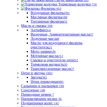
183
Тормозные колодки
716
Фильтры
603
Воздушные фильтры
392
Масляные фильтры
180
Топливные фильтры
31
Масла и смазки
508
Антифриз
14
Вилочные, Аммортизаторные масла
37
Лодочные масла
9
Масло для воздушного фильтра,
очиститель
21
Мото химия
106
Моторные масла
212
Смазки и очистители цепи
52
Тормозная жидкость
20
Трансмиссионные масла
37
Цепи и звезды
1063
Звезды
582
Цепи приводные
481
Сальники и пыльники
190
Сцепление
198
Приводные ремни
7
Направляющие вилки
56
Подшипники колес
141