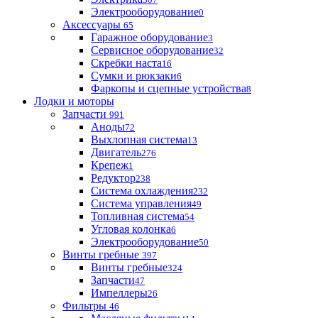
Электрооборудование
0
Аксессуары
65
Гаражное оборудование
3
Сервисное оборудование
32
Скребки наста
16
Сумки и рюкзаки
6
Фаркопы и сцепные устройства
8
Лодки и моторы
Запчасти
991
Аноды
72
Выхлопная система
13
Двигатель
276
Крепеж
1
Редуктор
238
Система охлаждения
232
Система управления
49
Топливная система
54
Угловая колонка
6
Электрооборудование
50
Винты гребные
397
Винты гребные
324
Запчасти
47
Импеллеры
26
Фильтры
46