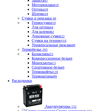
Защита
93
Моторюкзаки
10
Оптика
18
Шлемы
18
Сумки и рюкзаки
66
Гермосумки
19
Для оптики
4
Для шлемов
2
Дорожные сумки
22
Сумки на технику
10
Универсальные рюкзаки
9
Термобелье
293
Балаклавы
53
Компрессионное белье
8
Моносьюты
13
Спортивное белье
0
Термокофты
120
Термоштаны
99
Расходники
Аккумуляторы
152
Свечи зажигания