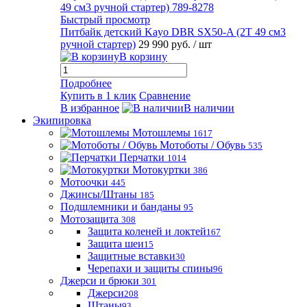
Быстрый просмотр
Питбайк детский Kayo DBR SX50-A (2T 49 см3
ручной стартер)
29 990 руб.
/ шт
В корзину
Подробнее
Купить в 1 клик
Сравнение
В избранное
В наличии
Экипировка
Мотошлемы
1617
Мотоботы / Обувь
535
Перчатки
1014
Мотокуртки
386
Мотоочки
445
Джинсы/Штаны
185
Подшлемники и банданы
95
Мотозащита
308
Защита коленей и локтей
167
Защита шеи
15
Защитные вставки
30
Черепахи и защиты спины
96
Джерси и брюки
301
Джерси
208
Штаны
93