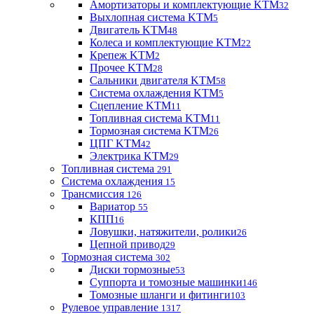
Амортизаторы и комплектующие KTM
32
Выхлопная система KTM
5
Двигатель KTM
48
Колеса и комплектующие KTM
22
Крепеж KTM
2
Прочее KTM
28
Сальники двигателя KTM
58
Система охлаждения KTM
5
Сцепление KTM
11
Топливная система KTM
11
Тормозная система KTM
26
ЦПГ KTM
42
Электрика KTM
29
Топливная система
291
Система охлаждения
15
Трансмиссия
126
Вариатор
55
КПП
16
Ловушки, натяжители, ролики
26
Цепной привод
29
Тормозная система
302
Диски тормозные
53
Суппорта и томозные машинки
146
Томозные шланги и фитинги
103
Рулевое управление
1317