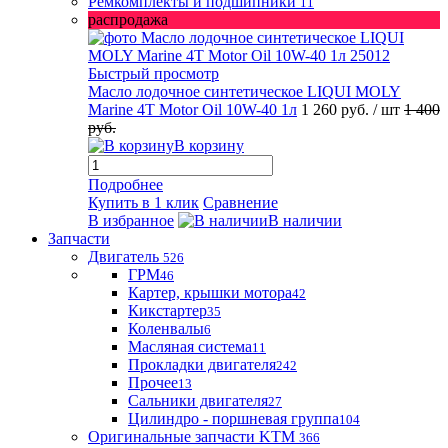
Ремкомплекты и подшипники
11
распродажа
Быстрый просмотр
Масло лодочное синтетическое LIQUI MOLY
Marine 4T Motor Oil 10W-40 1л
1 260 руб.
/ шт
1 400
руб.
В корзину
Подробнее
Купить в 1 клик
Сравнение
В избранное
В наличии
Запчасти
Двигатель
526
ГРМ
46
Картер, крышки мотора
42
Кикстартер
35
Коленвалы
6
Масляная система
11
Прокладки двигателя
242
Прочее
13
Сальники двигателя
27
Цилиндро - поршневая группа
104
Оригинальные запчасти KTM
366