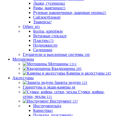
Лыжи, гусеницы
2
Рамы, маятники
23
Рулевые наконечники, шаровые опоры
25
Сайлентблоки
8
Траверсы
7
Обвес
401
Болты, крепёж
46
Ветровые стекла
28
Пластик
173
Подножки
106
Сидения
48
Глушители и выхлопные системы
106
Моторезина
Мотошины
1311
Квадрошины
285
Камеры и аксессуары
245
Аксессуары
Защита эндуро
125
Гарнитуры и экшн-камеры
48
Сумки, кофры,
сетки, чехлы
111
Инструмент
157
Инструменты
84
Канистры
3
Подкаты, подставки
61