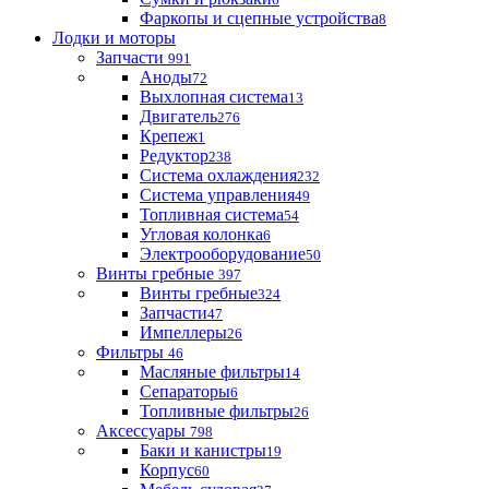
Фаркопы и сцепные устройства
8
Лодки и моторы
Запчасти
991
Аноды
72
Выхлопная система
13
Двигатель
276
Крепеж
1
Редуктор
238
Система охлаждения
232
Система управления
49
Топливная система
54
Угловая колонка
6
Электрооборудование
50
Винты гребные
397
Винты гребные
324
Запчасти
47
Импеллеры
26
Фильтры
46
Масляные фильтры
14
Сепараторы
6
Топливные фильтры
26
Аксессуары
798
Баки и канистры
19
Корпус
60