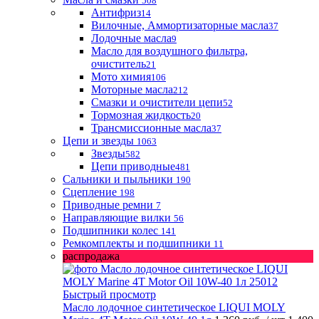
508
Антифриз
14
Вилочные, Аммортизаторные масла
37
Лодочные масла
9
Масло для воздушного фильтра,
очиститель
21
Мото химия
106
Моторные масла
212
Смазки и очистители цепи
52
Тормозная жидкость
20
Трансмиссионные масла
37
Цепи и звезды
1063
Звезды
582
Цепи приводные
481
Сальники и пыльники
190
Сцепление
198
Приводные ремни
7
Направляющие вилки
56
Подшипники колес
141
Ремкомплекты и подшипники
11
распродажа
Быстрый просмотр
Масло лодочное синтетическое LIQUI MOLY