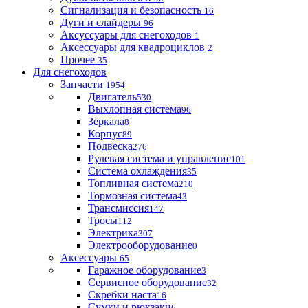
Сигнализация и безопасность
16
Дуги и слайдеры
96
Аксуссуары для снегоходов
1
Аксессуары для квадроциклов
2
Прочее
35
Для снегоходов
Запчасти
1954
Двигатель
530
Выхлопная система
96
Зеркала
8
Корпус
89
Подвеска
276
Рулевая система и управление
101
Система охлаждения
35
Топливная система
210
Тормозная система
43
Трансмиссия
147
Тросы
112
Электрика
307
Электрооборудование
0
Аксессуары
65
Гаражное оборудование
3
Сервисное оборудование
32
Скребки наста
16
Сумки и рюкзаки
6