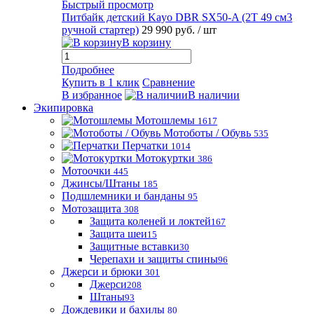
Быстрый просмотр
Питбайк детский Kayo DBR SX50-A (2T 49 см3
ручной стартер)
29 990 руб.
/ шт
В корзину
Подробнее
Купить в 1 клик
Сравнение
В избранное
В наличии
Экипировка
Мотошлемы
1617
Мотоботы / Обувь
535
Перчатки
1014
Мотокуртки
386
Мотоочки
445
Джинсы/Штаны
185
Подшлемники и банданы
95
Мотозащита
308
Защита коленей и локтей
167
Защита шеи
15
Защитные вставки
30
Черепахи и защиты спины
96
Джерси и брюки
301
Джерси
208
Штаны
93
Дождевики и бахилы
80