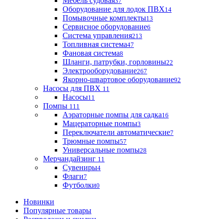
Мебель судовая
37
Оборудование для лодок ПВХ
14
Помывочные комплекты
13
Сервисное оборудование
6
Система управления
213
Топливная система
47
Фановая система
8
Шланги, патрубки, горловины
22
Электрооборудование
267
Якорно-швартовое оборудование
92
Насосы для ПВХ
11
Насосы
11
Помпы
111
Аэраторные помпы для садка
16
Мацераторные помпы
3
Переключатели автоматические
7
Трюмные помпы
57
Универсальные помпы
28
Мерчандайзинг
11
Сувениры
4
Флаги
7
Футболки
0
Новинки
Популярные товары