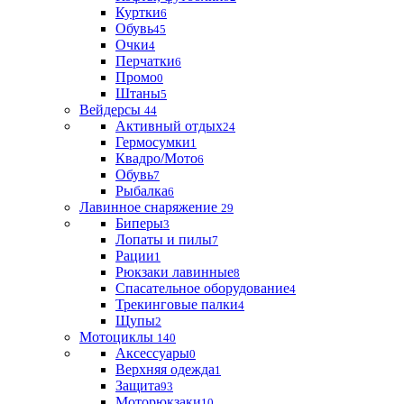
Куртки
6
Обувь
45
Очки
4
Перчатки
6
Промо
0
Штаны
5
Вейдерсы
44
Активный отдых
24
Гермосумки
1
Квадро/Мото
6
Обувь
7
Рыбалка
6
Лавинное снаряжение
29
Биперы
3
Лопаты и пилы
7
Рации
1
Рюкзаки лавинные
8
Спасательное оборудование
4
Трекинговые палки
4
Щупы
2
Мотоциклы
140
Аксессуары
0
Верхняя одежда
1
Защита
93
Моторюкзаки
10