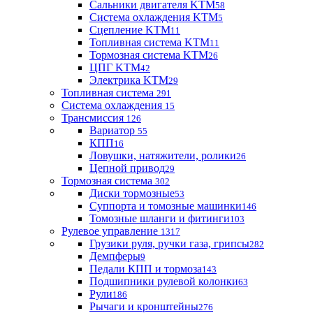
Сальники двигателя KTM
58
Система охлаждения KTM
5
Сцепление KTM
11
Топливная система KTM
11
Тормозная система KTM
26
ЦПГ KTM
42
Электрика KTM
29
Топливная система
291
Система охлаждения
15
Трансмиссия
126
Вариатор
55
КПП
16
Ловушки, натяжители, ролики
26
Цепной привод
29
Тормозная система
302
Диски тормозные
53
Суппорта и томозные машинки
146
Томозные шланги и фитинги
103
Рулевое управление
1317
Грузики руля, ручки газа, грипсы
282
Демпферы
9
Педали КПП и тормоза
143
Подшипники рулевой колонки
63
Рули
186
Рычаги и кронштейны
276