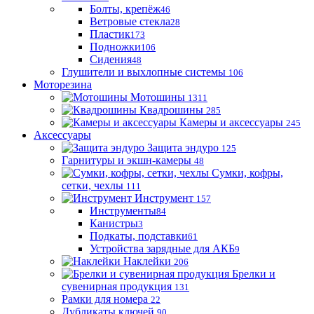
Болты, крепёж
46
Ветровые стекла
28
Пластик
173
Подножки
106
Сидения
48
Глушители и выхлопные системы
106
Моторезина
Мотошины
1311
Квадрошины
285
Камеры и аксессуары
245
Аксессуары
Защита эндуро
125
Гарнитуры и экшн-камеры
48
Сумки, кофры,
сетки, чехлы
111
Инструмент
157
Инструменты
84
Канистры
3
Подкаты, подставки
61
Устройства зарядные для АКБ
9
Наклейки
206
Брелки и
сувенирная продукция
131
Рамки для номера
22
Дубликаты ключей
90