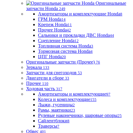
Оригинальные
запчасти Honda
249
Амортизаторы и комплектующие Honda
8
ГРМ Honda
14
Крепеж Honda
11
Прочее Honda
42
Сальники и прокладки ДВС Honda
44
Сцепление Honda
12
Топливная система Honda
3
Тормозная система Honda
4
ЦПГ Honda
20
Оригинальные запчасти (Прочее)
76
Зеркала
133
Запчасти для снегоходов
53
Двигатели в сборе
33
Прочее
110
Ходовая часть
317
Амортизаторы и комплектующие
97
Колеса и комплектующие
155
Лыжи, гусеницы
2
Рамы, маятники
23
Рулевые наконечники, шаровые опоры
25
Сайлентблоки
8
Траверсы
7
Обвес
401