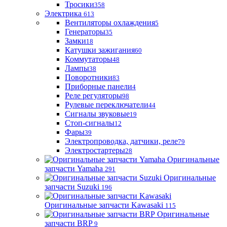
Тросики
358
Электрика
613
Вентиляторы охлаждения
5
Генераторы
35
Замки
18
Катушки зажигания
60
Коммутаторы
48
Лампы
38
Поворотники
83
Приборные панели
4
Реле регуляторы
98
Рулевые переключатели
44
Сигналы звуковые
19
Стоп-сигналы
12
Фары
39
Электропроводка, датчики, реле
79
Электростартеры
28
Оригинальные
запчасти Yamaha
291
Оригинальные
запчасти Suzuki
196
Оригинальные запчасти Kawasaki
115
Оригинальные
запчасти BRP
9