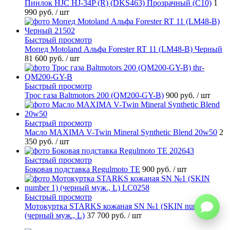
Пинлок HJC HJ-34P (R) (DKS463) Прозрачный (C10)
1
990 руб.
/ шт
Быстрый просмотр
Мопед Motoland Альфа Forester RT 11 (LM48-B) Черный
81 600 руб.
/ шт
Быстрый просмотр
Трос газа Baltmotors 200 (QM200-GY-B)
900 руб.
/ шт
Быстрый просмотр
Масло MAXIMA V-Twin Mineral Synthetic Blend 20w50
2
350 руб.
/ шт
Быстрый просмотр
Боковая подставка Regulmoto TE
900 руб.
/ шт
Быстрый просмотр
Мотокуртка STARKS кожаная SN №1 (SKIN number 1)
(черный муж., L)
37 700 руб.
/ шт