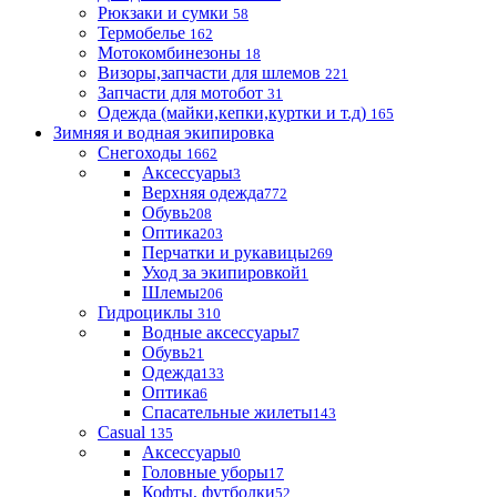
Рюкзаки и сумки
58
Термобелье
162
Мотокомбинезоны
18
Визоры,запчасти для шлемов
221
Запчасти для мотобот
31
Одежда (майки,кепки,куртки и т.д)
165
Зимняя и водная экипировка
Снегоходы
1662
Аксессуары
3
Верхняя одежда
772
Обувь
208
Оптика
203
Перчатки и рукавицы
269
Уход за экипировкой
1
Шлемы
206
Гидроциклы
310
Водные аксессуары
7
Обувь
21
Одежда
133
Оптика
6
Спасательные жилеты
143
Casual
135
Аксессуары
0
Головные уборы
17
Кофты, футболки
52