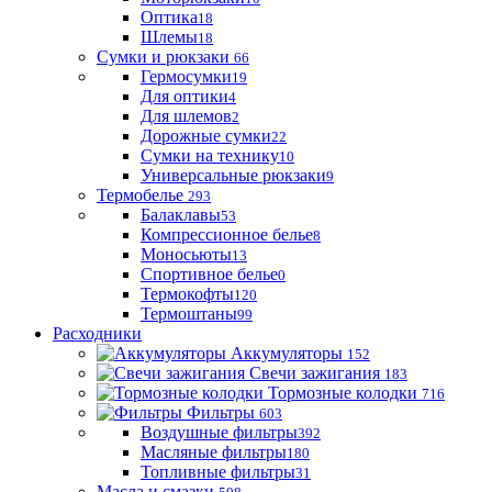
Оптика
18
Шлемы
18
Сумки и рюкзаки
66
Гермосумки
19
Для оптики
4
Для шлемов
2
Дорожные сумки
22
Сумки на технику
10
Универсальные рюкзаки
9
Термобелье
293
Балаклавы
53
Компрессионное белье
8
Моносьюты
13
Спортивное белье
0
Термокофты
120
Термоштаны
99
Расходники
Аккумуляторы
152
Свечи зажигания
183
Тормозные колодки
716
Фильтры
603
Воздушные фильтры
392
Масляные фильтры
180
Топливные фильтры
31
Масла и смазки