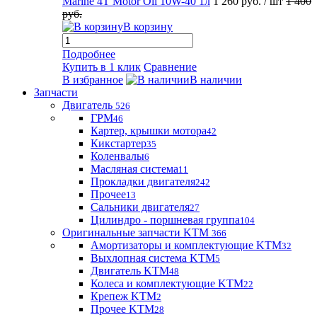
Marine 4T Motor Oil 10W-40 1л
1 260 руб.
/ шт
1 400
руб.
В корзину
Подробнее
Купить в 1 клик
Сравнение
В избранное
В наличии
Запчасти
Двигатель
526
ГРМ
46
Картер, крышки мотора
42
Кикстартер
35
Коленвалы
6
Масляная система
11
Прокладки двигателя
242
Прочее
13
Сальники двигателя
27
Цилиндро - поршневая группа
104
Оригинальные запчасти KTM
366
Амортизаторы и комплектующие KTM
32
Выхлопная система KTM
5
Двигатель KTM
48
Колеса и комплектующие KTM
22
Крепеж KTM
2
Прочее KTM
28