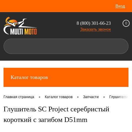
Вход
8 (800) 301-66-23
0
Заказать звонок
Каталог товаров
•
•
•
Главная страница
Каталог товаров
Запчасти
Глушители и 
Глушитель SC Projeсt серебристый
короткий с загибом D51mm