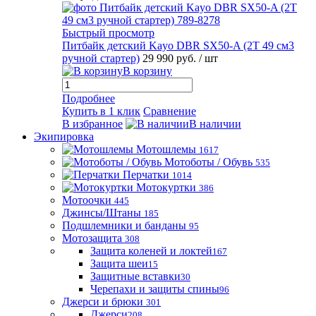
Быстрый просмотр
Питбайк детский Kayo DBR SX50-A (2T 49 см3
ручной стартер)
29 990 руб.
/ шт
В корзину
Подробнее
Купить в 1 клик
Сравнение
В избранное
В наличии
Экипировка
Мотошлемы
1617
Мотоботы / Обувь
535
Перчатки
1014
Мотокуртки
386
Мотоочки
445
Джинсы/Штаны
185
Подшлемники и банданы
95
Мотозащита
308
Защита коленей и локтей
167
Защита шеи
15
Защитные вставки
30
Черепахи и защиты спины
96
Джерси и брюки
301
Джерси
208