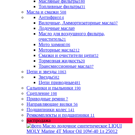
Масляные фильтры
180
Топливные фильтры
31
Масла и смазки
508
Антифриз
14
Вилочные, Аммортизаторные масла
37
Лодочные масла
9
Масло для воздушного фильтра,
очиститель
21
Мото химия
106
Моторные масла
212
Смазки и очистители цепи
52
Тормозная жидкость
20
Трансмиссионные масла
37
Цепи и звезды
1063
Звезды
582
Цепи приводные
481
Сальники и пыльники
190
Сцепление
198
Приводные ремни
7
Направляющие вилки
56
Подшипники колес
141
Ремкомплекты и подшипники
11
распродажа