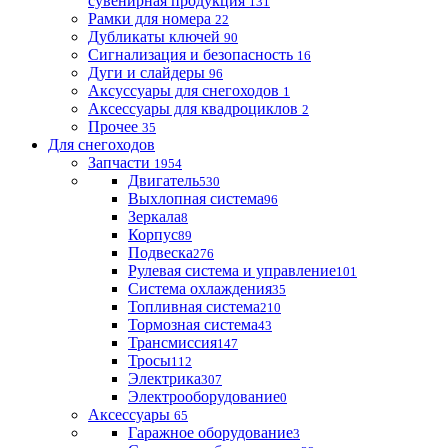
сувенирная продукция
131
Рамки для номера
22
Дубликаты ключей
90
Сигнализация и безопасность
16
Дуги и слайдеры
96
Аксуссуары для снегоходов
1
Аксессуары для квадроциклов
2
Прочее
35
Для снегоходов
Запчасти
1954
Двигатель
530
Выхлопная система
96
Зеркала
8
Корпус
89
Подвеска
276
Рулевая система и управление
101
Система охлаждения
35
Топливная система
210
Тормозная система
43
Трансмиссия
147
Тросы
112
Электрика
307
Электрооборудование
0
Аксессуары
65
Гаражное оборудование
3