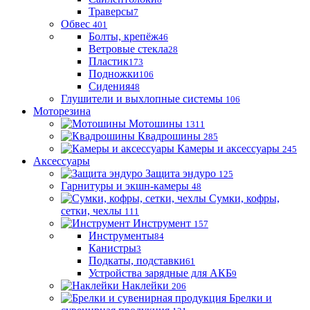
Траверсы
7
Обвес
401
Болты, крепёж
46
Ветровые стекла
28
Пластик
173
Подножки
106
Сидения
48
Глушители и выхлопные системы
106
Моторезина
Мотошины
1311
Квадрошины
285
Камеры и аксессуары
245
Аксессуары
Защита эндуро
125
Гарнитуры и экшн-камеры
48
Сумки, кофры,
сетки, чехлы
111
Инструмент
157
Инструменты
84
Канистры
3
Подкаты, подставки
61
Устройства зарядные для АКБ
9
Наклейки
206
Брелки и