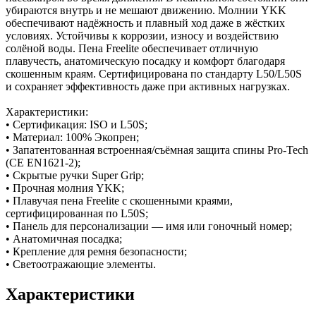
убираются внутрь и не мешают движению. Молнии YKK
обеспечивают надёжность и плавный ход даже в жёстких
условиях. Устойчивы к коррозии, износу и воздействию
солёной воды. Пена Freelite обеспечивает отличную
плавучесть, анатомическую посадку и комфорт благодаря
скошенным краям. Сертифицирована по стандарту L50/L50S
и сохраняет эффективность даже при активных нагрузках.
Характеристики:
• Сертификация: ISO и L50S;
• Материал: 100% Экопрен;
• Запатентованная встроенная/съёмная защита спины Pro-Tech
(CE EN1621-2);
• Скрытые ручки Super Grip;
• Прочная молния YKK;
• Плавучая пена Freelite с скошенными краями,
сертифицированная по L50S;
• Панель для персонализации — имя или гоночный номер;
• Анатомичная посадка;
• Крепление для ремня безопасности;
• Светоотражающие элементы.
Характеристики