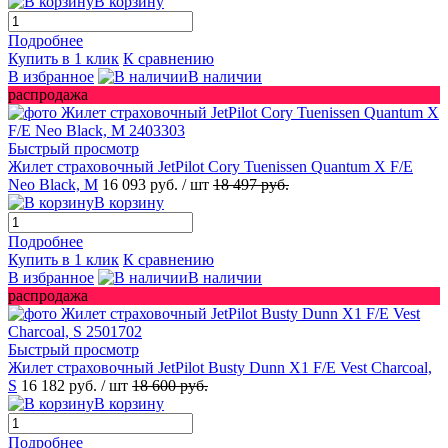
В корзину
Подробнее
Купить в 1 клик
К сравнению
В избранное
В наличии
распродажа
Быстрый просмотр
Жилет страховочный JetPilot Cory Tuenissen Quantum X F/E
Neo Black, M
16 093 руб.
/ шт
18 497 руб.
В корзину
Подробнее
Купить в 1 клик
К сравнению
В избранное
В наличии
распродажа
Быстрый просмотр
Жилет страховочный JetPilot Busty Dunn X1 F/E Vest Charcoal,
S
16 182 руб.
/ шт
18 600 руб.
В корзину
Подробнее