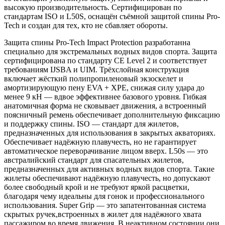
высокую производительность. Сертифицирован по
стандартам ISO и L50S, оснащён съёмной защитой спины Pro-
Tech и создан для тех, кто не сбавляет обороты.
Защита спины Pro-Tech Impact Protection разработанна
специально для экстремальных водных видов спорта. Защита
сертифицирована по стандарту CE Level 2 и соответствует
требованиям IJSBA и UIM. Трёхслойная конструкция
включает жёсткий полипропиленовый экзоскелет и
амортизирующую пену EVA + XPE, снижая силу удара до
менее 9 кН — вдвое эффективнее базового уровня. Гибкая
анатомичная форма не сковывает движения, а встроенный
поясничный ремень обеспечивает дополнительную фиксацию
и поддержку спины. ISO — стандарт для жилетов,
предназначенных для использования в закрытых акваториях.
Обеспечивает надёжную плавучесть, но не гарантирует
автоматическое переворачивание лицом вверх. L50s — это
австралийский стандарт для спасательных жилетов,
предназначенных для активных водных видов спорта. Такие
жилеты обеспечивают надёжную плавучесть, но допускают
более свободный крой и не требуют яркой расцветки,
благодаря чему идеальны для гонок и профессионального
использования. Super Grip — это запатентованная система
скрытых ручек,встроенных в жилет для надёжного хвата
пассажиром во время движения. В неактивном состоянии они