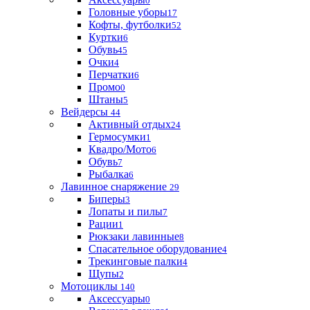
0
Головные уборы
17
Кофты, футболки
52
Куртки
6
Обувь
45
Очки
4
Перчатки
6
Промо
0
Штаны
5
Вейдерсы
44
Активный отдых
24
Гермосумки
1
Квадро/Мото
6
Обувь
7
Рыбалка
6
Лавинное снаряжение
29
Биперы
3
Лопаты и пилы
7
Рации
1
Рюкзаки лавинные
8
Спасательное оборудование
4
Трекинговые палки
4
Щупы
2
Мотоциклы
140
Аксессуары
0