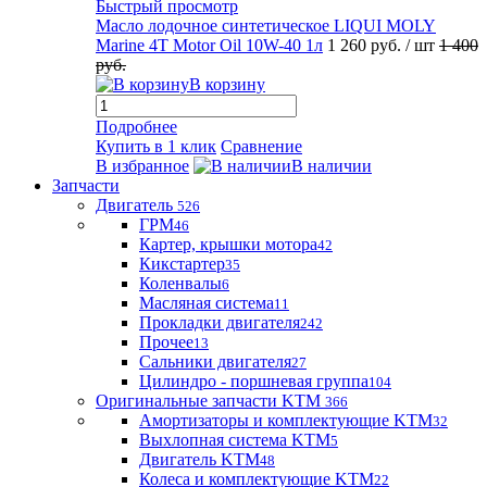
Быстрый просмотр
Масло лодочное синтетическое LIQUI MOLY
Marine 4T Motor Oil 10W-40 1л
1 260 руб.
/ шт
1 400
руб.
В корзину
Подробнее
Купить в 1 клик
Сравнение
В избранное
В наличии
Запчасти
Двигатель
526
ГРМ
46
Картер, крышки мотора
42
Кикстартер
35
Коленвалы
6
Масляная система
11
Прокладки двигателя
242
Прочее
13
Сальники двигателя
27
Цилиндро - поршневая группа
104
Оригинальные запчасти KTM
366
Амортизаторы и комплектующие KTM
32
Выхлопная система KTM
5
Двигатель KTM
48
Колеса и комплектующие KTM
22