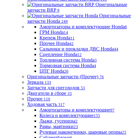
Оригинальные
запчасти BRP
9
Оригинальные
запчасти Honda
249
Амортизаторы и комплектующие Honda
8
ГРМ Honda
14
Крепеж Honda
11
Прочее Honda
42
Сальники и прокладки ДВС Honda
44
Сцепление Honda
12
Топливная система Honda
3
Тормозная система Honda
4
ЦПГ Honda
20
Оригинальные запчасти (Прочее)
76
Зеркала
133
Запчасти для снегоходов
53
Двигатели в сборе
33
Прочее
110
Ходовая часть
317
Амортизаторы и комплектующие
97
Колеса и комплектующие
155
Лыжи, гусеницы
2
Рамы, маятники
23
Рулевые наконечники, шаровые опоры
25
Сайлентблоки
8