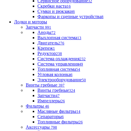
Сервисное оборудование
32
Скребки наста
16
Сумки и рюкзаки
6
Фаркопы и сцепные устройства
8
Лодки и моторы
Запчасти
991
Аноды
72
Выхлопная система
13
Двигатель
276
Крепеж
1
Редуктор
238
Система охлаждения
232
Система управления
49
Топливная система
54
Угловая колонка
6
Электрооборудование
50
Винты гребные
397
Винты гребные
324
Запчасти
47
Импеллеры
26
Фильтры
46
Масляные фильтры
14
Сепараторы
6
Топливные фильтры
26
Аксессуары
798