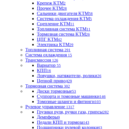
Крепеж KTM
2
Прочее KTM
28
Сальники двигателя KTM
58
Система охлаждения KTM
5
Сцепление KTM
11
Топливная система KTM
11
Тормозная система KTM
26
ЦПГ KTM
42
Электрика KTM
29
Топливная система
291
Система охлаждения
15
Трансмиссия
126
Вариатор
55
КПП
16
Ловушки, натяжители, ролики
26
Цепной привод
29
Тормозная система
302
Диски тормозные
53
Суппорта и томозные машинки
146
Томозные шланги и фитинги
103
Рулевое управление
1317
Грузики руля, ручки газа, грипсы
282
Демпферы
9
Педали КПП и тормоза
143
Подшипники рулевой колонки
63