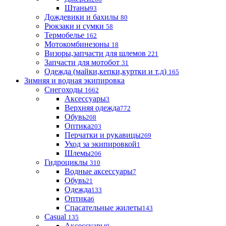
Штаны
93
Дождевики и бахилы
80
Рюкзаки и сумки
58
Термобелье
162
Мотокомбинезоны
18
Визоры,запчасти для шлемов
221
Запчасти для мотобот
31
Одежда (майки,кепки,куртки и т.д)
165
Зимняя и водная экипировка
Снегоходы
1662
Аксессуары
3
Верхняя одежда
772
Обувь
208
Оптика
203
Перчатки и рукавицы
269
Уход за экипировкой
1
Шлемы
206
Гидроциклы
310
Водные аксессуары
7
Обувь
21
Одежда
133
Оптика
6
Спасательные жилеты
143
Casual
135
Аксессуары