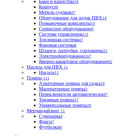
Баки и канистры
19
Корпус
60
Мебель судовая
37
Оборудование для лодок ПВХ
14
Помывочные комплекты
13
Сервисное оборудование
6
Система управления
213
Топливная система
47
Фановая система
8
Шланги, патрубки, горловины
22
Электрооборудование
267
Якорно-швартовое оборудование
92
Насосы для ПВХ
11
Насосы
11
Помпы
111
Аэраторные помпы для садка
16
Мацераторные помпы
3
Переключатели автоматические
7
Трюмные помпы
57
Универсальные помпы
28
Мерчандайзинг
11
Сувениры
4
Флаги
7
Футболки
0