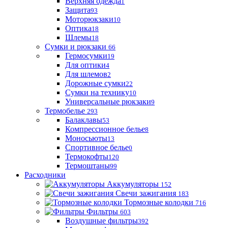
Верхняя одежда
1
Защита
93
Моторюкзаки
10
Оптика
18
Шлемы
18
Сумки и рюкзаки
66
Гермосумки
19
Для оптики
4
Для шлемов
2
Дорожные сумки
22
Сумки на технику
10
Универсальные рюкзаки
9
Термобелье
293
Балаклавы
53
Компрессионное белье
8
Моносьюты
13
Спортивное белье
0
Термокофты
120
Термоштаны
99
Расходники
Аккумуляторы
152
Свечи зажигания
183
Тормозные колодки
716
Фильтры
603
Воздушные фильтры
392