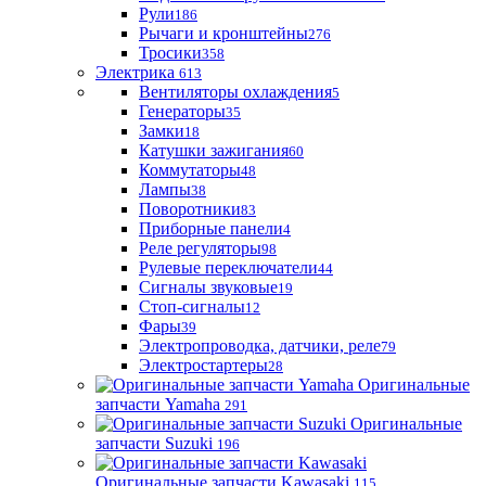
Рули
186
Рычаги и кронштейны
276
Тросики
358
Электрика
613
Вентиляторы охлаждения
5
Генераторы
35
Замки
18
Катушки зажигания
60
Коммутаторы
48
Лампы
38
Поворотники
83
Приборные панели
4
Реле регуляторы
98
Рулевые переключатели
44
Сигналы звуковые
19
Стоп-сигналы
12
Фары
39
Электропроводка, датчики, реле
79
Электростартеры
28
Оригинальные
запчасти Yamaha
291
Оригинальные
запчасти Suzuki
196
Оригинальные запчасти Kawasaki
115