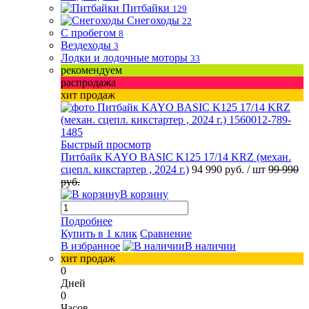
Питбайки
129
Снегоходы
22
С пробегом
8
Вездеходы
3
Лодки и лодочные моторы
33
рекомендуем
распродажа
хит продаж
Быстрый просмотр
Питбайк KAYO BASIC K125 17/14 KRZ (механ.
сцепл. кикстартер , 2024 г.)
94 990 руб.
/ шт
99 990
руб.
В корзину
Подробнее
Купить в 1 клик
Сравнение
В избранное
В наличии
хит продаж
0
Дней
0
Часов