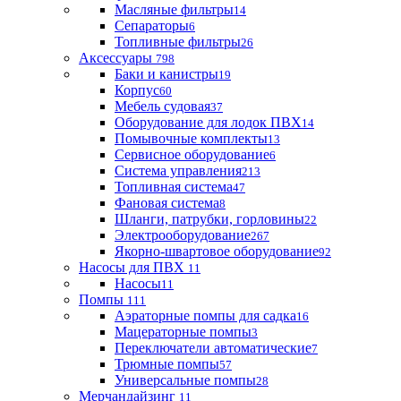
Масляные фильтры
14
Сепараторы
6
Топливные фильтры
26
Аксессуары
798
Баки и канистры
19
Корпус
60
Мебель судовая
37
Оборудование для лодок ПВХ
14
Помывочные комплекты
13
Сервисное оборудование
6
Система управления
213
Топливная система
47
Фановая система
8
Шланги, патрубки, горловины
22
Электрооборудование
267
Якорно-швартовое оборудование
92
Насосы для ПВХ
11
Насосы
11
Помпы
111
Аэраторные помпы для садка
16
Мацераторные помпы
3
Переключатели автоматические
7
Трюмные помпы
57
Универсальные помпы
28
Мерчандайзинг
11