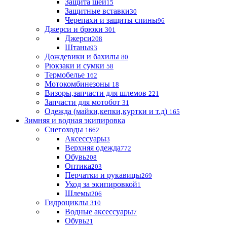
Защита шеи
15
Защитные вставки
30
Черепахи и защиты спины
96
Джерси и брюки
301
Джерси
208
Штаны
93
Дождевики и бахилы
80
Рюкзаки и сумки
58
Термобелье
162
Мотокомбинезоны
18
Визоры,запчасти для шлемов
221
Запчасти для мотобот
31
Одежда (майки,кепки,куртки и т.д)
165
Зимняя и водная экипировка
Снегоходы
1662
Аксессуары
3
Верхняя одежда
772
Обувь
208
Оптика
203
Перчатки и рукавицы
269
Уход за экипировкой
1
Шлемы
206
Гидроциклы
310
Водные аксессуары
7
Обувь
21