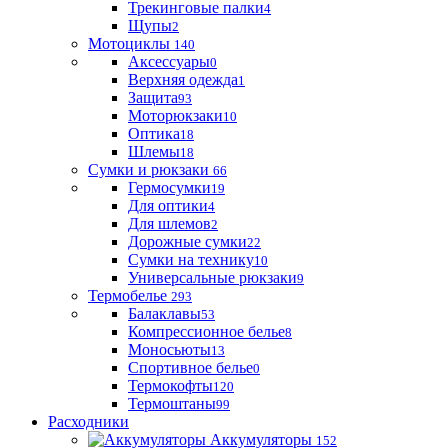
Трекинговые палки
4
Щупы
2
Мотоциклы
140
Аксессуары
0
Верхняя одежда
1
Защита
93
Моторюкзаки
10
Оптика
18
Шлемы
18
Сумки и рюкзаки
66
Гермосумки
19
Для оптики
4
Для шлемов
2
Дорожные сумки
22
Сумки на технику
10
Универсальные рюкзаки
9
Термобелье
293
Балаклавы
53
Компрессионное белье
8
Моносьюты
13
Спортивное белье
0
Термокофты
120
Термоштаны
99
Расходники
Аккумуляторы
152