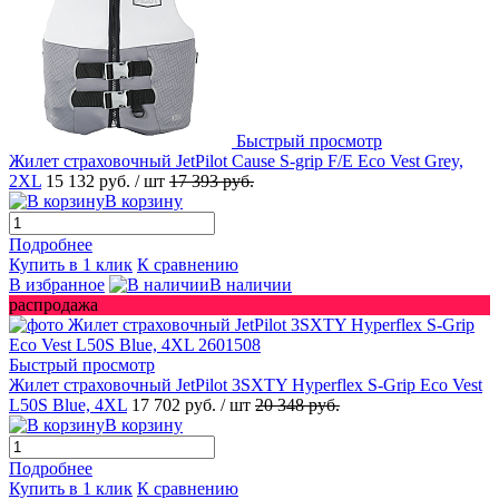
Быстрый просмотр
Жилет страховочный JetPilot Cause S-grip F/E Eco Vest Grey,
2XL
15 132 руб.
/ шт
17 393 руб.
В корзину
Подробнее
Купить в 1 клик
К сравнению
В избранное
В наличии
распродажа
Быстрый просмотр
Жилет страховочный JetPilot 3SXTY Hyperflex S-Grip Eco Vest
L50S Blue, 4XL
17 702 руб.
/ шт
20 348 руб.
В корзину
Подробнее
Купить в 1 клик
К сравнению