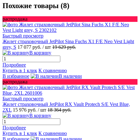
Похожие товары (8)
распродажа
Быстрый просмотр
Жилет страховочный JetPilot Sina Fuchs X1 F/E Neo Vest Light
grey, S
17 077 руб.
/ шт
19 629 руб.
В корзину
Подробнее
Купить в 1 клик
К сравнению
В избранное
В наличии
распродажа
Быстрый просмотр
Жилет страховочный JetPilot RX Vault Protech S/E Vest Blue,
2XL
15 976 руб.
/ шт
18 364 руб.
В корзину
Подробнее
Купить в 1 клик
К сравнению
В избранное
В наличии