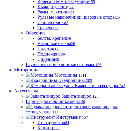
Колеса и комплектующие
155
Лыжи, гусеницы
2
Рамы, маятники
23
Рулевые наконечники, шаровые опоры
25
Сайлентблоки
8
Траверсы
7
Обвес
401
Болты, крепёж
46
Ветровые стекла
28
Пластик
173
Подножки
106
Сидения
48
Глушители и выхлопные системы
106
Моторезина
Мотошины
1311
Квадрошины
285
Камеры и аксессуары
245
Аксессуары
Защита эндуро
125
Гарнитуры и экшн-камеры
48
Сумки, кофры,
сетки, чехлы
111
Инструмент
157
Инструменты
84
Канистры
3