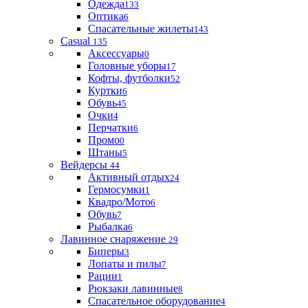
Одежда
133
Оптика
6
Спасательные жилеты
143
Casual
135
Аксессуары
0
Головные уборы
17
Кофты, футболки
52
Куртки
6
Обувь
45
Очки
4
Перчатки
6
Промо
0
Штаны
5
Вейдерсы
44
Активный отдых
24
Гермосумки
1
Квадро/Мото
6
Обувь
7
Рыбалка
6
Лавинное снаряжение
29
Биперы
3
Лопаты и пилы
7
Рации
1
Рюкзаки лавинные
8
Спасательное оборудование
4