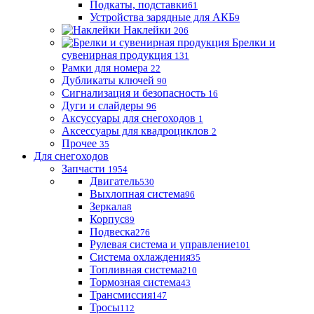
Подкаты, подставки
61
Устройства зарядные для АКБ
9
Наклейки
206
Брелки и
сувенирная продукция
131
Рамки для номера
22
Дубликаты ключей
90
Сигнализация и безопасность
16
Дуги и слайдеры
96
Аксуссуары для снегоходов
1
Аксессуары для квадроциклов
2
Прочее
35
Для снегоходов
Запчасти
1954
Двигатель
530
Выхлопная система
96
Зеркала
8
Корпус
89
Подвеска
276
Рулевая система и управление
101
Система охлаждения
35
Топливная система
210
Тормозная система
43
Трансмиссия
147
Тросы
112