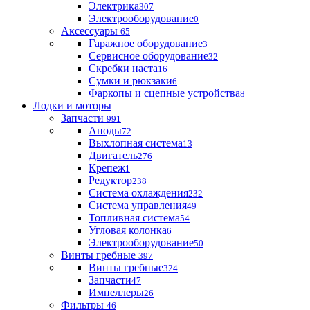
Электрика
307
Электрооборудование
0
Аксессуары
65
Гаражное оборудование
3
Сервисное оборудование
32
Скребки наста
16
Сумки и рюкзаки
6
Фаркопы и сцепные устройства
8
Лодки и моторы
Запчасти
991
Аноды
72
Выхлопная система
13
Двигатель
276
Крепеж
1
Редуктор
238
Система охлаждения
232
Система управления
49
Топливная система
54
Угловая колонка
6
Электрооборудование
50
Винты гребные
397
Винты гребные
324
Запчасти
47
Импеллеры
26
Фильтры
46