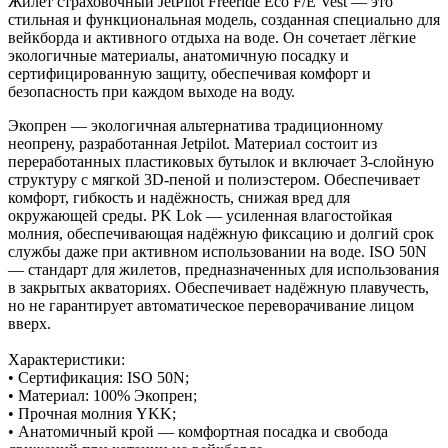
Жилет страховочный JetPilot Freeride Eco F/E Vest — это
стильная и функциональная модель, созданная специально для
вейкборда и активного отдыха на воде. Он сочетает лёгкие
экологичные материалы, анатомичную посадку и
сертифицированную защиту, обеспечивая комфорт и
безопасность при каждом выходе на воду.
Экопрен — экологичная альтернатива традиционному
неопрену, разработанная Jetpilot. Материал состоит из
переработанных пластиковых бутылок и включает 3-слойную
структуру с мягкой 3D-пеной и полиэстером. Обеспечивает
комфорт, гибкость и надёжность, снижая вред для
окружающей среды. PK Lok — усиленная влагостойкая
молния, обеспечивающая надёжную фиксацию и долгий срок
службы даже при активном использовании на воде. ISO 50N
— стандарт для жилетов, предназначенных для использования
в закрытых акваториях. Обеспечивает надёжную плавучесть,
но не гарантирует автоматическое переворачивание лицом
вверх.
Характеристики:
• Сертификация: ISO 50N;
• Материал: 100% Экопрен;
• Прочная молния YKK;
• Анатомичный крой — комфортная посадка и свобода