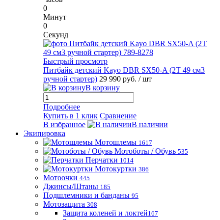
0
Минут
0
Секунд
Быстрый просмотр
Питбайк детский Kayo DBR SX50-A (2T 49 см3
ручной стартер)
29 990 руб.
/ шт
В корзину
Подробнее
Купить в 1 клик
Сравнение
В избранное
В наличии
Экипировка
Мотошлемы
1617
Мотоботы / Обувь
535
Перчатки
1014
Мотокуртки
386
Мотоочки
445
Джинсы/Штаны
185
Подшлемники и банданы
95
Мотозащита
308
Защита коленей и локтей
167