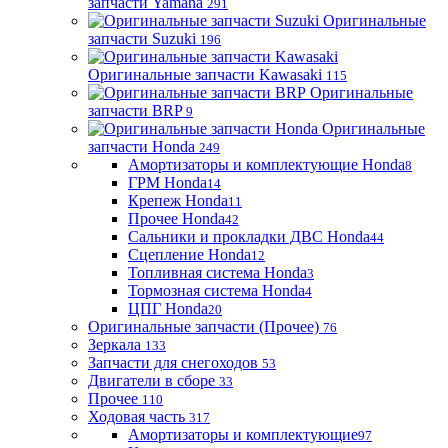
запчасти Yamaha
291
Оригинальные
запчасти Suzuki
196
Оригинальные запчасти Kawasaki
115
Оригинальные
запчасти BRP
9
Оригинальные
запчасти Honda
249
Амортизаторы и комплектующие Honda
8
ГРМ Honda
14
Крепеж Honda
11
Прочее Honda
42
Сальники и прокладки ДВС Honda
44
Сцепление Honda
12
Топливная система Honda
3
Тормозная система Honda
4
ЦПГ Honda
20
Оригинальные запчасти (Прочее)
76
Зеркала
133
Запчасти для снегоходов
53
Двигатели в сборе
33
Прочее
110
Ходовая часть
317
Амортизаторы и комплектующие
97