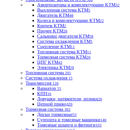
Амортизаторы и комплектующие KTM
32
Выхлопная система KTM
5
Двигатель KTM
48
Колеса и комплектующие KTM
22
Крепеж KTM
2
Прочее KTM
28
Сальники двигателя KTM
58
Система охлаждения KTM
5
Сцепление KTM
11
Топливная система KTM
11
Тормозная система KTM
26
ЦПГ KTM
42
Электрика KTM
29
Топливная система
291
Система охлаждения
15
Трансмиссия
126
Вариатор
55
КПП
16
Ловушки, натяжители, ролики
26
Цепной привод
29
Тормозная система
302
Диски тормозные
53
Суппорта и томозные машинки
146
Томозные шланги и фитинги
103