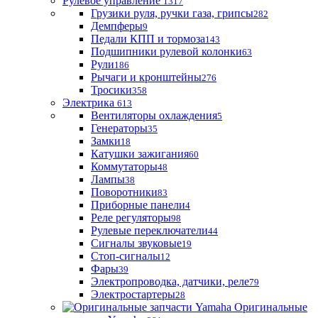
Рулевое управление
1317
Грузики руля, ручки газа, грипсы
282
Демпферы
9
Педали КПП и тормоза
143
Подшипники рулевой колонки
63
Рули
186
Рычаги и кронштейны
276
Тросики
358
Электрика
613
Вентиляторы охлаждения
5
Генераторы
35
Замки
18
Катушки зажигания
60
Коммутаторы
48
Лампы
38
Поворотники
83
Приборные панели
4
Реле регуляторы
98
Рулевые переключатели
44
Сигналы звуковые
19
Стоп-сигналы
12
Фары
39
Электропроводка, датчики, реле
79
Электростартеры
28
Оригинальные