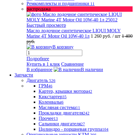
Ремкомплекты и подшипники
11
распродажа
Быстрый просмотр
Масло лодочное синтетическое LIQUI MOLY
Marine 4T Motor Oil 10W-40 1л
1 260 руб.
/ шт
1 400
руб.
В корзину
Подробнее
Купить в 1 клик
Сравнение
В избранное
В наличии
Запчасти
Двигатель
526
ГРМ
46
Картер, крышки мотора
42
Кикстартер
35
Коленвалы
6
Масляная система
11
Прокладки двигателя
242
Прочее
13
Сальники двигателя
27
Цилиндро - поршневая группа
104
Оригинальные запчасти KTM
366