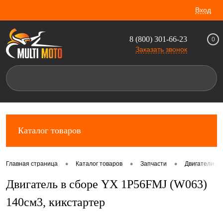
Вход
8 (800) 301-66-23
0
Заказать звонок
Каталог товаров
•
•
•
Главная страница
Каталог товаров
Запчасти
Двигатели дл
Двигатель в сборе YX 1P56FMJ (W063)
140см3, кикстартер