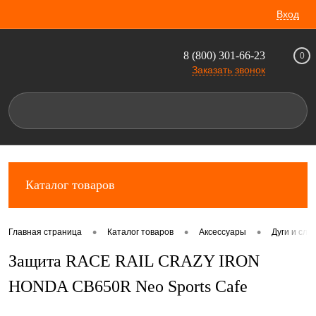
Вход
8 (800) 301-66-23
0
Заказать звонок
Каталог товаров
•
•
•
Главная страница
Каталог товаров
Аксессуары
Дуги и сл
Защита RACE RAIL CRAZY IRON
HONDA CB650R Neo Sports Cafe