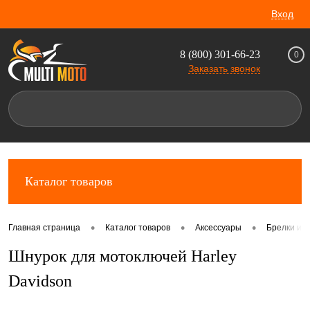
Вход
8 (800) 301-66-23
0
Заказать звонок
Каталог товаров
•
•
•
Главная страница
Каталог товаров
Аксессуары
Брелки и 
Шнурок для мотоключей Harley
Davidson