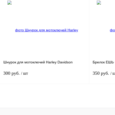
В корзину
Купить в 1 клик
К сравнению
Купить в 
В избранное
В
В избранное
наличии
Шнурок для мотоключей Harley Davidson
Брелок ЕШЬ 
300 руб.
350 руб.
/ шт
/ 
В корзину
Купить в 1 клик
К сравнению
Купить в 