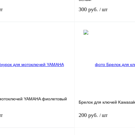
300 руб.
шт
/ шт
В корзину
1 клик
К сравнению
Купить в 1 клик
В
В избранное
наличии
н
 мотоключей YAMAHA фиолетовый
Брелок для ключей Kawasak
200 руб.
шт
/ шт