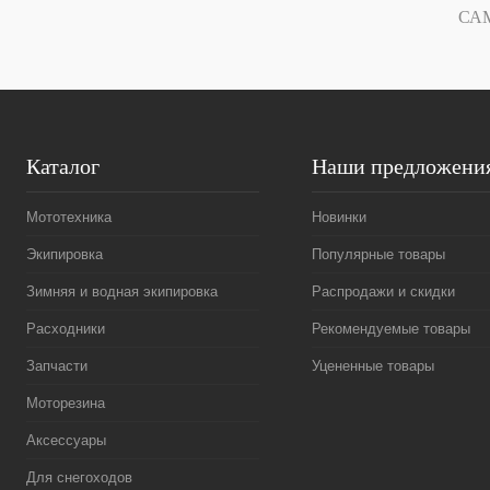
В избранное
В
В избранное
СА
наличии
Каталог
Наши предложени
Мототехника
Новинки
Экипировка
Популярные товары
Зимняя и водная экипировка
Распродажи и скидки
Расходники
Рекомендуемые товары
Запчасти
Уцененные товары
Моторезина
Аксессуары
Для снегоходов