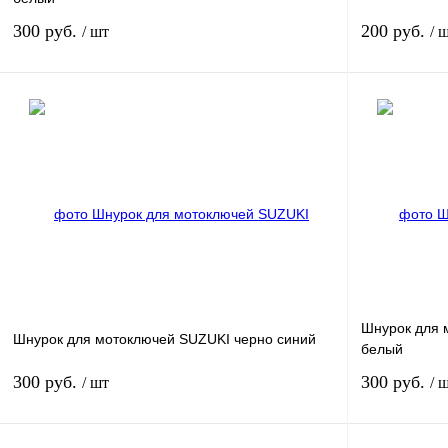
300 руб.
200 руб.
/ шт
/ 
В корзину
Купить в 1 клик
К сравнению
Купить в 
В избранное
В
В избранное
наличии
Шнурок для
Шнурок для мотоключей SUZUKI черно синий
белый
300 руб.
300 руб.
/ шт
/ 