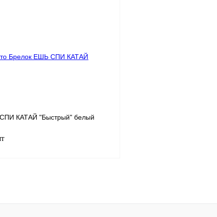
В корзину
1 клик
К сравнению
Купить в 1 клик
В
В избранное
наличии
н
СПИ КАТАЙ "Быстрый" белый
шт
В корзину
1 клик
К сравнению