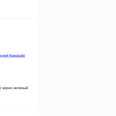
В корзину
К сравнению
В
аличии
i черно-зеленый