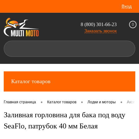
Вход
8 (800) 301-66-23
0
Заказать звонок
Каталог товаров
•
•
•
Главная страница
Каталог товаров
Лодки и моторы
Аксес
Заливная горловина для бака под воду
SeaFlo, патрубок 40 мм Белая