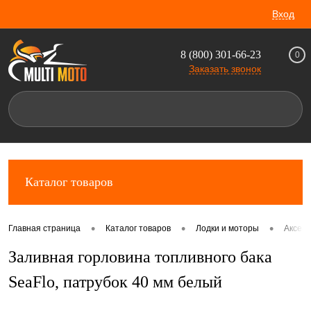
Вход
8 (800) 301-66-23
0
Заказать звонок
Каталог товаров
•
•
•
Главная страница
Каталог товаров
Лодки и моторы
Аксес
Заливная горловина топливного бака
SeaFlo, патрубок 40 мм белый