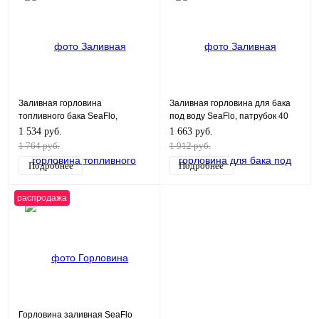
Заливная горловина
Заливная горловина для бака
топливного бака SeaFlo,
под воду SeaFlo, патрубок 40
патрубок 40 мм белый
мм Белая
1 534 руб.
1 663 руб.
1 764 руб.
1 912 руб.
Подробнее
Подробнее
распродажа
Горловина заливная SeaFlo