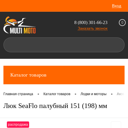
Вход
8 (800) 301-66-23
0
Заказать звонок
Каталог товаров
•
•
•
Главная страница
Каталог товаров
Лодки и моторы
Аксес
Люк SeaFlo палубный 151 (198) мм
распродажа