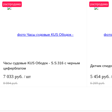
распродажа
распродажа
В корзину
Купить в 1 клик
К сравнению
Купить в 1 к
В избранное
В
В избранное
наличии
Часы судовые KUS Ободок - S.S.316 с черным
Датчик спидо
циферблатом
7 033 руб.
5 454 руб.
/ шт
8 084 руб.
6 269 руб.
В корзину
Купить в 1 клик
К сравнению
Купить в 1 к