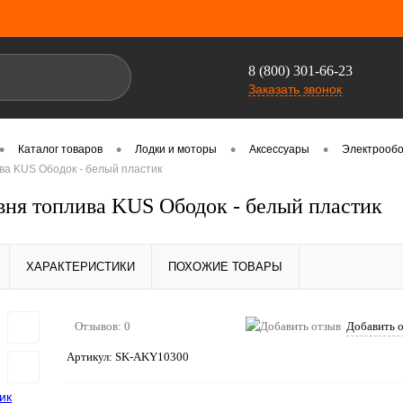
8 (800) 301-66-23
Заказать звонок
•
•
•
•
Каталог товаров
Лодки и моторы
Аксессуары
Электрооб
ва KUS Ободок - белый пластик
вня топлива KUS Ободок - белый пластик
ХАРАКТЕРИСТИКИ
ПОХОЖИЕ ТОВАРЫ
Отзывов: 0
Добавить 
Артикул:
SK-AKY10300