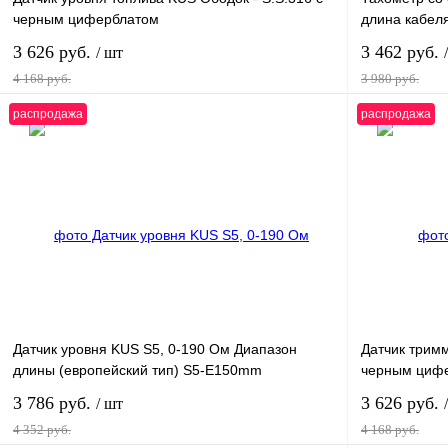
черным циферблатом
длина кабел
3 626 руб.
3 462 руб.
/ шт
4 168 руб.
3 980 руб.
распродажа
распродажа
В корзину
Купить в 1 клик
К сравнению
Купить в 1 к
В избранное
В
В избранное
наличии
Датчик уровня KUS S5, 0-190 Ом Диапазон
Датчик трим
длины (европейский тип) S5-E150mm
черным циф
3 786 руб.
3 626 руб.
/ шт
4 352 руб.
4 168 руб.