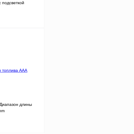
с подсветкой
В корзину
К сравнению
В
аличии
 Диапазон длины
0mm