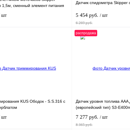
Датчик спидометра Skipper 
я 1,5м, сменный элемент питания
5 454 руб.
/ шт
/ шт
6 269 руб.
распродажа
В корзину
лик
К сравнению
Купить в 1 клик
В
В избранное
наличии
н
мирования KUS Ободок - S.S.316 с
Датчик уровня топлива AAA
ерблатом
(европейский тип) S3-E40
7 277 руб.
/ шт
/ шт
8 365 руб.