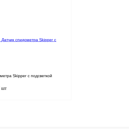
В корзину
лик
К сравнению
Купить в 1 клик
В
В избранное
наличии
н
метра Skipper с подсветкой
/ шт
В корзину
лик
К сравнению