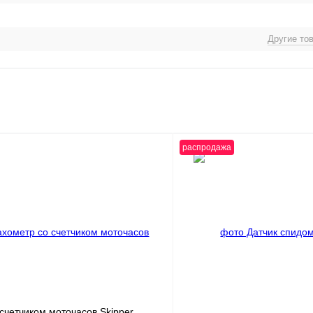
Другие то
распродажа
счетчиком моточасов Skipper