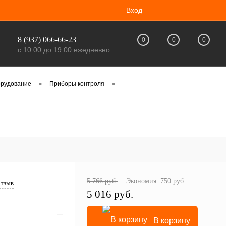
Вход
8 (937) 066-66-23
0
0
0
с 10:00 до 19:00 ежедневно
•
•
орудование
Приборы контроля
5 766 руб.
Экономия:
750 руб.
отзыв
5 016 руб.
В корзину