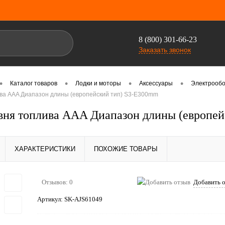
8 (800) 301-66-23
Заказать звонок
•
•
•
•
Каталог товаров
Лодки и моторы
Аксессуары
Электрооб
ива AAA Диапазон длины (европейский тип) S3-E300mm
вня топлива AAA Диапазон длины (европе
ХАРАКТЕРИСТИКИ
ПОХОЖИЕ ТОВАРЫ
Отзывов: 0
Добавить 
Артикул:
SK-AJS61049