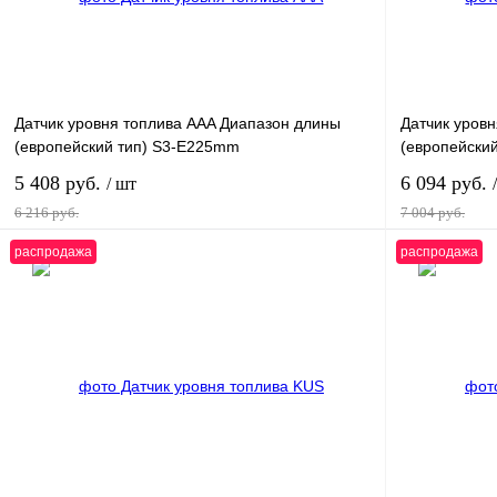
Датчик уровня топлива AAA Диапазон длины
Датчик уров
(европейский тип) S3-E225mm
(европейски
5 408 руб.
6 094 руб.
/ шт
6 216 руб.
7 004 руб.
распродажа
распродажа
В корзину
Купить в 1 клик
К сравнению
Купить в 1 к
В избранное
В наличии
В избранное