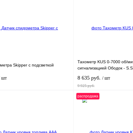
Тахометр KUS 0-7000 об/ми
метра Skipper с подсветкой
сигнализацией Ободок - S.S
8 635 руб.
/ шт
/ шт
9 925 руб.
распродажа
В корзину
лик
К сравнению
Купить в 1 клик
В наличии
В избранное