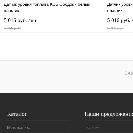
Датчик уровня топлива KUS Ободок - белый
Датчик уров
пластик
пластик
5 016 руб.
5 016 руб.
/ шт
5 766 руб.
5 766 руб.
В корзину
Купить в 1 клик
К сравнению
Купить в 1 к
В избранное
В наличии
В избранное
СА
Каталог
Наши предложени
Мототехника
Новинки