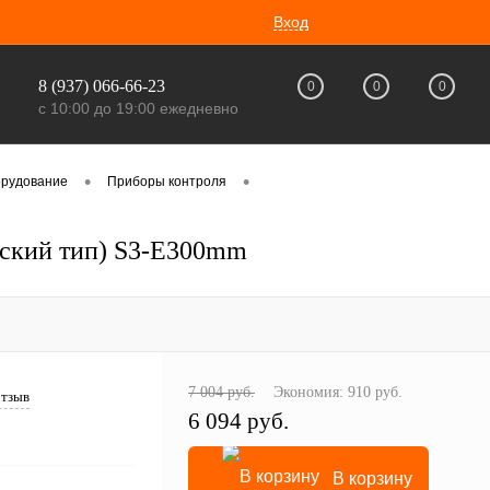
Вход
8 (937) 066-66-23
0
0
0
с 10:00 до 19:00 ежедневно
•
•
орудование
Приборы контроля
йский тип) S3-E300mm
7 004 руб.
Экономия:
910 руб.
отзыв
6 094 руб.
В корзину