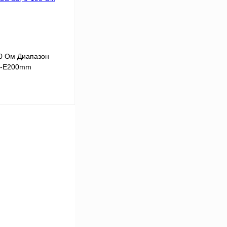
90 Ом Диапазон
S5-E200mm
В корзину
К сравнению
В наличии