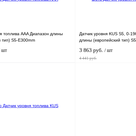
ня топлива AAA Диапазон длины
Датчик уровня KUS S5, 0-1
й тип) S5-E300mm
длины (европейский тип) 
3 863 руб.
/ шт
/ шт
4 441 руб.
В корзину
лик
К сравнению
Купить в 1 клик
В наличии
В избранное