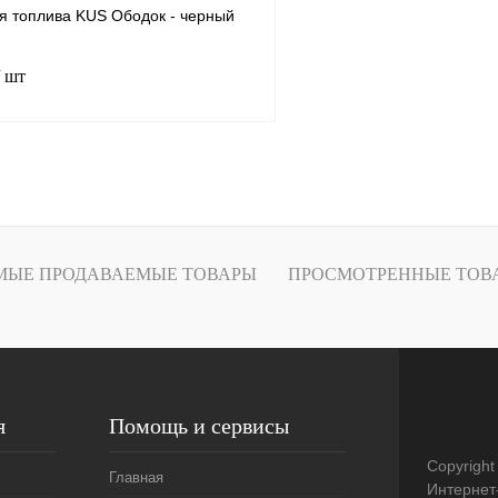
ня топлива KUS Ободок - черный
/ шт
В корзину
лик
К сравнению
В наличии
МЫЕ ПРОДАВАЕМЫЕ ТОВАРЫ
ПРОСМОТРЕННЫЕ ТОВ
я
Помощь и сервисы
Copyright
Главная
Интернет