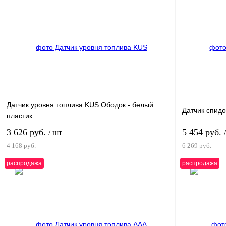
Датчик уровня топлива KUS Ободок - белый
Датчик спидо
пластик
3 626 руб.
5 454 руб.
/ шт
4 168 руб.
6 269 руб.
распродажа
распродажа
В корзину
Купить в 1 клик
К сравнению
Купить в 1 к
В избранное
В наличии
В избранное