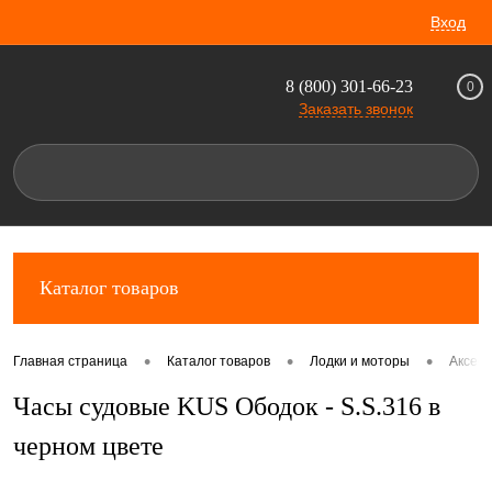
Вход
8 (800) 301-66-23
0
Заказать звонок
Каталог товаров
•
•
•
Главная страница
Каталог товаров
Лодки и моторы
Аксес
Часы судовые KUS Ободок - S.S.316 в
черном цвете